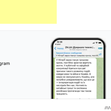
egram