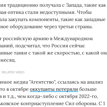
сия традиционно получала с Запада, такие как
вая оптика стали недоступными. Чтобы
ала закупать компоненты, такие как западные
ое оборудование через третьи страны.
ет российскую армию в Международном
аний, подсчитал, что Россия сейчас
ные танки с такой же скоростью, с какой он
 месяц.
RELATED VIDEO
мое медиа "Агентство", ссылаясь на анализ
что в октябре
оккупанты потеряли
больше
и т.д., чем когда-либо с октября 2022-го,
ьковское контрнаступление Сил обороны. С 1