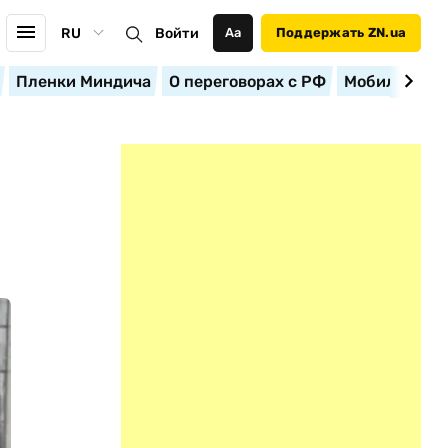
RU
Войти
Аа
Поддержать ZN.ua
Пленки Миндича
О переговорах с РФ
Мобилизация