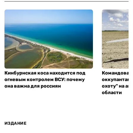
Кинбурнская коса находится под
Командован
огневым контролем ВСУ: почему
оккупантам 
она важна для россиян
охоту" на а
области
ИЗДАНИЕ