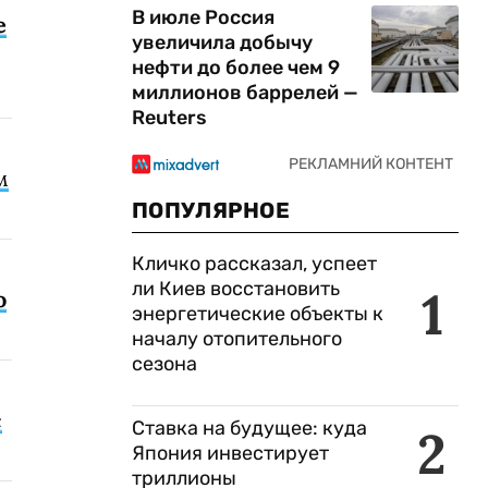
В июле Россия
е
увеличила добычу
нефти до более чем 9
миллионов баррелей —
Reuters
м
ПОПУЛЯРНОЕ
Кличко рассказал, успеет
ли Киев восстановить
1
о
энергетические объекты к
началу отопительного
сезона
с
Ставка на будущее: куда
2
Япония инвестирует
триллионы