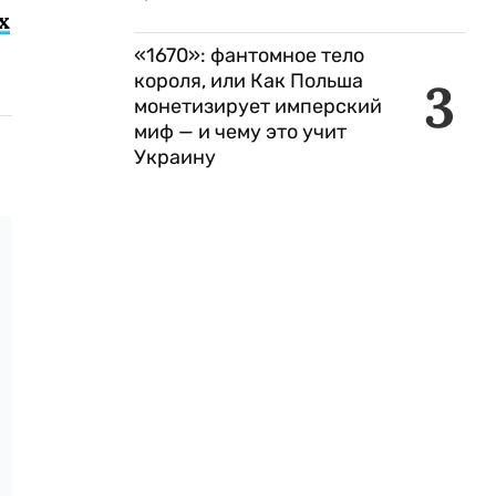
х
«1670»: фантомное тело
короля, или Как Польша
3
монетизирует имперский
миф — и чему это учит
Украину