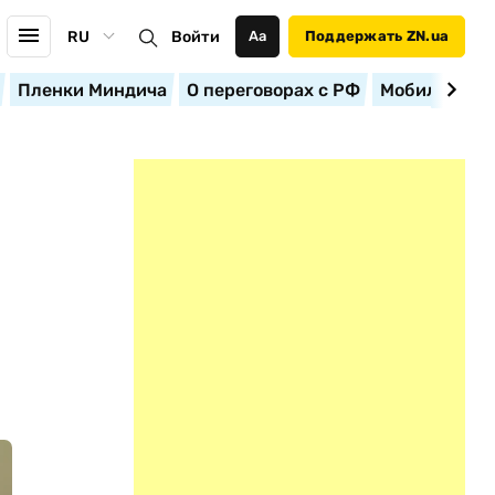
RU
Войти
Аа
Поддержать ZN.ua
Пленки Миндича
О переговорах с РФ
Мобилизация