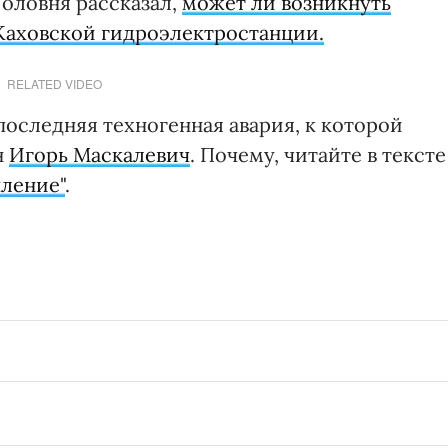
оловня рассказал,
может ли возникнуть
Каховской гидроэлектростанции.
RELATED VIDEO
последняя техногенная авария, к которой
н
Игорь Маскалевич
. Почему, читайте в тексте
пление"
.