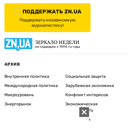
ПОДДЕРЖАТЬ ZN.UA
Поддержать независимую
журналистику!
ЗЕРКАЛО НЕДЕЛИ
не подводим с 1994-го года
АРХИВ
Внутренняя политика
Социальная защита
Международная политика
Зарубежная экономика
Макроуровень
Конфликт интересов
Энергорынок
Экономическая
безопасность
Приватизация
Персоналии
Экономика регионов
Социум
Наука
История