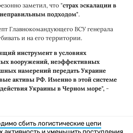
зонно заметил, что "
страх эскалации в
 неправильным подходом"
.
епт Главнокомандующего ВСУ генерала
бивать и на его территории.
ящий инструмент в условиях
ных вооружений, неэффективных
ешных намерений передать Украине
ые активы РФ. Именно в этой системе
 действия Украины в Черном море",
-
одимо сбить логистические цепи
их активность и уменьшить поступления