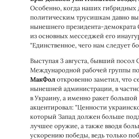
Особенно, когда наших гибридных д
политическим трусишкам давно в
нынешнего президента-демократ
из основных месседжей его инаугур
"Единственное, чего нам следует бо
Выступая 3 августа, бывший посол 
Международной рабочей группы по
МакФол
откровенно заметил, что 
нынешней администрации, в частн
в Украину, а именно ракет большой
акцентировал: "Ценности украинск
который Запад должен больше подд
лучшее оружие, а также вводя боль
ускорению победы, ведь только по