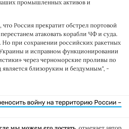
наших промышленных активов и
, что Россия прекратит обстрел портовой
перестанем атаковать корабли ЧФ и суда.
о. Но при сохранении российских ракетных
и Украины и исправном функционировании
стики» через черноморские проливы по
 является близоруким и бездумным", -
реносить войну на территорию России –
где мы можем его достать
, отмечает автор.