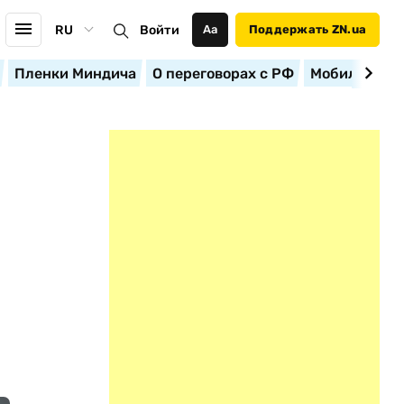
RU
Войти
Аа
Поддержать ZN.ua
Пленки Миндича
О переговорах с РФ
Мобилизация