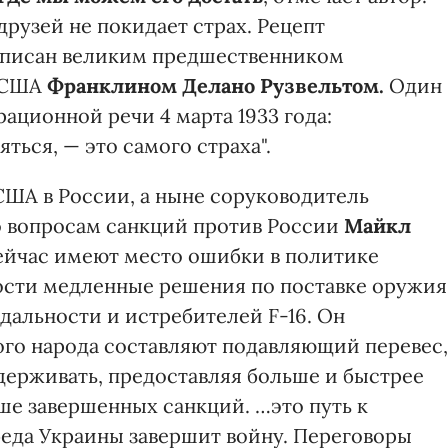
рузей не покидает страх. Рецепт
ыписан великим предшественником
а США
Франклином Делано Рузвельтом.
Один
ационной речи 4 марта 1933 года:
яться, — это самого страха".
США в России, а ныне соруководитель
 вопросам санкций против России
Майкл
сейчас имеют место ошибки в политике
ости медленные решения по поставке оружия
 дальности и истребителей F-16. Он
ого народа составляют подавляющий перевес,
ерживать, предоставляя больше и быстрее
ше завершенных санкций. …это путь к
беда Украины завершит войну. Переговоры