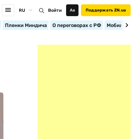
RU
Войти
Аа
Поддержать ZN.ua
Пленки Миндича
О переговорах с РФ
Мобилизация