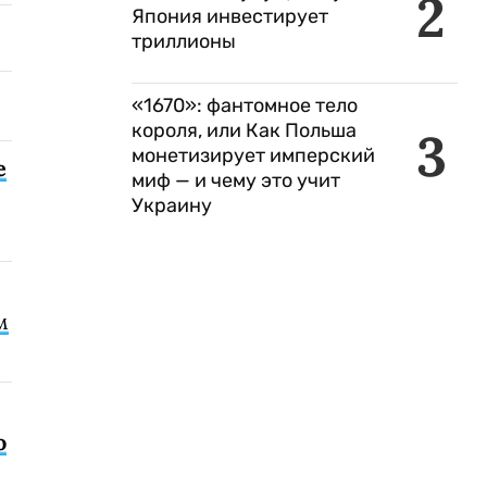
2
Япония инвестирует
триллионы
«1670»: фантомное тело
короля, или Как Польша
3
монетизирует имперский
е
миф — и чему это учит
Украину
м
о