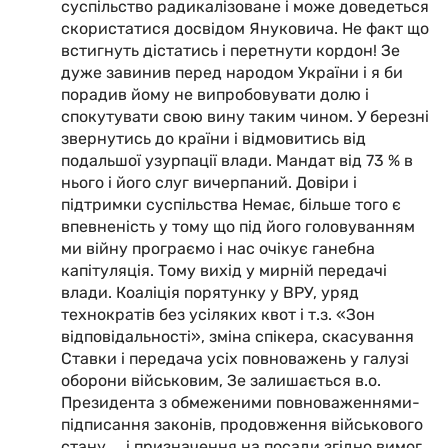
суспільство радикалізоване і може доведеться
скористатися досвідом Януковича. Не факт що
встигнуть дістатись і перетнути кордон! Зе
дуже завинив перед народом України і я би
порадив йому не випробовувати долю і
спокутувати свою вину таким чином. У березні
звернутись до країни і відмовитись від
подальшої узурпації влади. Мандат від 73 % в
нього і його слуг вичерпаний. Довіри і
підтримки суспільства Немає, більше того є
впевненість у тому що під його головуванням
ми війну програємо і нас очікує ганебна
капітуляція. Тому вихід у мирній передачі
влади. Коаліція порятунку у ВРУ, уряд
технократів без усіляких квот і т.з. «Зон
відповідальності», зміна спікера, скасування
Ставки і передача усіх повноважень у галузі
оборони військовим, Зе залишається в.о.
Президента з обмеженими повноваженнями-
підписання законів, продовження військового
стану ... і призначення на посади згідно вимог