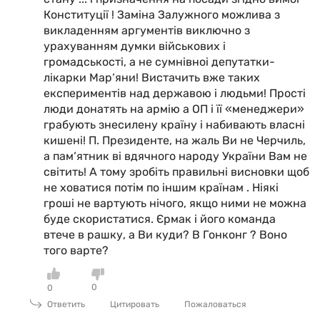
Конституції ! Заміна Залужного можлива з
викладенням аргументів виключно з
урахуванням думки військових і
громадськості, а не сумнівноі депутатки-
лікарки Мар‘яни! Вистачить вже таких
експериментів над державою і людьми! Прості
люди донатять на армію а ОП і її «менеджери»
грабують знесилену країну і набивають власні
кишені! П. Президенте, на жаль Ви не Черчиль,
а пам‘ятник ві вдячного народу України Вам не
світить! А тому зробіть правильні висновки щоб
не ховатися потім по іншим країнам . Ніякі
гроші не вартують нічого, якщо ними не можна
буде скористатися. Єрмак і його команда
втече в рашку, а Ви куди? В Гонконг ? Воно
того варте?
0
0
Ответить
Цитировать
Пожаловаться