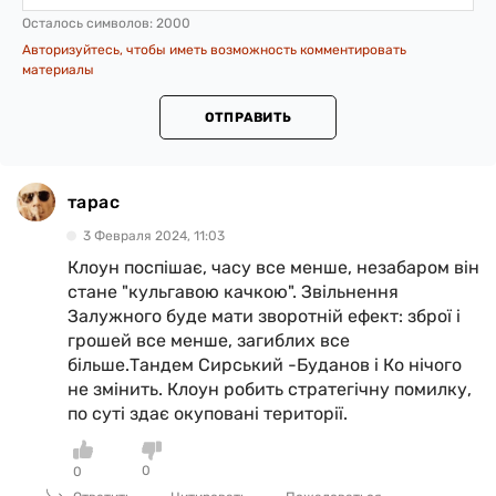
Осталось символов:
2000
Авторизуйтесь, чтобы иметь возможность комментировать
материалы
ОТПРАВИТЬ
тарас
3 Февраля 2024, 11:03
Клоун поспішає, часу все менше, незабаром він
стане "кульгавою качкою". Звільнення
Залужного буде мати зворотній ефект: зброї і
грошей все менше, загиблих все
більше.Тандем Сирський -Буданов і Ко нічого
не змінить. Клоун робить стратегічну помилку,
по суті здає окуповані території.
0
0