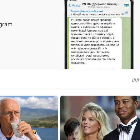
egram