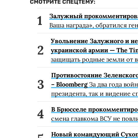
СМОТРИТЕ СПЕЦТЕМУ:
Залужный прокомментирова
Ваша награда», обратился г
Увольнение Залужного и н
украинской армии — The Ti
защищать родные земли от вр
Противостояние Зеленского
– Bloomberg
За два года вой
президента, так и видение 
В Брюсселе прокомментиро
смена главкома ВСУ не повл
Новый командующий Сухопу