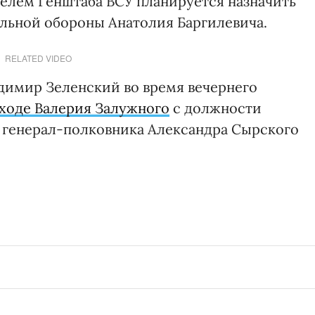
телем Генштаба ВСУ планируется назначить
ьной обороны Анатолия Баргилевича.
RELATED VIDEO
димир Зеленский во время вечернего
ходе Валерия Залужного
с должности
 генерал-полковника Александра Сырского