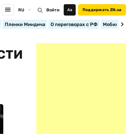
RU
Войти
Аа
Поддержать ZN.ua
Пленки Миндича
О переговорах с РФ
Мобилизация
СТИ