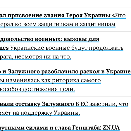
л присвоение звания Героя Украины
«Это
енерал ко всем защитникам и защитницам
едовольство военных: вызовы для
mes
Украинские военные будут продолжать
ага, несмотря ни на что.
 и Залужного разоблачило раскол в Украине
ны изменилась как риторика самого
способов достижения цели.
вали отставку Залужного
В ЕС заверили, что
ияет на поддержку Украины.
тными силами и глава Генштаба: ZN.UA