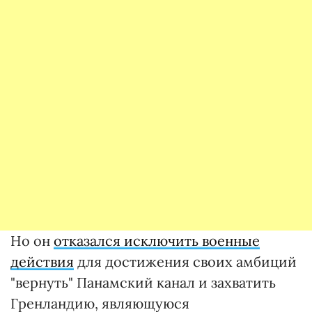
Но он
отказался исключить военные
действия
для достижения своих амбиций
"вернуть" Панамский канал и захватить
Гренландию, являющуюся