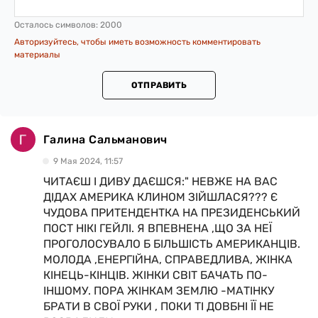
Осталось символов:
2000
Авторизуйтесь, чтобы иметь возможность комментировать
материалы
ОТПРАВИТЬ
Галина Сальманович
9 Мая 2024, 11:57
ЧИТАЄШ І ДИВУ ДАЄШСЯ:" НЕВЖЕ НА ВАС
ДІДАХ АМЕРИКА КЛИНОМ ЗІЙШЛАСЯ??? Є
ЧУДОВА ПРИТЕНДЕНТКА НА ПРЕЗИДЕНСЬКИЙ
ПОСТ НІКІ ГЕЙЛІ. Я ВПЕВНЕНА ,ЩО ЗА НЕЇ
ПРОГОЛОСУВАЛО Б БІЛЬШІСТЬ АМЕРИКАНЦІВ.
МОЛОДА ,ЕНЕРГІЙНА, СПРАВЕДЛИВА, ЖІНКА
КІНЕЦЬ-КІНЦІВ. ЖІНКИ СВІТ БАЧАТЬ ПО-
ІНШОМУ. ПОРА ЖІНКАМ ЗЕМЛЮ -МАТІНКУ
БРАТИ В СВОЇ РУКИ , ПОКИ ТІ ДОВБНІ ЇЇ НЕ