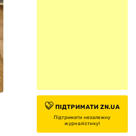
ПІДТРИМАТИ ZN.UA
Підтримати незалежну
журналістику!