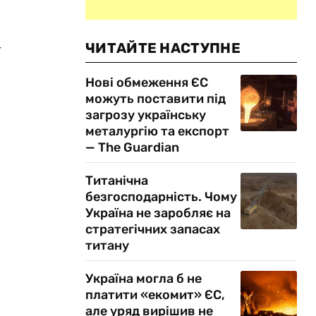
ЧИТАЙТЕ НАСТУПНЕ
у
Нові обмеження ЄС
можуть поставити під
загрозу українську
металургію та експорт
— The Guardian
Титанічна
безгосподарність. Чому
Україна не заробляє на
стратегічних запасах
титану
Україна могла б не
платити «екомит» ЄС,
але уряд вирішив не