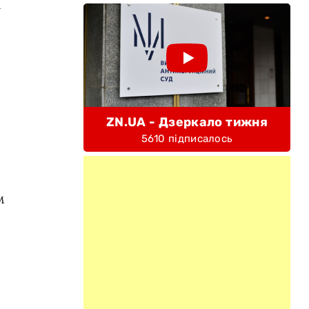
і
ZN.UA - Дзеркало тижня
5610 підписалось
м