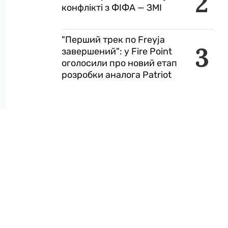
2
конфлікті з ФІФА — ЗМІ
"Перший трек по Freyja
3
завершений": у Fire Point
оголосили про новий етап
розробки аналога Patriot