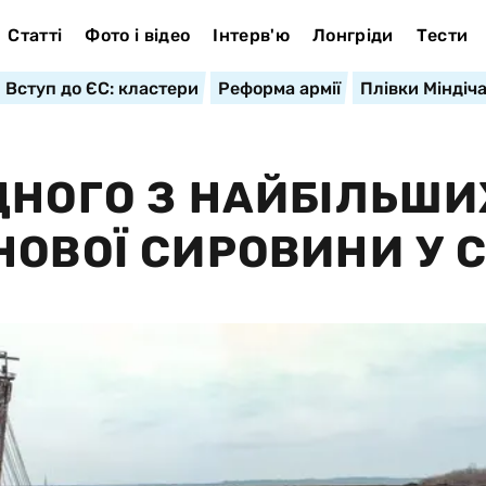
Статті
Фото і відео
Інтерв'ю
Лонгріди
Тести
Вступ до ЄС: кластери
Реформа армії
Плівки Міндіч
ДНОГО З НАЙБІЛЬШИ
ОВОЇ СИРОВИНИ У С