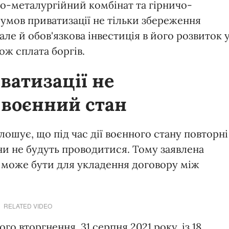
ичо-металургійний комбінат та гірничо-
 умов приватизації не тільки збереження
ле й обов'язкова інвестиція в його розвиток 
ож сплата боргів.
иватизації не
 воєнний стан
ошує, що під час дії воєнного стану повторні
ни не будуть проводитися. Тому заявлена
ка може бути для укладення договору між
RELATED VIDEO
 вторгнення, 31 серпня 2021 року, із 18