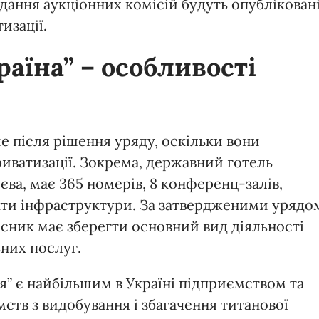
ідання аукціонних комісій будуть опублікован
изації.
раїна” – особливості
е після рішення уряду, оскільки вони
приватизації. Зокрема, державний готель
єва, має 365 номерів, 8 конференц-залів,
'єкти інфраструктури. За затвердженими урядо
асник має зберегти основний вид діяльності
ьних послуг.
я” є найбільшим в Україні підприємством та
мств з видобування і збагачення титанової