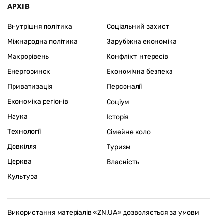
АРХІВ
Внутрішня політика
Соціальний захист
Міжнародна політика
Зарубіжна економіка
Макрорівень
Конфлікт інтересів
Енергоринок
Економічна безпека
Приватизація
Персоналії
Економіка регіонів
Соціум
Наука
Історія
Технології
Сімейне коло
Довкілля
Туризм
Церква
Власність
Культура
Використання матеріалів «ZN.UA» дозволяється за умови