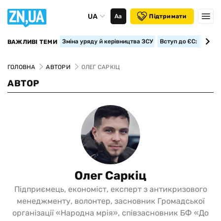
UA
Аа
Підтримати
Зміна уряду й керівництва ЗСУ
Вступ до ЄС: класте
ВАЖЛИВІ ТЕМИ
ГОЛОВНА
АВТОРИ
ОЛЕГ САРКІЦ
АВТОР
Олег Саркіц
Підприємець, економіст, експерт з антикризового
менеджменту, волонтер, засновник Громадської
організації «Народна мрія», співзасновник БФ «До