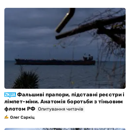
Фальшиві прапори, підставні реєстри і
лімпет-міни. Анатомія боротьби з тіньовим
флотом РФ
Опитування читачів
Олег Саркіц