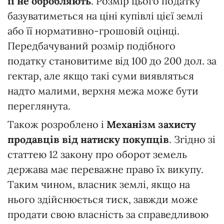
її не обробляють
. Розмір цього податку
базуватиметься на ціні купівлі цієї землі
або її нормативно-грошовій оцінці.
Передбачуваний розмір подібного
податку становитиме від 100 до 200 дол. за
гектар, але якщо такі суми виявляться
надто малими, верхня межа може бути
переглянута.
Також розроблено і
Механізм захисту
продавців від натиску покупців
. Згідно зі
статтею 12 закону про оборот земель
держава має переважне право їх викупу.
Таким чином, власник землі, якщо на
нього здійснюється тиск, завжди може
продати свою власність за справедливою