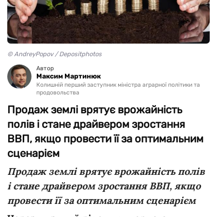
© AndreyPopov / Depositphotos
Автор
Максим Мартинюк
Колишній перший заступник міністра аграрної політики та
продовольства
Продаж землі врятує врожайність
полів і стане драйвером зростання
ВВП, якщо провести її за оптимальним
сценарієм
Продаж землі врятує врожайність полів
і стане драйвером зростання ВВП, якщо
провести її за оптимальним сценарієм