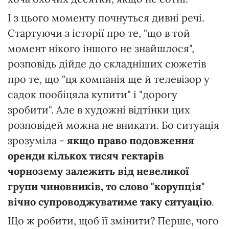
І з цього моменту почнуться дивні речі.
Стартуючи з історії про те, "що в той
момент нікого іншого не знайшлося",
розповідь дійде до складніших сюжетів
про те, що "ця компанія ще й телевізор у
садок пообіцяла купити" і "дорогу
зробити". Але в художні відтінки цих
розповідей можна не вникати. Бо ситуація
зрозуміла -
якщо право подовження
оренди кількох тисяч гектарів
чорнозему залежить від невеликої
групи чиновників, то слово "корупція"
вічно супроводжуватиме таку ситуацію
.
Що ж робити, щоб її змінити? Перше, чого