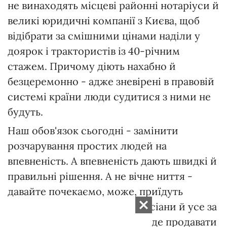
не винаходять місцеві районні нотаріуси й
великі юридичні компанії з Києва, щоб
відібрати за смішними цінами наділи у
доярок і трактористів із 40-річним
стажем. Причому діють нахабно й
безцеремонно - адже зневірені в правовій
системі країни люди судитися з ними не
будуть.
Наш обов'язок сьогодні - замінити
розчарування простих людей на
впевненість. А впевненість дають швидкі й
правильні рішення. А не вічне ниття -
давайте почекаємо, може, приїдуть
грузини, американці або марсіани й усе за
нас зроблять. І тоді можна буде продавати