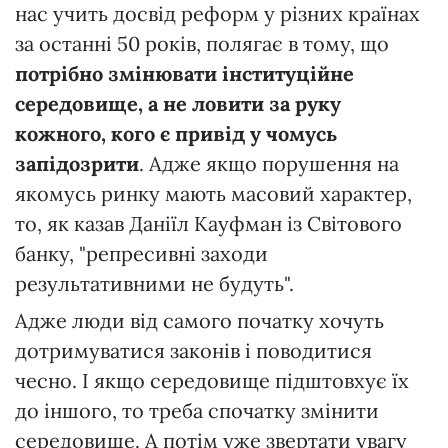
нас учить досвід реформ у різних країнах
за останні 50 років, полягає в тому, що
потрібно змінювати інституційне
середовище, а не ловити за руку
кожного, кого є привід у чомусь
запідозрити
. Адже якщо порушення на
якомусь ринку мають масовий характер,
то, як казав Даніїл Кауфман із Світового
банку, "репресивні заходи
результативними не будуть".
Адже люди від самого початку хочуть
дотримуватися законів і поводитися
чесно. І якщо середовище підштовхує їх
до іншого, то треба спочатку змінити
середовище. А потім уже звертати увагу