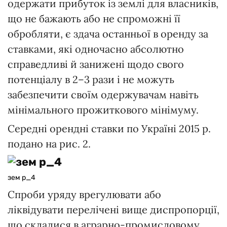
одержати прибуток із землі для власників,
що не бажають або не спроможні її
обробляти, є здача останньої в оренду за
ставками, які одночасно абсолютно
справедливі й занижені щодо свого
потенціалу в 2–3 рази і не можуть
забезпечити своїм одержувачам навіть
мінімального прожиткового мінімуму.
Середні орендні ставки по Україні 2015 р.
подано на рис. 2.
зем р_4
Спроби уряду врегулювати або
ліквідувати перелічені вище диспропорції,
що склалися в аграрно-промисловому