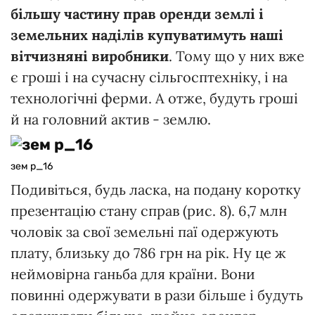
більшу частину прав оренди землі і
земельних наділів купуватимуть наші
вітчизняні виробники
. Тому що у них вже
є гроші і на сучасну сільгосптехніку, і на
технологічні ферми. А отже, будуть гроші
й на головний актив - землю.
зем р_16
Подивіться, будь ласка, на подану коротку
презентацію стану справ (рис. 8). 6,7 млн
чоловік за свої земельні паї одержують
плату, близьку до 786 грн на рік. Ну це ж
неймовірна ганьба для країни. Вони
повинні одержувати в рази більше і будуть