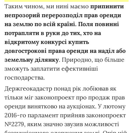
Таким чином, ми нині маємо
припинити
непрозорий перерозподіл прав оренди
на землю по всій країні. Поля повинні
потрапляти в руки до тих, хто на
відкритому конкурсі купить
довгострокові права оренди на наділ або
земельну ділянку
. Природно, що більше
зможуть заплатити ефективніші
господарства.
Держгеокадастр понад рік лобіював як
тільки міг законопроект про продаж прав
оренди винятково на аукціонах. У лютому
2016-го парламент прийняв законопроект
№2279, яким значно звузив можливості
безаукціонного одержання землі. Опір цій