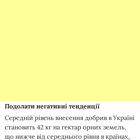
Подолати негативні тенденції
Середній рівень внесення добрив в Україні
становить 42 кг на гектар орних земель,
що нижче від середнього рівня в країнах,