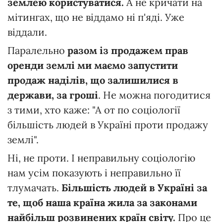
землею користуватися.
А не кричати на
мітингах, що не віддамо ні п'яді. Уже
віддали.
Паралельно
разом із продажем прав
оренди землі ми маємо запустити
продаж наділів, що залишилися в
держави, за гроші
. Не можна погодитися
з тими, хто каже: "А от по соціології
більшість людей в Україні проти продажу
землі".
Ні, не проти. І неправильну соціологію
нам усім показують і неправильно її
тлумачать.
Більшість людей в Україні за
те, щоб наша країна жила за законами
найбільш розвинених країн світу.
Про це