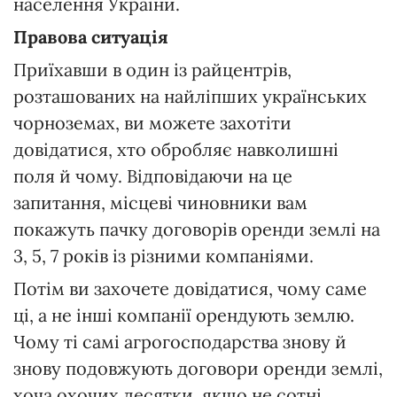
населення України.
Правова ситуація
Приїхавши в один із райцентрів,
розташованих на найліпших українських
чорноземах, ви можете захотіти
довідатися, хто обробляє навколишні
поля й чому. Відповідаючи на це
запитання, місцеві чиновники вам
покажуть пачку договорів оренди землі на
3, 5, 7 років із різними компаніями.
Потім ви захочете довідатися, чому саме
ці, а не інші компанії орендують землю.
Чому ті самі агрогосподарства знову й
знову подовжують договори оренди землі,
хоча охочих десятки, якщо не сотні.