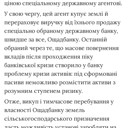
ціною спеціальному державному агентові.
У свою чергу, цей агент купує землі й
перераховує виручку від їхнього продажу
спеціально обраному державному банку,
швидше за все, Ощадбанку. Останній
обраний через те, що масове повернення
вкладів після проходження піку
банківської кризи створило у банку
проблему кризи активів: під сформовані
пасиви неможливо розмістити активи з
розумним ступенем ризику.
Отже, викуп і тимчасове перебування у
власності Ощадбанку земель
сільськогосподарського призначення
дасть можливість установі заробляти на