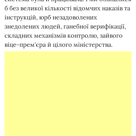
б без великої кількості відомчих наказів та
інструкцій, юрб незадоволених
знедолених людей, ганебної верифікації,
складних механізмів контролю, зайвого
віце-прем'єра й цілого міністерства.