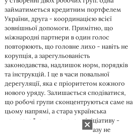
у створенні двох робочих груп: одна
займатиметься кредитним портфелем
України, друга - координацією всієї
зовнішньої допомоги. Примітно, що
міжнародні партнери в один голос
повторюють, що головне лихо - навіть не
корупція, а зарегульованість
законодавства, надлишок норм, порядків
та інструкцій. І це в часи повальної
дерегуляції, яка є пріоритетом кожного
нового уряду. Залишається сподіватися,
що робочі групи сконцентруються саме на
цьому напрямі, а стара українська
приказка "хочеш поховати ініціативу -
створи робочу групу" цього разу не