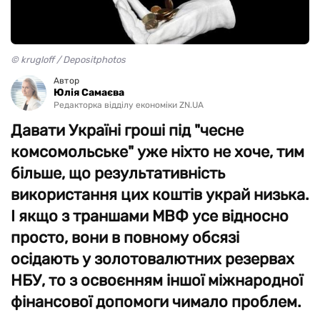
© krugloff / Depositphotos
Автор
Юлiя Самаєва
Редакторка відділу економіки ZN.UA
Давати Україні гроші під "чесне
комсомольське" уже ніхто не хоче, тим
більше, що результативність
використання цих коштів украй низька.
І якщо з траншами МВФ усе відносно
просто, вони в повному обсязі
осідають у золотовалютних резервах
НБУ, то з освоєнням іншої міжнародної
фінансової допомоги чимало проблем.