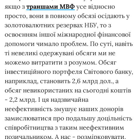
якщо з
траншами МВФ
усе відносно
просто, вони в повному обсязі осідають у
золотовалютних резервах НБУ, то з
освоєнням іншої міжнародної фінансової
допомоги чимало проблем. По суті, навіть
ті невеликі одержувані обсяги ми не
можемо витратити з розумом. Обсяг
інвестиційного портфеля Світового банку,
наприклад, становить 2,6 млрд дол., а
обсяг невикористаних на сьогодні коштів
- 2,2 млрд. І ця надзвичайна
неефективність змушує наших донорів
замислюватися про подальшу доцільність
співробітництва з таким неефективним
позичальником. А нас - розмірковувати,