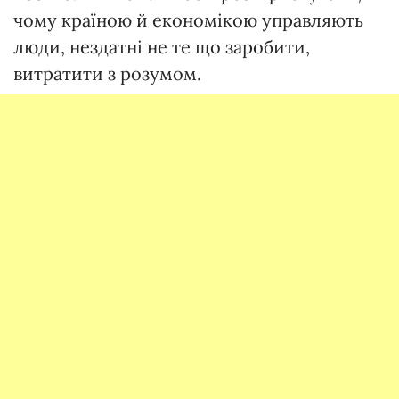
чому країною й економікою управляють
люди, нездатні не те що заробити,
витратити з розумом.