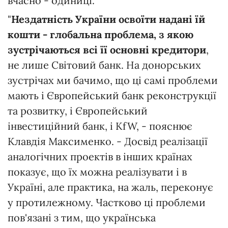
вчасно - одиниці.
"
Нездатність України освоїти надані їй
кошти - глобальна проблема, з якою
зустрічаються всі її основні кредитори
,
не лише Світовий банк. На донорських
зустрічах ми бачимо, що ці самі проблеми
мають і Європейський банк реконструкції
та розвитку, і Європейський
інвестиційний банк, і KfW, - пояснює
Клавдія Максименко. - Досвід реалізації
аналогічних проектів в інших країнах
показує, що їх можна реалізувати і в
Україні, але практика, на жаль, переконує
у протилежному. Частково ці проблеми
пов'язані з тим, що українська