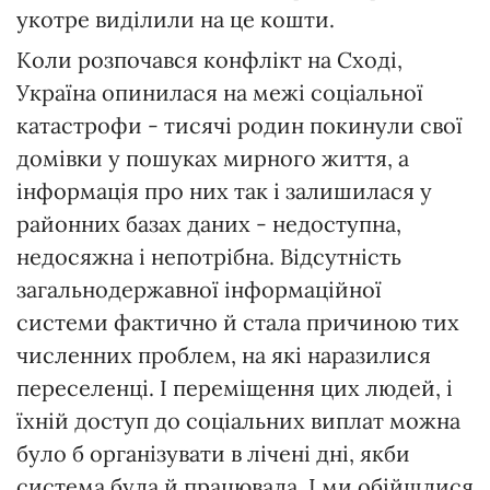
укотре виділили на це кошти.
Коли розпочався конфлікт на Сході,
Україна опинилася на межі соціальної
катастрофи - тисячі родин покинули свої
домівки у пошуках мирного життя, а
інформація про них так і залишилася у
районних базах даних - недоступна,
недосяжна і непотрібна. Відсутність
загальнодержавної інформаційної
системи фактично й стала причиною тих
численних проблем, на які наразилися
переселенці. І переміщення цих людей, і
їхній доступ до соціальних виплат можна
було б організувати в лічені дні, якби
система була й працювала. І ми обійшлися