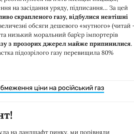
ння на засідання уряду, підписання… За цей
ливо скрапленого газу, відбулися невтішні
 величезні обсяги дешевого «мутного» (читай
і та низький моральний бар’єр імпортерів
азу з прозорих джерел майже припинилися
.
астка підозрілого газу перевищила 80%
обмеження ціни на російський газ
нт!
ула на ландшафт ринку, ми порівняли