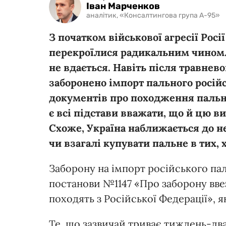
Іван Марченков
аналітик, «Консалтингова група А-95»
З початком військової агресії Рос
перекроїлися радикальним чином.
не вдається. Навіть після травнев
заборонено імпорт пального росій
документів про походження пальног
є всі підстави вважати, що й цю в
Схоже, Україна наближається до н
чи взагалі купувати пальне в тих, 
Заборону на імпорт російського па
постанови №1147 «Про заборону вве
походять з Російської Федерації», я
Те, що зазвичай триває тиждень-два, 