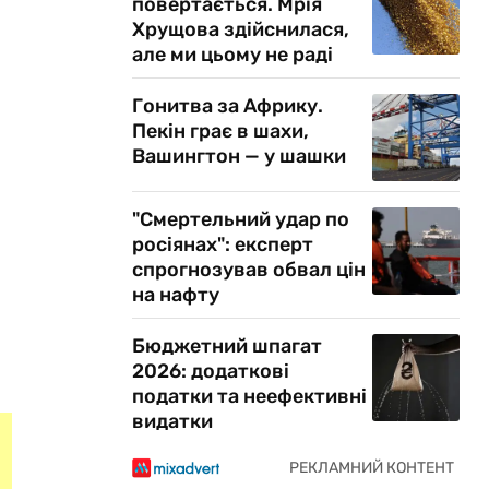
повертається. Мрія
Хрущова здійснилася,
але ми цьому не раді
Гонитва за Африку.
Пекін грає в шахи,
Вашингтон — у шашки
"Смертельний удар по
росіянах": експерт
спрогнозував обвал цін
на нафту
Бюджетний шпагат
2026: додаткові
податки та неефективні
видатки