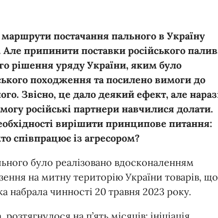
ії маршрути постачання пального в Україну
 Але припинити поставки російського палив
ого рішення уряду України, яким було
ського походження та посилено вимоги до
о. Звісно, це дало деякий ефект, але нараз
имогу російські партнери навчилися долати.
еобхідності вирішити принципове питання:
хто співпрацює із агресором?
льного було реалізовано вдосконаленням
зення на митну територію України товарів, що
ка набрала чинності 20 травня 2023 року.
розтягнулося на п’ять місяців: ініціація,