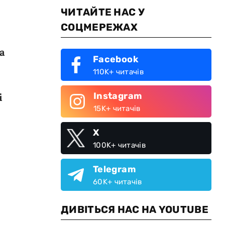
ЧИТАЙТЕ НАС У
СОЦМЕРЕЖАХ
а
Facebook
110K+ читачів
Instagram
і
15K+ читачів
X
100K+ читачів
Telegram
60K+ читачів
ДИВІТЬСЯ НАС НА YOUTUBE