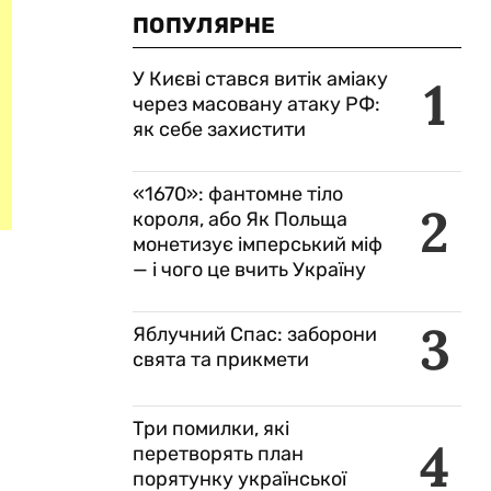
ПОПУЛЯРНЕ
У Києві стався витік аміаку
1
через масовану атаку РФ:
як себе захистити
«1670»: фантомне тіло
2
короля, або Як Польща
монетизує імперський міф
— і чого це вчить Україну
3
Яблучний Спас: заборони
свята та прикмети
Три помилки, які
4
перетворять план
порятунку української