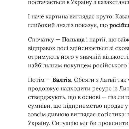
постачається в Україну з казахстан
І наче картина виглядає круто: Казах
глибокий аналіз показує, що
російс
Спочатку —
Польща
і партії, що за
відправок досі здійснюється зі сх
отримують його у значній кількості
найбільшим покупцем російського LP
Потім —
Балтія
. Обсяги з Латвії та
продовжує надходити ресурс із Литв
стверджують, що в основі — газ лит
сумніви, що підприємство продає у 
зовсім дивною виглядає логістика: в
Україну. Ситуацію міг би прояснити