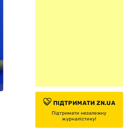
ПІДТРИМАТИ ZN.UA
Підтримати незалежну
журналістику!