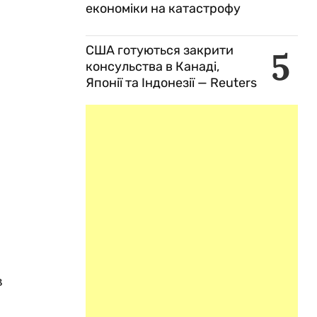
економіки на катастрофу
США готуються закрити
5
консульства в Канаді,
Японії та Індонезії — Reuters
о
в