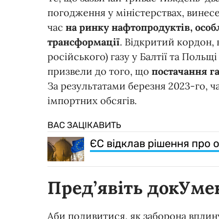
погодження у міністерствах, винесе
час
на ринку нафтопродуктів, особ
трансформації
. Відкритий кордон,
російського) газу у Балтії та Польщ
призвели до того, що
постачання г
За результатами березня 2023-го, ч
імпортних обсягів.
ВАС ЗАЦІКАВИТЬ
ЄС відклав рішення про 
Пред’явіть докУме
Аби подивитися, як заборона вплин