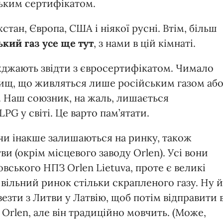
ським сертифікатом.
стан, Європа, США і ніякої русні. Втім, більш
ький газ усе ще тут
, з нами в цій кімнаті.
їжджають звідти з євросертифікатом. Чимало
овищ, що живляться лише російським газом аб
. Наш союзник, на жаль, лишається
G у світі. Це варто пам’ятати.
к чи інакше залишаються на ринку, також
и (окрім місцевого заводу Orlen). Усі вони
овського НПЗ Orlen Lietuva, проте є великі
вільний ринок стільки скрапленого газу. Ну й
езти з Литви у Латвію, щоб потім відправити 
 Orlen, але він традиційно мовчить. (Може,