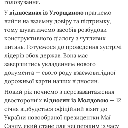
головування.
У
відносинах із Угорщиною
прагнемо
вийти на взаємну довіру та підтримку,
тому шукатимемо засобів розбудови
конструктивного діалогу з чутливих
питань. Готуємося до проведення зустрічі
лідерів обох держав. Вона має
завершитись укладенням нового
документа — свого роду взаємовигідної
дорожньої карти наших відносин.
Новий рік почнемо з перезавантаження
двосторонніх
відносин із Молдовою
— 12
січня відбудеться офіційний візит до
України новообраної президентки Маї
Санду, який стане для неї першим із часу