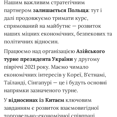
Нашим важливим стратегічним
партнером
залишається Польща
: тут і
далі продовжуємо тримати курс,
спрямований на майбутнє — розвиток
наших міцних економічних, безпекових та
політичних відносин.
Працюємо над організацією
Азійського
турне президента України
у другому
півріччі 2021 року. Маємо чимало
економічних інтересів у Кореї, В'єтнамі,
Таїланді, Сінгапурі — це і будуть основні
напрямки зазначеного турне.
У
відносинах із Китаєм
ключовим
завданням є розвиток взаємовигідної
торговельно-економічної співпраці,