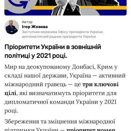
Автор
Ігор Жовква
Заступник керівника Офісу президента України,
дипломатичний радник президента України
Пріоритети України в зовнішній
політиці у 2021 році.
Мир на деокупованому Донбасі, Крим у
складі нашої держави, Україна — активний
міжнародний гравець — це
три ключові
цілі
, які визначатимуть пріоритети для
дипломатичної команди України у 2021
році.
Збереження та зміцнення міжнародної
підтримки України —
пріоритет номер