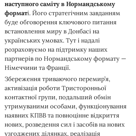
наступного саміту в Нормандському
формат
і. Його стратегічним завданням
буде обговорення ключового питання
встановлення миру в Донбасі на
українських умовах. Тут і надалі
розраховуємо на підтримку наших
партнерів по Нормандському формату —
Німеччини та Франції.
Збереження триваючого перемир’я,
активізація роботи Тристоронньої
контактної групи, подальший обмін
утримуваними особами, функціонування
наявних КПВВ та повноцінне відкриття
нових, розведення сил і засобів на нових
узгоджених ділянках, реалізація