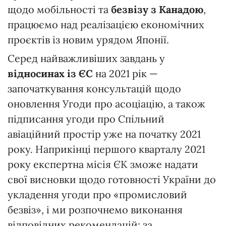
щодо мобільності та
безвізу з Канадою
,
працюємо над реалізацією економічних
проєктів із новим урядом Японії.
Серед найважливіших завдань у
відносинах із ЄС
на 2021 рік —
започаткування консультацій щодо
оновлення Угоди про асоціацію, а також
підписання угоди про Спільний
авіаційний простір уже на початку 2021
року. Наприкінці першого кварталу 2021
року експертна місія ЄК зможе надати
свої висновки щодо готовності України до
укладення угоди про «промисловий
безвіз», і ми розпочнемо виконання
відповідних рекомендацій; за