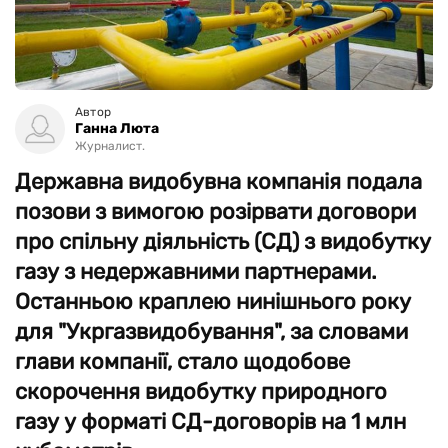
Автор
Ганна Люта
Журналист.
Державна видобувна компанія подала
позови з вимогою розірвати договори
про спільну діяльність (СД) з видобутку
газу з недержавними партнерами.
Останньою краплею нинішнього року
для "Укргазвидобування", за словами
глави компанії, стало щодобове
скорочення видобутку природного
газу у форматі СД-договорів на 1 млн