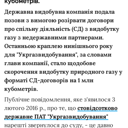
кубометрів.
Державна видобувна компанія подала
позови з вимогою розірвати договори
про спільну діяльність (СД) з видобутку
газу з недержавними партнерами.
Останньою краплею нинішнього року
для "Укргазвидобування", за словами
глави компанії, стало щодобове
скорочення видобутку природного газу у
форматі СД-договорів на 1 млн
кубометрів.
Публічне повідомлення, яке з'явилося 3
лютого 2016 р., про те, що
стовідсотково
державне ПАТ "Укргазвидобування"
нарешті звернулося до суду, - це давно