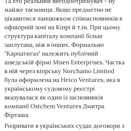
Та хто реальний вигодоотримувач - ну
майже таємниця. Якщо предметно не
цікавитися ланцюжком співзасновників в
офшорній зоні на Кіпрі й т.ін. При цьому
структура капіталу компанії більш
заплутана, ніж в інших. Формально
"Карпатигаз" належить публічній
шведській фірмі Misen Enterprises. Частка
в ній через кіпрську Norchamo Limited
була оформлена на Heico Ventures, яка в
українському судовому реєстрі
вказувалася як один із засновників
компанії Ostchem Ventures Дмитра
Фірташа.
Розривати в українських судах договори з