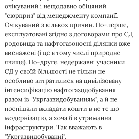
очікуваний і нещодавно обіцяний
"сюрприз" від менеджменту компанії.
Очікуваний з кількох причин. По-перше,
експлуатовані згідно з договорами про СД
родовища та нафтогазоносні ділянки вже
виснажені (і це в тому числі природне
явище). По-друге, недержавні учасники
СД у своїй більшості не тільки не
особливо витратилися на цивілізовану
інтенсифікацію нафтогазодобування
разом із "Укргазвидобуванням", а й не
поспішали вкладати кошти в не те що
модернізацію, а хоча б в утримання
інфраструктури. Так вважають в
"Укргазвидобуванні".