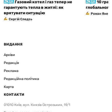
Газовий котел і газ тепер не
10 град
гарантують тепла в житлі: як
глобального
врятувати ситуацію
Роман Янен
Сергій Следзь
ВИДАННЯ
Архіви
Редакція
Реклама
Редакційна політика
Карта
КОНТАКТИ
01010 Київ, вул. Князів Острозьких, 19/1