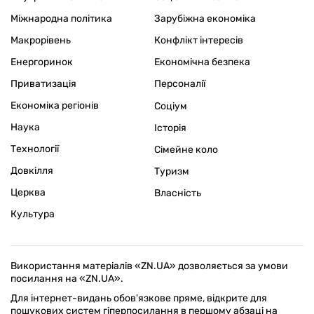
Міжнародна політика
Зарубіжна економіка
Макрорівень
Конфлікт інтересів
Енергоринок
Економічна безпека
Приватизація
Персоналії
Економіка регіонів
Соціум
Наука
Історія
Технології
Сімейне коло
Довкілля
Туризм
Церква
Власність
Культура
Використання матеріалів «ZN.UA» дозволяється за умови
посилання на «ZN.UA».
Для інтернет-видань обов'язкове пряме, відкрите для
пошукових систем гіперпосилання в першому абзаці на