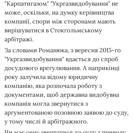
"Карпатигазом" "Укргазвидобування" не
може, оскільки, на думку керівництва
компанії, спори між сторонами мають
вирішуватися в Стокгольмському
арбітражі.
За словами Романюка, з вересня 2015-го
"Укргазвидобування" вдається до спроб
досудового врегулювання. А наприкінці
року залучила відому юридичну
компанію, яка розпочала роботу з
документами, щоб державна видобувна
компанія могла звернутися з
аргументованою позовною заявою до суду,
у тому числі й арбітражного.
Чи має сенс звертатися до суду з приводу