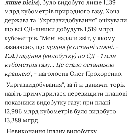
лише вісім
), було видобуто лише 1,139
млрд кубометрів природного газу. Хоча
держава та "Укргазвидобування" очікували,
що всі СД-шники добудуть 1,519 млрд
кубометрів. "Мені надали звіт, у якому
зазначено, що
щодня (в останні тижні. -
Г.Л.
) падіння (видобутку) по СД - 1 млн
кубометрів газу… Це стало останньою
краплею
", - наголосив Олег Прохоренко.
"Укргазвидобування", за її ж даними, торік
навіть примудрилася перевищити планові
показники видобутку газу: при плані
12,996 млрд кубометрів було видобуто
13,389 млрд.
"Невиконання (плану видобутку