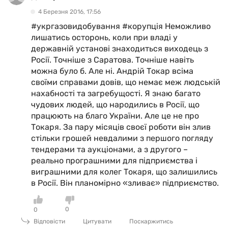
4 Березня 2016, 17:56
#укргазовидобування #корупція Неможливо
лишатись осторонь, коли при владі у
державній установі знаходиться виходець з
Росії. Точніше з Саратова. Точніше навіть
можна було б. Але ні. Андрій Токар всіма
своїми справами довів, що немає меж людській
нахабності та загребущості. Я знаю багато
чудових людей, що народились в Росії, що
працюють на благо України. Але це не про
Токаря. За пару місяців своєї роботи він злив
стільки грошей невдалими з першого погляду
тендерами та аукціонами, а з другого –
реально програшними для підприємства і
виграшними для колег Токаря, що залишились
в Росії. Він планомірно «зливає» підприємство.
0
0
Відповісти
Цитувати
Поскаржитись