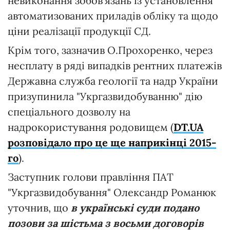
невиконання зобов'язань із установлення
автоматизованих приладів обліку та щодо
ціни реалізації продукції СД.
Крім того, зазначив О.Прохоренко, через
несплату в ряді випадків рентних платежів
Державна служба геології та надр України
призупинила "Укргазвидобуванню" дію
спеціального дозволу на
надрокористування родовищем (
DT.UA
розповідало про це ще наприкінці 2015-
го
).
Заступник голови правління ПАТ
"Укргазвидобування" Олександр Романюк
уточнив, що
в українські суди подано
позови за шістьма з восьми договорів