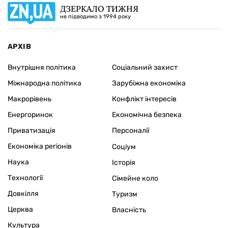
ДЗЕРКАЛО ТИЖНЯ
не підводимо з 1994 року
АРХІВ
Внутрішня політика
Соціальний захист
Міжнародна політика
Зарубіжна економіка
Макрорівень
Конфлікт інтересів
Енергоринок
Економічна безпека
Приватизація
Персоналії
Економіка регіонів
Соціум
Наука
Історія
Технології
Сімейне коло
Довкілля
Туризм
Церква
Власність
Культура