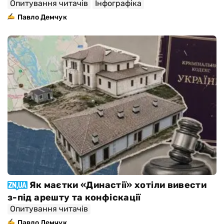
Опитування читачів
Інфографіка
Павло Демчук
Як маєтки «Династії» хотіли вивести
з-під арешту та конфіскації
Опитування читачів
Павло Демчук