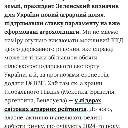
землі, президент Зеленський визначив
для України новий аграрний шлях,
підтримавши ставку парламенту на вже
сформовані агрохолдинги
. Ми не маємо
наміру огульно виключати можливий ККД
цього державного рішення, яке справді
може не тільки збільшити обсяги
сільськогосподарського експорту
України, а й, за прогнозами експертів,
додати 1% ВВП. Хай там як, а країни
Глобального Півдня (Мексика, Бразилія,
Аргентина, Венесуела) —
у лідерах
світових аграрних рейтингів
. До чого,
власне, активно й апелюють великі
лобісти ринку, що очікують 2024-го року,