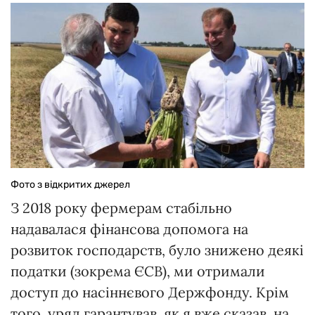
Фото з відкритих джерел
З 2018 року фермерам стабільно
надавалася фінансова допомога на
розвиток господарств, було знижено деякі
податки (зокрема ЄСВ), ми отримали
доступ до насіннєвого Держфонду. Крім
того, уряд гарантував, як я вже сказав, на