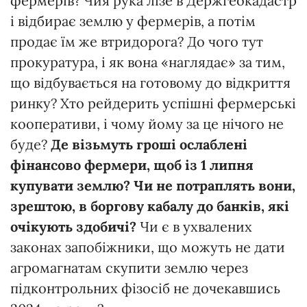
фермерів? Чия рука лізе в Держгеокадастр
і відбирає землю у фермерів, а потім
продає їм же втридорога? До чого тут
прокуратура, і як вона «наглядає» за тим,
що відбувається на готовому до відкриття
ринку? Хто рейдерить успішні фермерські
кооперативи, і чому йому за це нічого не
буде?
Де візьмуть гроші ослаблені
фінансово фермери, щоб із 1 липня
купувати землю? Чи не потраплять вони,
зрештою, в боргову кабалу до банків, які
очікують здобичі?
Чи є в ухвалених
законах запобіжники, що можуть не дати
агромагнатам скупити землю через
підконтрольних фізосіб не дочекавшись