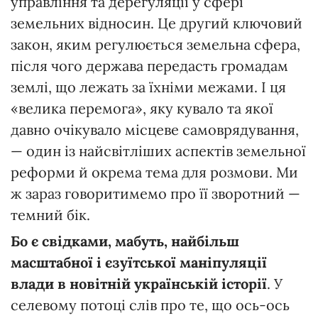
управління та дерегуляції у сфері
земельних відносин. Це другий ключовий
закон, яким регулюється земельна сфера,
після чого держава передасть громадам
землі, що лежать за їхніми межами. І ця
«велика перемога», яку кувало та якої
давно очікувало місцеве самоврядування,
— один із найсвітліших аспектів земельної
реформи й окрема тема для розмови. Ми
ж зараз говоритимемо про її зворотний —
темний бік.
Бо є свідками, мабуть, найбільш
масштабної і єзуїтської маніпуляції
влади в новітній українській історії
. У
селевому потоці слів про те, що ось-ось