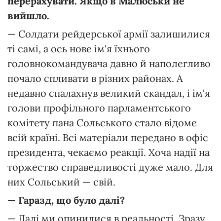
перерахувати. Якщо в Малюськи не
вийшло.
— Солдати рейдерської армії залишилися
ті самі, а ось нове ім'я їхнього
головнокомандувача давно й наполегливо
почало спливати в різних районах. А
недавно спалахнув великий скандал, і ім'я
голови профільного парламентського
комітету пана Сольського стало відоме
всій країні. Всі матеріали передано в офіс
президента, чекаємо реакції. Хоча надії на
торжество справедливості дуже мало. Для
них Сольський — свій.
— Гаразд, що було далі?
— Далі ми опинилися в реальності. Зразу