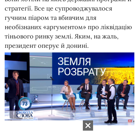
стратегії. Все це супроводжувалося
гучним піаром та вбивчим для
необізнаних «аргументом» про ліквідацію
тіньового ринку землі. Яким, на жаль,
президент оперує й донині.
Свобода слова Савіка Шустера