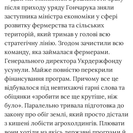
після приходу уряду Гончарука зняли
заступника міністра економіки у сфері
розвитку фермерства та сільських
територій, який тримав у голові всю
стратегічну лінію. Згодом зачистили всю
команду, яка займалася фермерами.
Генерального директора Укрдержфонду
усунули. Майже повністю перекрили
фінансування програм. Причому все це
відбувалося під невтихаючі гарні слова та
обіцянки «зробити все ще крутіше, ніж
було». Паралельно тривала підготовка до
закону про обіг землі, який просто дістали
з кишені лобісти агрохолдингів. Плювати
вони хотіли на якісь державні програми й