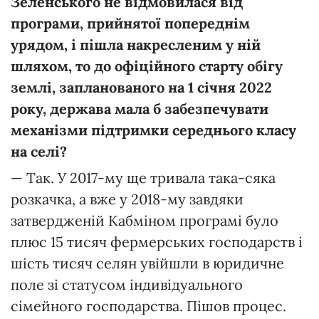
Зеленського не відмовилася від
програми, прийнятої попереднім
урядом, і пішла накресленим у ній
шляхом, то до офіційного старту обігу
землі, запланованого на 1 січня 2022
року, держава мала б забезпечувати
механізми підтримки середнього класу
на селі?
— Так. У 2017-му ще тривала така-сяка
розкачка, а вже у 2018-му завдяки
затвердженій Кабміном програмі було
плюс 15 тисяч фермерських господарств і
шість тисяч селян увійшли в юридичне
поле зі статусом індивідуального
сімейного господарства. Пішов процес.