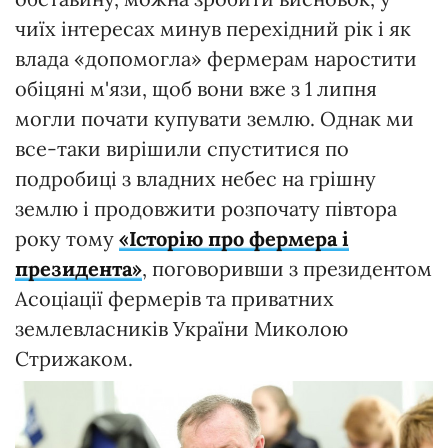
чиїх інтересах минув перехідний рік і як
влада «допомогла» фермерам наростити
обіцяні м'язи, щоб вони вже з 1 липня
могли почати купувати землю. Однак ми
все-таки вирішили спуститися по
подробиці з владних небес на грішну
землю і продовжити розпочату півтора
року тому
«Історію про фермера і
президента»
, поговоривши з президентом
Асоціації фермерів та приватних
землевласників України Миколою
Стрижаком.