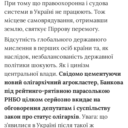
При тому що правоохоронна і судова
системи в Україні не працюють. Тож
місцеве самоврядування, отримавши
землю, святкує Піррову перемогу.
Відсутність глобального державного
мислення в перших осіб країни та, як
наслідок, незбалансованість державної
політики шокують. Як і цинізм
центральної влади.
Свідомо цементуючи
новий олігархічний агрокластер, Банкова
під рейтинго-рятівною парасолькою
РНБО цілком серйозно вкидає на
обговорення депутатам і суспільству
закон про статус олігархів
. Увага: що
з’явилися в Україні після такої ж