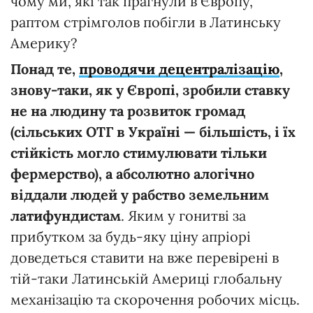
чому ми, які так прагнули в Європу,
раптом стрімголов побігли в Латинську
Америку?
Понад те,
проводячи децентралізацію
,
знову-таки, як у Європі, зробили ставку
не на людину та розвиток громад
(сільських ОТГ в Україні — більшість, і їх
стійкість могло стимулювати тільки
фермерство), а абсолютно алогічно
віддали людей у рабство земельним
латифундистам
. Яким у гонитві за
прибутком за будь-яку ціну апріорі
доведеться ставити на вже перевірені в
тій-таки Латинській Америці глобальну
механізацію та скорочення робочих місць.