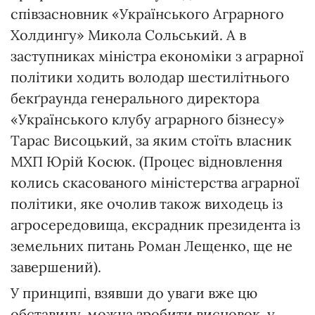
співзасновник «Українського Аграрного
Холдингу» Микола Сольський. А в
заступниках міністра економіки з аграрної
політики ходить володар шестилітнього
бекґраунда генерального директора
«Українського клубу аграрного бізнесу»
Тарас Висоцький, за яким стоїть власник
МХП Юрій Косюк. (Процес відновлення
колись скасованого міністерства аграрної
політики, яке очолив також виходець із
агросередовища, ексрадник президента із
земельних питань Роман Лещенко, ще не
завершений).
У принципі, взявши до уваги вже цю
обставину, можна зробити висновок, у