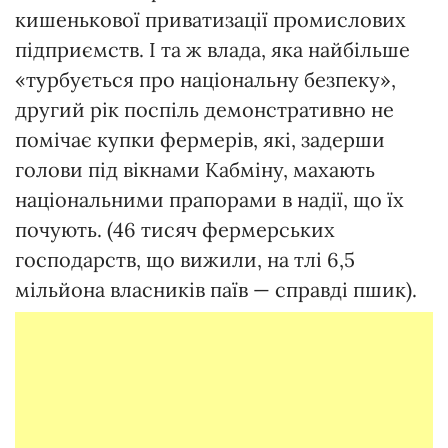
кишенькової приватизації промислових
підприємств. І та ж влада, яка найбільше
«турбується про національну безпеку»,
другий рік поспіль демонстративно не
помічає купки фермерів, які, задерши
голови під вікнами Кабміну, махають
національними прапорами в надії, що їх
почують. (46 тисяч фермерських
господарств, що вижили, на тлі 6,5
мільйона власників паїв — справді пшик).