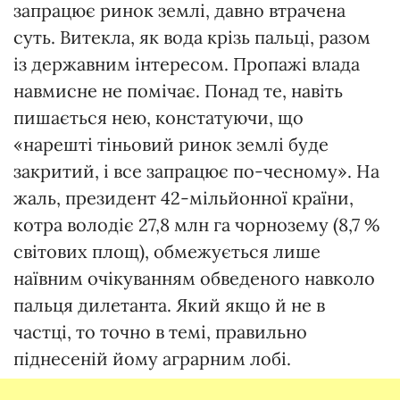
запрацює ринок землі, давно втрачена
суть. Витекла, як вода крізь пальці, разом
із державним інтересом. Пропажі влада
навмисне не помічає. Понад те, навіть
пишається нею, констатуючи, що
«нарешті тіньовий ринок землі буде
закритий, і все запрацює по-чесному». На
жаль, президент 42-мільйонної країни,
котра володіє 27,8 млн га чорнозему (8,7 %
світових площ), обмежується лише
наївним очікуванням обведеного навколо
пальця дилетанта. Який якщо й не в
частці, то точно в темі, правильно
піднесеній йому аграрним лобі.