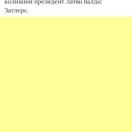
колишній президент Латвії Валдіс
Затлерс.