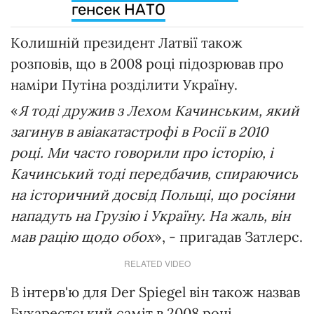
генсек НАТО
Колишній президент Латвії також
розповів, що в 2008 році підозрював про
наміри Путіна розділити Україну.
«
Я тоді дружив з Лехом Качинським, який
загинув в авіакатастрофі в Росії в 2010
році. Ми часто говорили про історію, і
Качинський тоді передбачив, спираючись
на історичний досвід Польщі, що росіяни
нападуть на Грузію і Україну. На жаль, він
мав рацію щодо обох
», - пригадав Затлерс.
RELATED VIDEO
В інтерв'ю для Der Spiegel він також назвав
Бухарестський саміт в 2008 році