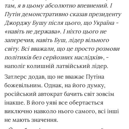
там, я в цьому абсолютно впевнений. І
Путін демонстративно сказав президенту
Джорджу Бушу після цього, що Україна -
«навіть не держава». І ніхто цього не
заперечив, навіть Буш, лідер вільного
світу. Всі вважали, що це просто розмови
політиків без серйозних наслідків
», -
наполіг колишній латвійський лідер.
Затлерс додав, що не вважає Путіна
божевільним. Однак, на його думку,
російський автократ бачить світ зовсім
інакше. В його уяві все обертається
виключно навколо нього самого, всі інші
не мають значення.