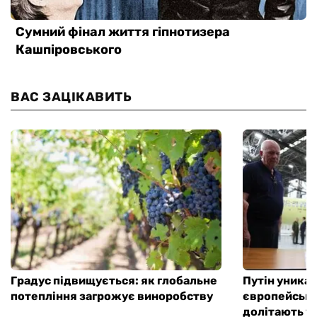
ВАС ЗАЦІКАВИТЬ
Градус підвищується: як глобальне
Путін уникає
потепління загрожує виноробству
європейської
долітають ук