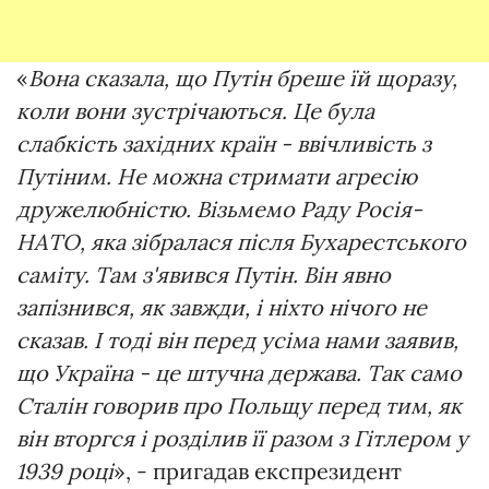
«
Вона сказала, що Путін бреше їй щоразу,
коли вони зустрічаються. Це була
слабкість західних країн - ввічливість з
Путіним. Не можна стримати агресію
дружелюбністю. Візьмемо Раду Росія-
НАТО, яка зібралася після Бухарестського
саміту. Там з'явився Путін. Він явно
запізнився, як завжди, і ніхто нічого не
сказав. І тоді він перед усіма нами заявив,
що Україна - це штучна держава. Так само
Сталін говорив про Польщу перед тим, як
він вторгся і розділив її разом з Гітлером у
1939 році
», - пригадав експрезидент