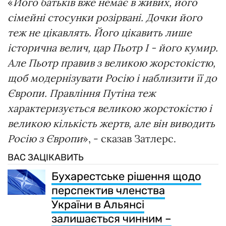
«
Його батьків вже немає в живих, його
сімейні стосунки розірвані. Дочки його
теж не цікавлять. Його цікавить лише
історична велич, цар Пьотр І - його кумир.
Але Пьотр правив з великою жорстокістю,
щоб модернізувати Росію і наблизити її до
Європи. Правління Путіна теж
характеризується великою жорстокістю і
великою кількість жертв, але він виводить
Росію з Європи
», - сказав Затлерс.
ВАС ЗАЦІКАВИТЬ
Бухарестське рішення щодо
перспектив членства
України в Альянсі
залишається чинним –