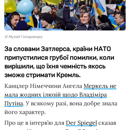
© Музей Голодомору
За словами Затлерса, країни НАТО
припустилися грубої помилки, коли
вирішили, що їхня чемність якось
зможе стримати Кремль.
Канцлер Німеччини Ангела
Меркель не
мала жодних ілюзій щодо Владіміра
Путіна
. У всякому разі, вона добре знала
його характер.
Про це в інтерв’ю для
Der Spiegel
сказав