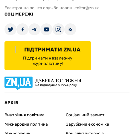
Електронна пошта служби новин:
editor@zn.ua
СОЦ МЕРЕЖІ
ПІДТРИМАТИ ZN.UA
Підтримати незалежну
журналістику!
ДЗЕРКАЛО ТИЖНЯ
не підводимо з 1994 року
АРХІВ
Внутрішня політика
Соціальний захист
Міжнародна політика
Зарубіжна економіка
Макрорівень
Конфлікт інтересів