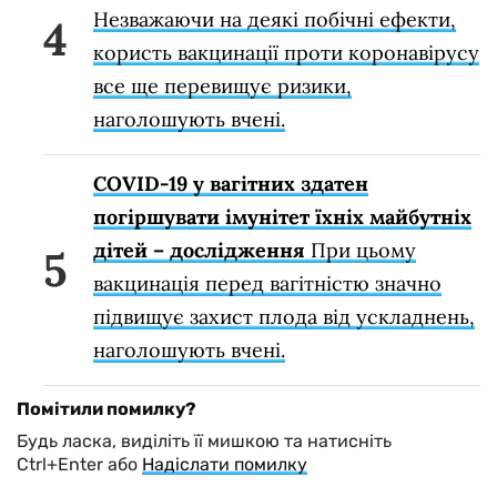
Незважаючи на деякі побічні ефекти,
користь вакцинації проти коронавірусу
все ще перевищує ризики,
наголошують вчені.
COVID-19 у вагітних здатен
погіршувати імунітет їхніх майбутніх
дітей – дослідження
При цьому
вакцинація перед вагітністю значно
підвищує захист плода від ускладнень,
наголошують вчені.
Помітили помилку?
Будь ласка, виділіть її мишкою та натисніть
Ctrl+Enter або
Надіслати помилку