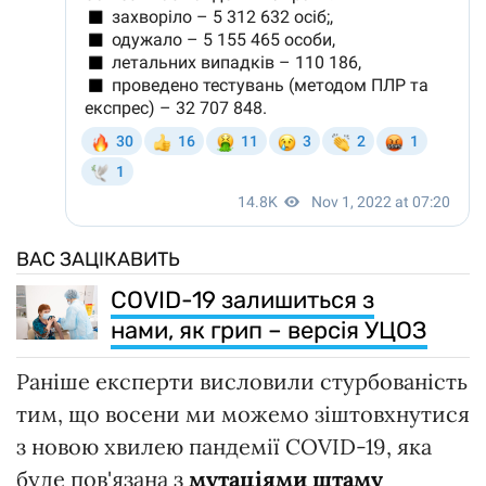
ВАС ЗАЦІКАВИТЬ
COVID-19 залишиться з
нами, як грип – версія УЦОЗ
Раніше експерти висловили стурбованість
тим, що восени ми можемо зіштовхнутися
з новою хвилею пандемії COVID-19, яка
буде пов'язана з
мутаціями штаму