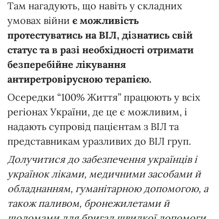
Там нагадують, що навіть у складних
умовах війни
є можливість
протестуватись на ВІЛ, дізнатись свій
статус та в разі необхідності отримати
безперебійне лікування
антиретровірусною терапією.
Осередки “100% Життя” працюють у всіх
регіонах України, де це є можливим, і
надають супровід пацієнтам з ВІЛ та
представникам уразливих до ВІЛ груп.
Долучитися до забезпечення українців і
українок ліками, медичними засобами й
обладнанням, гуманітарною допомогою, а
також паливом, бронежилетами й
шоломами для бригад швидкої допомоги