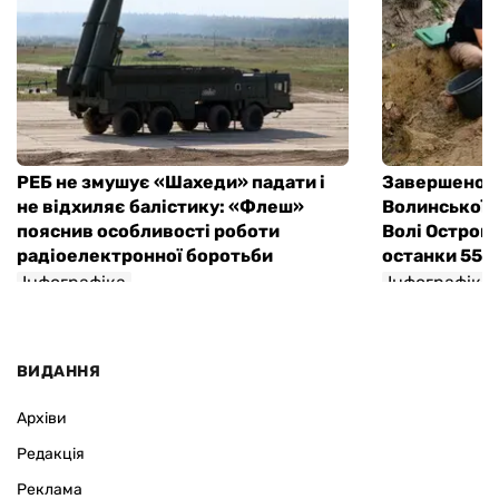
РЕБ не змушує «Шахеди» падати і
Завершено 
не відхиляє балістику: «Флеш»
Волинської т
пояснив особливості роботи
Волі Острове
радіоелектронної боротьби
останки 55 
Інфографіка
Інфографіка
ВИДАННЯ
Архіви
Редакція