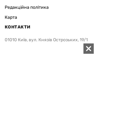
Реклама
Редакційна політика
Карта
КОНТАКТИ
01010 Київ, вул. Князів Острозьких, 19/1
Телефон рекламного відділу:
+380 44 280-09-83
Електронна пошта редакції:
zn94@ukr.net
Електронна пошта служби новин:
editor@zn.ua
СОЦ МЕРЕЖІ
ПІДТРИМАТИ ZN.UA
Підтримати незалежну