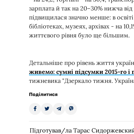
зарплата й так на 20–30% нижча від 
підвищилася значно менше: в освіті -
бібліотеках, музеях, архівах - на 10
життєвого рівня було ще більшим.
Детальніше про рівень життя українц
живемо: сумні підсумки 2015-го і 
тижневика "Дзеркало тижня. Україна
Поділитися
Підготував/ла Тарас Сидоржевски