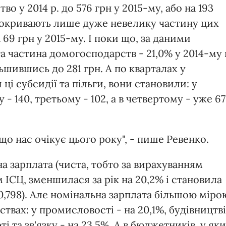
о у 2014 р. до 576 грн у 2015-му, або на 193
и покривають лише дуже невелику частину цих
а 69 грн у 2015-му. І поки що, за даними
а частина домогосподарств - 21,0% у 2014-му 
ільшившись до 281 грн. А по кварталах у
і субсидії та пільги, вони становили: у
- 140, третьому - 102, а в четвертому - уже 6
що нас очікує цього року", - пише Ревенко.
а зарплата (чиста, тобто за вирахуванням
м ІСЦ, зменшилася за рік на 20,2% і становила
х0,798). Але номінальна зарплата більшою міро
вах: у промисловості - на 20,1%, будівництві
рті та зв'язку - на 23,5%. А в бюджетників, у як