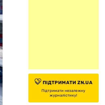
ПІДТРИМАТИ ZN.UA
Підтримати незалежну
журналістику!