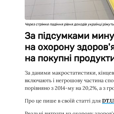
Через стрімке падіння рівня доходів українці ріжуть
За підсумками мину
на охорону здоров'я
на покупні продукти
За даними макростатистики, кінцев
включають і негрошову частина спо
порівняно з 2014-му на 20,2%, а з г
Про це пише в своїй статті для
DT.U
Реальні витрати на охорону здоров'