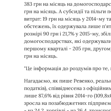
383 грн на місяць на домогосподарств
грн на місяць. А субсидії та пільг
витрат: 19 грн на місяць у 2014-му т
обстежень, їх одержувала лише п'ят
розмірі 90 грн і 21,7% у 2015-му, зб
домогосподарствах, які одержували ц
першому кварталі - 205 грн, другому 
грн на місяць.
"Це інформація до роздумів про те, 
Нагадаємо, як пише Ревенко, реальн
податків), співвіднесена з офіційни
лише 87,6% від рівня 2014-го (109,8
зросла на позабюджетних підприємст
- на 24,2, торгівлі - на 36,4, транспо