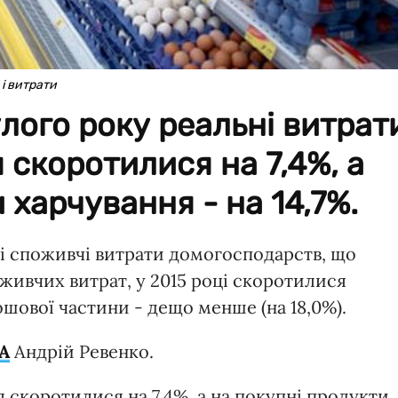
 і витрати
лого року реальні витрат
 скоротилися на 7,4%, а
 харчування - на 14,7%.
і споживчі витрати домогосподарств, що
живчих витрат, у 2015 році скоротилися
рошової частини - дещо менше (на 18,0%).
A
Андрій Ревенко.
я скоротилися на 7,4%, а на покупні продукти