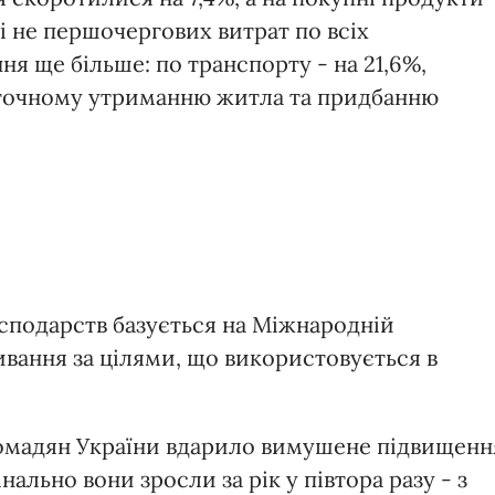
ті не першочергових витрат по всіх
я ще більше: по транспорту - на 21,6%,
 поточному утриманню житла та придбанню
сподарств базується на Міжнародній
ивання за цілями, що використовується в
омадян України вдарило вимушене підвищенн
льно вони зросли за рік у півтора разу - з