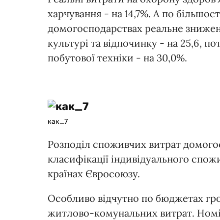
харчування - на 14,7%. А по більшос
домогосподарствах реальне зниженн
культурі та відпочинку - на 25,6,
побутової техніки - на 30,0%.
как_7
Розподіл споживчих витрат домого
класифікації індивідуального спож
країнах Євросоюзу.
Особливо відчутно по бюджетах гр
житлово-комунальних витрат. Номіна