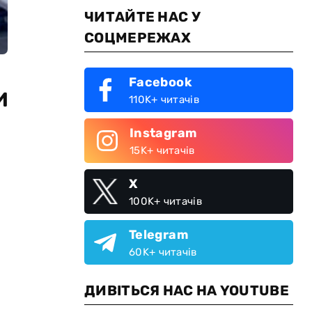
ЧИТАЙТЕ НАС У
СОЦМЕРЕЖАХ
Facebook
и
110K+ читачів
Instagram
15K+ читачів
X
100K+ читачів
Telegram
60K+ читачів
ДИВІТЬСЯ НАС НА YOUTUBE