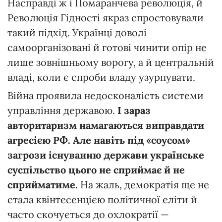
Насправді ж і Помаранчева революція, й
Революція Гідності якраз спростовували
такий підхід. Українці доволі
самоорганізовані й готові чинити опір не
лише зовнішньому ворогу, а й центральній
владі, коли є спроби владу узурпувати.
Війна проявила недосконалість системи
управління державою.
І
зараз
авторитаризм
намагаються
виправдати
агресією
РФ.
Але
навіть
під
«
соусом»
загрози
існуванню
держави
українське
суспільство
цього
не
сприймає
й
не
сприйматиме.
На жаль, демократія ще не
стала квінтесенцією політичної еліти й
часто скочується до охлократії —