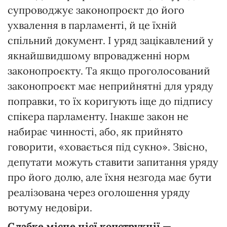
супроводжує законопроєкт до його
ухвалення в парламенті, й це їхній
спільний документ. І уряд зацікавлений у
якнайшвидшому впровадженні норм
законопроєкту. Та якщо проголосований
законопроєкт має неприйнятні для уряду
поправки, то їх коригують іще до підпису
спікера парламенту. Інакше закон не
набирає чинності, або, як прийнято
говорити, «ховається під сукно». Звісно,
депутати можуть ставити запитання уряду
про його долю, але їхня незгода має бути
реалізована через оголошення уряду
вотуму недовіри.
Слабке
місце
ціє
ї
конструкції
—