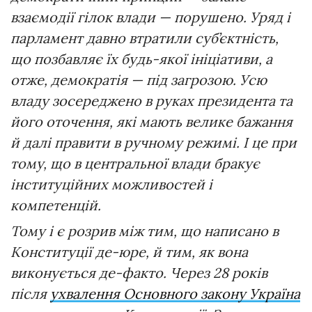
взаємодії
гілок
влади
—
порушено.
Уряд
і
парламент
давно
втратили
суб’єктність,
що
позбавляє
їх
будь-якої
ініціативи,
а
отже,
демократія
—
під
загрозою.
Усю
владу
зосереджено
в руках
президента
та
його оточення
,
які
мають
велике
бажання
й
далі
правити
в
ручному
режимі.
І
це
при
тому,
що
в
центральної
влади
бракує
інституційних
можливостей
і
компетенцій.
Тому
і
є
розрив
між
тим,
що
написано
в
Конституції
де-юре,
й
тим,
як
вона
виконується
де-факто.
Через 28 років
після
ухвалення Основного закону Україна