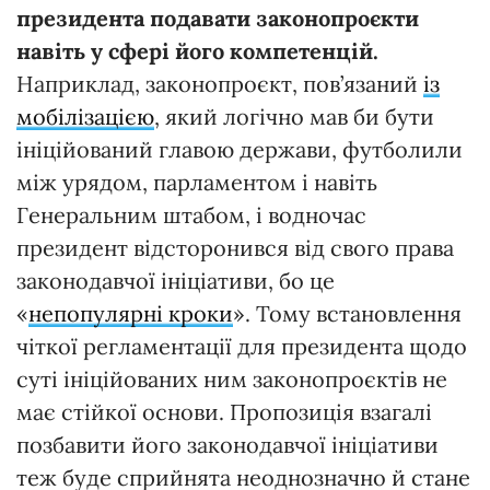
п
резидента
подавати
законопроєкти
навіть
у
сфері
його
компетенцій.
Наприклад, законопроєкт, пов’язаний
із
мобілізацією
, який логічно мав би бути
ініційований главою держави, футболили
між урядом, парламентом і навіть
Генеральним штабом, і водночас
президент відсторонився від свого права
законодавчої ініціативи, бо це
«
непопулярні кроки
». Тому встановлення
чіткої регламентації для президента щодо
суті ініційованих ним законопроєктів не
має стійкої основи. Пропозиція взагалі
позбавити його законодавчої ініціативи
теж буде сприйнята неоднозначно й стане