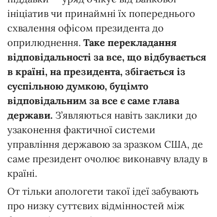
ініціатив чи принаймні їх попереднього
схвалення офісом президента до
оприлюднення.
Таке
перекладання
відповідальності
за
все,
що
відбувається
в
країні,
на
п
резидента,
збігається із
суспільною
думкою,
буцімто
відповідальним
за все є
саме
глава
держави.
З’являються навіть заклики до
узаконення фактичної системи
управління державою за зразком США, де
саме президент очолює виконавчу владу в
країні.
От тільки апологети такої ідеї забувають
про низку суттєвих відмінностей між