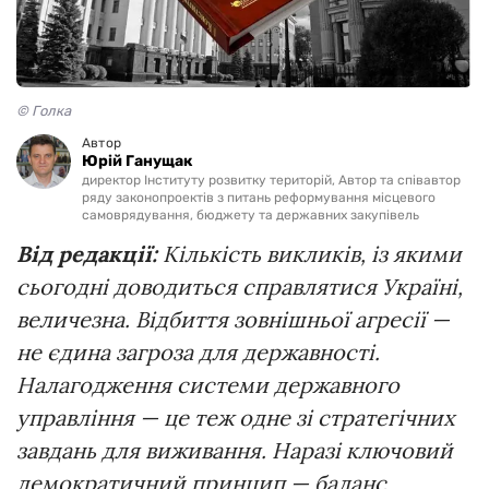
© Голка
Автор
Юрій Ганущак
директор Інституту розвитку територій, Автор та співавтор
ряду законопроектів з питань реформування місцевого
самоврядування, бюджету та державних закупівель
Від
редакції:
Кількість
викликів,
і
з
якими
сьогодні
доводиться
справлятися
Україні,
величезна.
Відбиття
зовнішньої
агресії
—
не
єдина
загроза
для
державності.
Налагодження
системи
державного
управління
—
це
теж
одне
зі
стратегічних
завдань
для
виживання.
Наразі
ключовий
демократичний
принцип
—
баланс