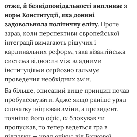
отже,
й
безвідповідальності
випливає
з
норм
Конституції,
яка
донині
задовольняла
політичну
еліту.
Проте
зараз, коли перспективи європейської
інтеграції вимагають рішучих і
кардинальних реформ, така візантійська
система відносин між владними
інституціями серйозно гальмує
проведення необхідних змін.
Ба більше, описаний вище принцип почав
пробуксовувати. Адже якщо раніше уряд
спочатку ініціював зміни, а президент,
точніше його офіс, їх блокував чи
пропускав, то тепер ведеться гра в
піддавки — уряд очікує від Банкової