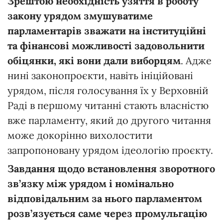
Зрештою
необхідність
у
зяття
в
роботу
закону
урядом
змушуватиме
парламентарів
зважати
на
інституційні
та
фінансові
можливості
задовольнити
обіцянки,
які вони дали
виборцям
. Адже
нині законопроєкти, навіть ініційовані
урядом, після голосування їх у Верховній
Раді в першому читанні стають власністю
вже парламенту, який до другого читання
може докорінно вихолостити
запропоновану урядом ідеологію проєкту.
Завдання
щодо
встановлення
зворотного
зв’язку
між
урядом
і
номінально
відповідальним
за
нього
парламентом
розв’язується
саме
через
промульгацію