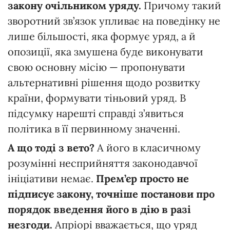
закону
очільником
уряду.
Причому такий
зворотний зв’язок упливає на поведінку не
лише більшості, яка формує уряд, а й
опозиції, яка змушена буде виконувати
свою основну місію — пропонувати
альтернативні рішення щодо розвитку
країни, формувати тіньовий уряд. В
підсумку нарешті справді з’явиться
політика в її первинному значенні.
А
що
тоді
з
вето?
А його в класичному
розумінні несприйняття законодавчої
ініціативи немає.
Прем’єр
просто
не
підписує
закону,
точніше
постанови
про
порядок
введення
його
в
дію
в разі
незгоди.
Апріорі вважається, що уряд