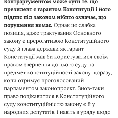
Контраргументом
може
бути
те,
що
п
резидент
є
гарантом
Конституції
і
його
підпис
під
законом
нібито
означає,
що
порушення
немає.
Однак це слабка
позиція, адже трактування Основного
закону є прерогативою Конституційного
суду й глава держави як гарант
Конституції мав би користуватися своїм
правом звернення до цього суду на
предмет конституційності закону щоразу,
коли отримує проголосований
парламентом законопроєкт. Знов-таки
право поцікавитися в Конституційного
суду конституційністю закону є й у
народних депутатів, і навіть в уряду щодо