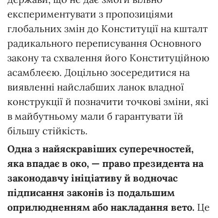
експериментувати з пропозиціями
глобальних змін до Конституції на кшталт
радикального переписування Основного
закону та схвалення його Конституційною
асамблеєю. Доцільно зосередитися на
виявленні найслабших ланок владної
конструкції й позначити точкові зміни, які
в майбутньому мали б гарантувати їй
більшу стійкість.
Одна
з
найяскравіших
суперечностей
,
яка
впадає
в
око,
—
право
п
резидента
на
законодавчу
ініціативу
й
в
одночас
підписання
законів
із
подальшим
оприлюдненням
або
накладання
вето.
Це