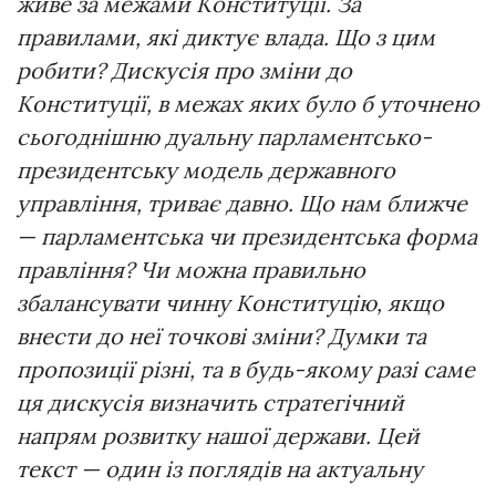
живе за межами Конституції.
За
правилами,
які
диктує
влада.
Що
з
цим
робити?
Дискусія
про
зміни
до
Конституції,
в межах
яких
було
б
уточнено
сьогоднішню
дуальну
парламентсько-
президентську
модель
державного
управління,
триває
давно.
Що
нам
ближче
—
парламентська
чи
президентська
форма
правління?
Чи
можна
правильно
збалансувати
чинну
Конституцію,
якщо
внести
до
неї
точкові
зміни?
Думки
та
пропозиції
різні,
та
в
будь-якому
разі
саме
ця
дискусія
визначить
стратегічний
напрям
розвитку
нашої
держави.
Цей
текст
—
один із поглядів
на
актуальну