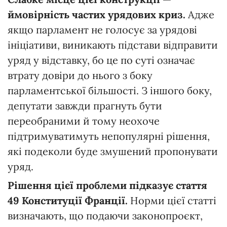
ймовірність
частих
урядових
криз.
Адже
якщо парламент не голосує за урядові
ініціативи, виникають підстави відправити
уряд у відставку, бо це по суті означає
втрату довіри до нього з боку
парламентської більшості. З іншого боку,
депутати завжди прагнуть бути
переобраними й тому неохоче
підтримуватимуть непопулярні рішення,
які подеколи буде змушений пропонувати
уряд.
Рішення
ціє
ї
проблеми
підказує
стаття
49
Конституції
Франції.
Норми цієї статті
визначають, що подаючи законопроєкт,