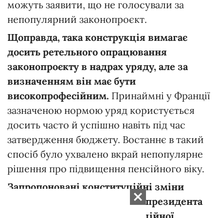
можуть заявити, що не голосували за
непопулярний законопроєкт.
Щоправда,
така
конструкція
вимагає
досить
ретельного
опрацювання
законопроєкту
в
надрах
уряду,
але
за
визначенням
він
має
бути
високопрофесійним.
Принаймні у Франції
зазначеною нормою уряд користується
досить часто й успішно навіть під час
затвердження бюджету. Востаннє в такий
спосіб було ухвалено вкрай непопулярне
рішення про підвищення пенсійного віку.
Запропоновані
конституційні
зміни
потребують
посилення
ролі
п
резидента
як
гаранта
стійкості
інституційної