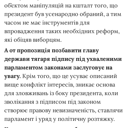
об’єктом маніпуляцій на кшталт того, що
президент був усенародно обраний, а тим
часом не має інструментів для
впровадження таких необхідних реформ,
які обіцяв виборцям.
А
от
пропозиція
позбавити
главу
держави
тягаря
підпису
під
ухваленими
парламентом
законами
заслуговує
на
увагу.
Крім того, що це усуває описаний
вище конфлікт інтересів, зникає основа
для зловживань із боку президента, коли
зволікання з підписом під законом
створює правову невизначеність, ставлячи
парламент і уряд у політичну розтяжку.