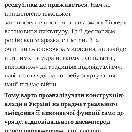
республіки
не
приживеться
. Нам не
прищеплено німецької
законослухняності, яка дала змогу Гітлеру
встановити диктатуру. Та й деспотизм
російського зразка, сплетений із
общинним способом мислення, не знайде
підтримки в українському суспільстві,
вихованому на традиціях індивідуалізму,
навіть з огляду на потребу згуртування
нації під час війни.
Тому
варто
проаналізувати
конструкцію
влади
в
Україні
на
предмет
реального
зміщення
її
виконавчої
функції
саме
до
уряду,
відповідального
насамперед
перед
парламентом,
а
не
главою