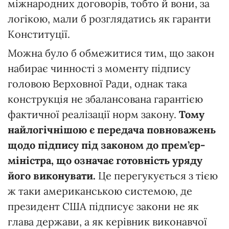
міжнародних договорів, тобто й вони, за
логікою, мали б розглядатись як гаранти
Конституції.
Можна було б обмежитися тим, що закон
набирає чинності з моменту підпису
головою Верховної Ради, однак така
конструкція не збалансована гарантією
фактичної реалізації норм закону.
Тому
найлогічнішою
є
передача
повноважень
щодо
підпису
під
законом
до
п
рем’єр-
міністра,
що
означає
готовність
уряду
його
виконувати.
Це перегукується з тією
ж таки американською системою, де
президент США підписує закони не як
глава держави, а як керівник виконавчої