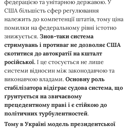
федерацією та унітарною державою. У
США більшість сфер регулювання
належить до компетенції штатів, тому ціна
помилки на федеральному рівні істотно
знижується.
Знов-таки
система
стримувань
і
противаг
не
дозволяє
США
скотитися
до
автократії
на
кшталт
російської.
І це стосується не лише
системи відносин між законодавчою та
виконавчою владами.
Основну
роль
стабілізатора
віді
грає
судова
система,
що
ґрунтується
на
звичаєвому
прецедентному
праві і є стійкою
до
політичних
турбулентностей
.
Тому
в
Україні
модель
президентської