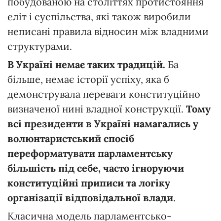
побудованою на століттях протистояння
еліт і суспільства, які також виробили
неписані правила відносин між владними
структурами.
В
Україні
немає
таких
традицій.
Ба
більше, немає історії успіху, яка б
демонструвала переваги конституційно
визначеної нині владної конструкції.
Тому
всі
президенти
в
Україні
намагались
у
волюнтаристський
спосіб
переформатувати
парламентську
більшість
під
себе,
часто
ігноруючи
конституційні
приписи
та
логіку
організації
відповідальної
влади
.
Класична модель парламентсько-