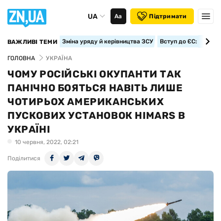
UA
Аа
Підтримати
Зміна уряду й керівництва ЗСУ
Вступ до ЄС: класте
ВАЖЛИВІ ТЕМИ
ГОЛОВНА
УКРАЇНА
ЧОМУ РОСІЙСЬКІ ОКУПАНТИ ТАК
ПАНІЧНО БОЯТЬСЯ НАВІТЬ ЛИШЕ
ЧОТИРЬОХ АМЕРИКАНСЬКИХ
ПУСКОВИХ УСТАНОВОК HIMARS В
УКРАЇНІ
10 червня, 2022, 02:21
Поділитися