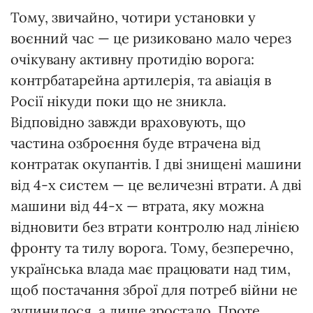
Тому, звичайно, чотири установки у
воєнний час — це ризиковано мало через
очікувану активну протидію ворога:
контрбатарейна артилерія, та авіація в
Росії нікуди поки що не зникла.
Відповідно завжди враховують, що
частина озброєння буде втрачена від
контратак окупантів. І дві знищені машини
від 4-х систем — це величезні втрати. А дві
машини від 44-х — втрата, яку можна
відновити без втрати контролю над лінією
фронту та тилу ворога. Тому, безперечно,
українська влада має працювати над тим,
щоб постачання зброї для потреб війни не
зупинилося, а лише зростало. Проте,