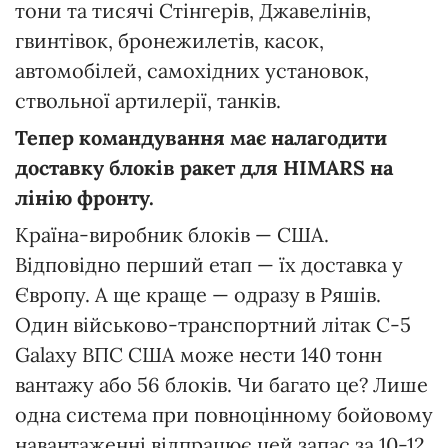
тони та тисячі Стінгерів, Джавелінів,
гвинтівок, бронежилетів, касок,
автомобілей, самохідних установок,
ствольної артилерії, танків.
Тепер командування має налагодити
доставку блоків ракет для HIMARS на
лінію фронту.
Країна-виробник блоків — США.
Відповідно перший етап — їх доставка у
Європу. А ще краще — одразу в Ряшів.
Один військово-транспортний літак C-5
Galaxy ВПС США може нести 140 тонн
вантажу або 56 блоків. Чи багато це? Лише
одна система при повноцінному бойовому
навантаженні відпрацює цей запас за 10-12