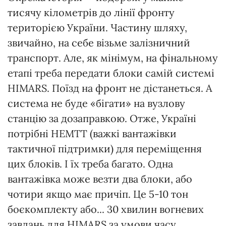
тисячу кілометрів до лінії фронту
територією України. Частину шляху,
звичайно, на себе візьме залізничний
транспорт. Але, як мінімум, на фінальному
етапі треба передати блоки самій системі
HIMARS. Поїзд на фронт не дістанеться. А
система не буде «бігати» на вузлову
станцію за дозаправкою. Отже, Україні
потрібні HEMTT (важкі вантажівки
тактичної підтримки) для переміщення
цих блоків. І їх треба багато. Одна
вантажівка може везти два блоки, або
чотири якщо має причіп. Це 5-10 тон
боєкомплекту або... 30 хвилин вогневих
завдань для HIMARS за умови часу