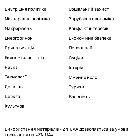
Внутрішня політика
Соціальний захист
Міжнародна політика
Зарубіжна економіка
Макрорівень
Конфлікт інтересів
Енергоринок
Економічна безпека
Приватизація
Персоналії
Економіка регіонів
Соціум
Наука
Історія
Технології
Сімейне коло
Довкілля
Туризм
Церква
Власність
Культура
Використання матеріалів «ZN.UA» дозволяється за умови
посилання на «ZN.UA».