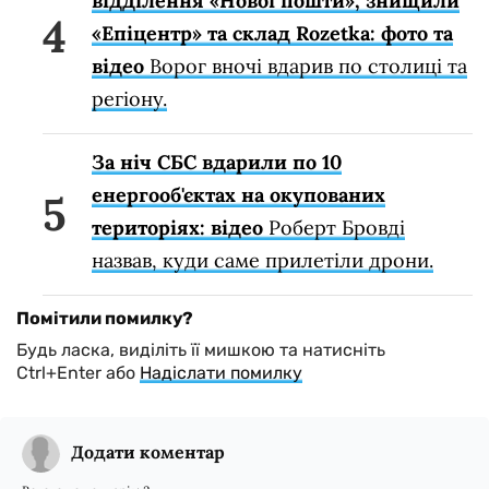
відділення «Нової пошти», знищили
«Епіцентр» та склад Rozetka: фото та
відео
Ворог вночі вдарив по столиці та
регіону.
За ніч СБС вдарили по 10
енергооб'єктах на окупованих
територіях: відео
Роберт Бровді
назвав, куди саме прилетіли дрони.
Помітили помилку?
Будь ласка, виділіть її мишкою та натисніть
Ctrl+Enter або
Надіслати помилку
Додати коментар