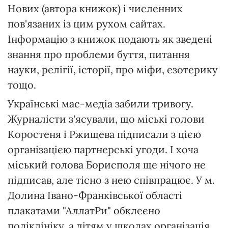
Нових (автора книжок) і численних
пов'язаних із цим рухом сайтах.
Інформацію з книжок подають як зведені
знання про проблеми буття, питання
науки, релігії, історії, про міфи, езотерику
тощо.
Українські мас-медіа забили тривогу.
Журналісти з'ясували, що міські голови
Коростеня і Ржищева підписали з цією
організацією партнерські угоди. І хоча
міський голова Борисполя ще нічого не
підписав, але тісно з нею співпрацює. У м.
Долина Івано-Франківської області
плакатами "АллатРи" обклеєно
поліклініку, а дітям у школах організація