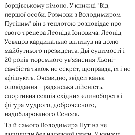
борцівському кімоно. У книжці "Від
першої особи. Розмови з Володимиром
Путіним" він з теплотою розповідає про
свого тренера Леоніда Іоновича. Леонід
Усвяцов кардинально вплинув на долю
майбутнього президента. Дві судимості і
20 років тюремного ув'язнення Льоні-
самбіста також не секрет, щоправда, їх і не
афішують. Очевидно, звідси канва
оповідання - радянська дійсність,
спортивна секція східних єдиноборств і
фігура мудрого, доброчесного,
надобдарованого Сенсея.
Та й самого Володимира Путіна не
залишили без належної уваги. У книжці