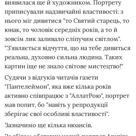
виявилася ще й художником. Портрету
приписували надзвичайні властивості: з
нього міг дивитися "то Святий старець, то
юнак, то чоловік середніх років, а то й
зовсім лик заливало сліпучим світлом".
"З'являється відчуття, що на тебе дивиться
реальна, духовно сильна людина. Таких
картин іще не знало світове мистецтво!"
Судячи з відгуків читачів газети
"Пантелеймон", яка вже кілька років
активно співпрацює з "АллатРою", портрет
мав попит, бо "навіть у репродукції
зберігає свої особливі властивості".
Зазначимо ще кілька нюансів.