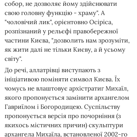
собор, не дозволяє йому здійснювати
свою головну функцію - храму". А
"чоловічий лик", орієнтовно Осіріса,
розпізнаний у рельєфі правобережної
частини Києва, "дозволить нам зрозуміти,
як жити далі не тільки Києву, а й усьому
світу".
До речі, аллатрівці виступають з
ініціативою поміняти символ Києва. Їх
чомусь не влаштовує архістратиг Михаїл,
якого пропонується замінити архангелом
Гавриїлом і Богородицею. Суспільству
пропонується версія про почорніння (з
якихось містичних причин) скульптури
архангела Михаїла, встановленої 2002-го