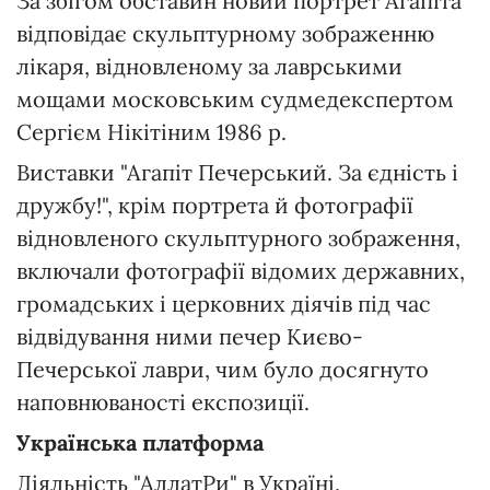
За збігом обставин новий портрет Агапіта
відповідає скульптурному зображенню
лікаря, відновленому за лаврськими
мощами московським судмедекспертом
Сергієм Нікітіним 1986 р.
Виставки "Агапіт Печерський. За єдність і
дружбу!", крім портрета й фотографії
відновленого скульптурного зображення,
включали фотографії відомих державних,
громадських і церковних діячів під час
відвідування ними печер Києво-
Печерської лаври, чим було досягнуто
наповнюваності експозиції.
Українська платформа
Діяльність "АллатРи" в Україні,