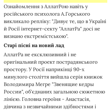
Ознайомлення з АллатРою навіть у
російського психолога А.Горського
викликало репліку: "Дивує те, що в Україні
й Росії інтернет-секту "АллатРа" досі не
визнано екстремістською".
Старі пісні на новий лад
АллатРа не ексклюзивний і не
оригінальний проект пострадянського
простору. У Росії наприкінці 90-х
минулого століття вийшла серія книжок
Володимира Мегре "Звенящие кедры
России", об'єднаних загальною сюжетною
лінією. Головна героїня - Анастасія,
дівчина з незвичайними здібностями і