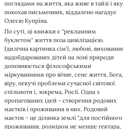
поглядами на життя, яка живе в тайзі і яку
покохав письменник, віддалено нагадує
Олесю Купріна.
По суті, ці книжки є "рекламним
буклетом" життя поза цивілізацією.
Ідилічна картинка сім'ї, любові, виховання
надобдарованих дітей на лоні природи
доповнюється філософськими
міркуваннями про вічне, сенс життя, Бога,
віру, пекучі проблеми сучасної світової
спільноти і, зокрема, Росії. Одна з
пропагованих ідей - створення родових
маєтків і проживання в них. Родовий
маєток - це ділянка землі "для постійного
проживання, розміром не менше гектара,