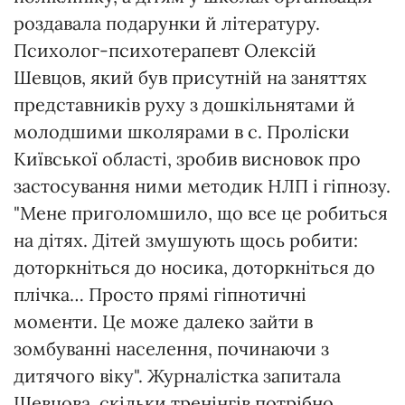
роздавала подарунки й літературу.
Психолог-психотерапевт Олексій
Шевцов, який був присутній на заняттях
представників руху з дошкільнятами й
молодшими школярами в с. Проліски
Київської області, зробив висновок про
застосування ними методик НЛП і гіпнозу.
"Мене приголомшило, що все це робиться
на дітях. Дітей змушують щось робити:
доторкніться до носика, доторкніться до
плічка… Просто прямі гіпнотичні
моменти. Це може далеко зайти в
зомбуванні населення, починаючи з
дитячого віку". Журналістка запитала
Шевцова, скільки тренінгів потрібно