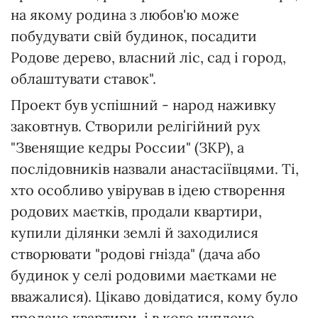
на якому родина з любов'ю може
побудувати свій будинок, посадити
Родове дерево, власний ліс, сад і город,
облаштувати ставок".
Проект був успішний - народ наживку
заковтнув. Створили релігійний рух
"Звенящие кедры России" (ЗКР), а
послідовників назвали анастасіївцями. Ті,
хто особливо увірував в ідею створення
родових маєтків, продали квартири,
купили ділянки землі й заходилися
створювати "родові гнізда" (дача або
будинок у селі родовими маєтками не
вважалися). Цікаво довідатися, кому було
продано квартири, і в кого куплено