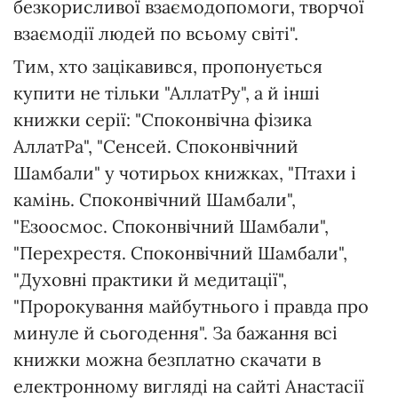
безкорисливої взаємодопомоги, творчої
взаємодії людей по всьому світі".
Тим, хто зацікавився, пропонується
купити не тільки "АллатРу", а й інші
книжки серії: "Споконвічна фізика
АллатРа", "Сенсей. Споконвічний
Шамбали" у чотирьох книжках, "Птахи і
камінь. Споконвічний Шамбали",
"Езоосмос. Споконвічний Шамбали",
"Перехрестя. Споконвічний Шамбали",
"Духовні практики й медитації",
"Пророкування майбутнього і правда про
минуле й сьогодення". За бажання всі
книжки можна безплатно скачати в
електронному вигляді на сайті Анастасії