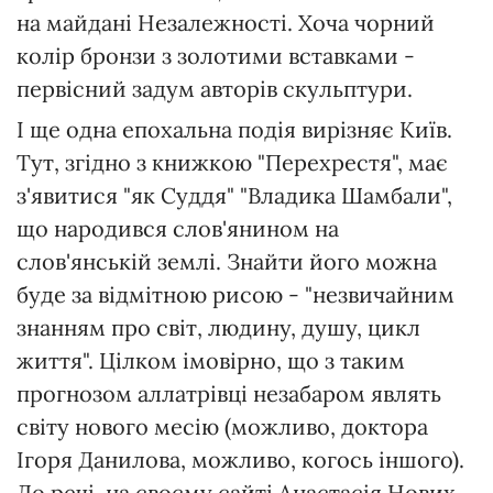
на майдані Незалежності. Хоча чорний
колір бронзи з золотими вставками -
первісний задум авторів скульптури.
І ще одна епохальна подія вирізняє Київ.
Тут, згідно з книжкою "Перехрестя", має
з'явитися "як Суддя" "Владика Шамбали",
що народився слов'янином на
слов'янській землі. Знайти його можна
буде за відмітною рисою - "незвичайним
знанням про світ, людину, душу, цикл
життя". Цілком імовірно, що з таким
прогнозом аллатрівці незабаром являть
світу нового месію (можливо, доктора
Ігоря Данилова, можливо, когось іншого).
До речі, на своєму сайті Анастасія Нових