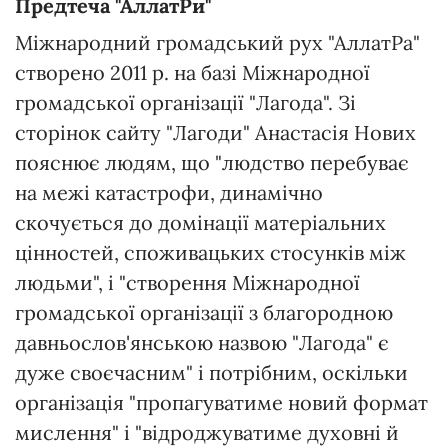
Предтеча "АллатРи"
Міжнародний громадський рух "АллатРа"
створено 2011 р. на базі Міжнародної
громадської організації "Лагода". Зі
сторінок сайту "Лагоди" Анастасія Нових
пояснює людям, що "людство перебуває
на межі катастрофи, динамічно
скочується до домінації матеріальних
цінностей, споживацьких стосунків між
людьми", і "створення Міжнародної
громадської організації з благородною
давньослов'янською назвою "Лагода" є
дуже своєчасним" і потрібним, оскільки
організація "пропагуватиме новий формат
мислення" і "відроджуватиме духовні й