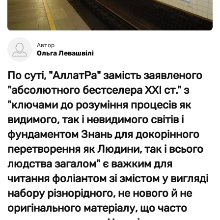
Автор
Ольга Левашвілі
По суті, "АллатРа" замість заявленого
"абсолютного бестселера XXI ст." з
"ключами до розуміння процесів як
видимого, так і невидимого світів і
фундаментом Знань для докорінного
перетворення як Людини, так і всього
людства загалом" є важким для
читання фоліантом зі змістом у вигляді
набору різнорідного, не нового й не
оригінального матеріалу, що часто