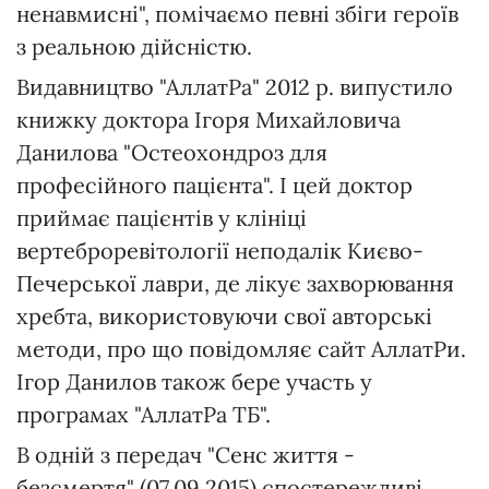
ненавмисні", помічаємо певні збіги героїв
з реальною дійсністю.
Видавництво "АллатРа" 2012 р. випустило
книжку доктора Ігоря Михайловича
Данилова "Остеохондроз для
професійного пацієнта". І цей доктор
приймає пацієнтів у клініці
вертеброревітології неподалік Києво-
Печерської лаври, де лікує захворювання
хребта, використовуючи свої авторські
методи, про що повідомляє сайт АллатРи.
Ігор Данилов також бере участь у
програмах "АллатРа ТБ".
В одній з передач "Сенс життя -
безсмертя" (07.09.2015) спостережливі