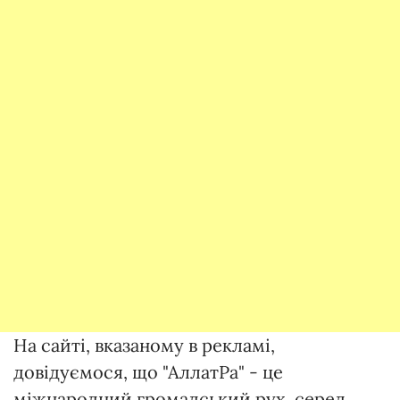
На сайті, вказаному в рекламі,
довідуємося, що "АллатРа" - це
міжнародний громадський рух, серед