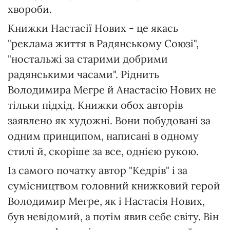
хвороби.
Книжки Настасії Нових - це якась
"реклама життя в Радянському Союзі",
"ностальжі за старими добрими
радянськими часами". Ріднить
Володимира Мегре й Анастасію Нових не
тільки підхід. Книжки обох авторів
заявлено як художні. Вони побудовані за
одним принципом, написані в одному
стилі й, скоріше за все, однією рукою.
Із самого початку автор "Кедрів" і за
сумісництвом головний книжковий герой
Володимир Мегре, як і Настасія Нових,
був невідомий, а потім явив себе світу. Він