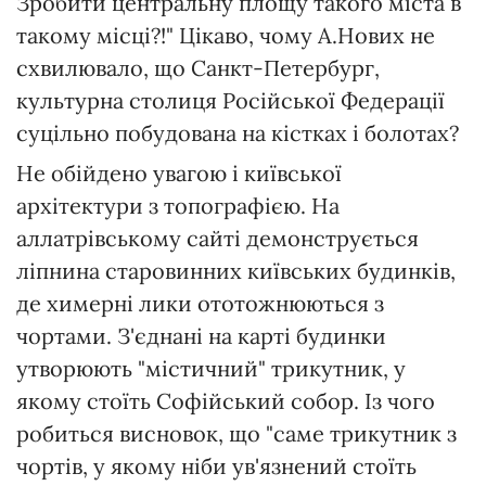
Зробити центральну площу такого міста в
такому місці?!" Цікаво, чому А.Нових не
схвилювало, що Санкт-Петербург,
культурна столиця Російської Федерації
суцільно побудована на кістках і болотах?
Не обійдено увагою і київської
архітектури з топографією. На
аллатрівському сайті демонструється
ліпнина старовинних київських будинків,
де химерні лики ототожнюються з
чортами. З'єднані на карті будинки
утворюють "містичний" трикутник, у
якому стоїть Софійський собор. Із чого
робиться висновок, що "саме трикутник з
чортів, у якому ніби ув'язнений стоїть