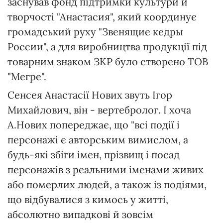
заснував фонд підтримки культури й
творчості "Анастасия", який координує
громадський руху "Звенящие кедры
России", а для виробництва продукції під
товарним знаком ЗКР було створено ТОВ
"Мегре".
Сенсея Анастасії Нових звуть Ігор
Михайлович, він - вертебролог. І хоча
А.Нових попереджає, що "всі події і
персонажі є авторським вимислом, а
будь-які збіги імен, прізвищ і посад
персонажів з реальними іменами живих
або померлих людей, а також із подіями,
що відбувалися з кимось у житті,
абсолютно випадкові й зовсім