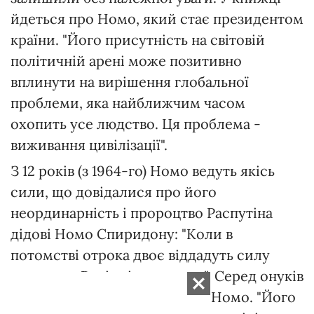
йдеться про Номо, який стає президентом
країни. "Його присутність на світовій
політичній арені може позитивно
вплинути на вирішення глобальної
проблеми, яка найближчим часом
охопить усе людство. Ця проблема -
виживання цивілізації".
З 12 років (з 1964-го) Номо ведуть якісь
сили, що довідалися про його
неординарність і пророцтво Распутіна
дідові Номо Спиридону: "Коли в
потомстві отрока двоє віддадуть силу
третьому, Росія відродиться". Серед онуків
Спиридона якраз і значиться Номо. "Його