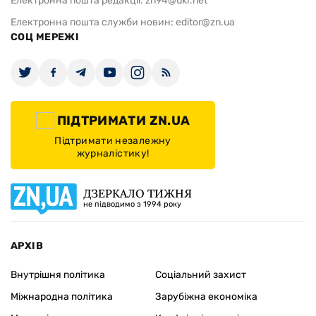
Електронна пошта редакції:
zn94@ukr.net
Електронна пошта служби новин:
editor@zn.ua
СОЦ МЕРЕЖІ
ПІДТРИМАТИ ZN.UA
Підтримати незалежну
журналістику!
ДЗЕРКАЛО ТИЖНЯ
не підводимо з 1994 року
АРХІВ
Внутрішня політика
Соціальний захист
Міжнародна політика
Зарубіжна економіка