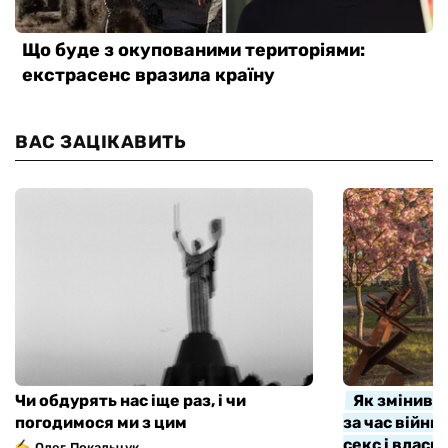
ВАС ЗАЦІКАВИТЬ
Чи обдурять нас іще раз, і чи
Як змінивс
погодимося ми з цим
за час війни
секс і власн
Олег Покальчук