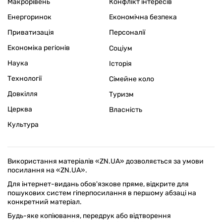
Макрорівень
Конфлікт інтересів
Енергоринок
Економічна безпека
Приватизація
Персоналії
Економіка регіонів
Соціум
Наука
Історія
Технології
Сімейне коло
Довкілля
Туризм
Церква
Власність
Культура
Використання матеріалів «ZN.UA» дозволяється за умови
посилання на «ZN.UA».
Для інтернет-видань обов'язкове пряме, відкрите для
пошукових систем гіперпосилання в першому абзаці на
конкретний матеріал.
Будь-яке копіювання, передрук або відтворення