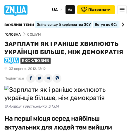
UA
Аа
Підтримати
Зміна уряду й керівництва ЗСУ
Вступ до ЄС: класте
ВАЖЛИВІ ТЕМИ
ГОЛОВНА
СОЦІУМ
ЗАРПЛАТИ ЯК І РАНІШЕ ХВИЛЮЮТЬ
УКРАЇНЦІВ БІЛЬШЕ, НІЖ ДЕМОКРАТІЯ
ЕКСКЛЮЗИВ
03 серпня, 2012, 12:19
Поділитися
© Андрій Товстиженко, DT.UA
На перші місця серед найбільш
актуальних для людей тем вийшли