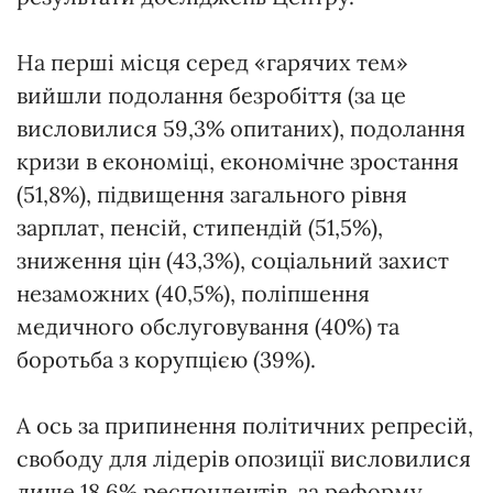
На перші місця серед «гарячих тем»
вийшли подолання безробіття (за це
висловилися 59,3% опитаних), подолання
кризи в економіці, економічне зростання
(51,8%), підвищення загального рівня
зарплат, пенсій, стипендій (51,5%),
зниження цін (43,3%), соціальний захист
незаможних (40,5%), поліпшення
медичного обслуговування (40%) та
боротьба з корупцією (39%).
А ось за припинення політичних репресій,
свободу для лідерів опозиції висловилися
лише 18,6% респондентів, за реформу