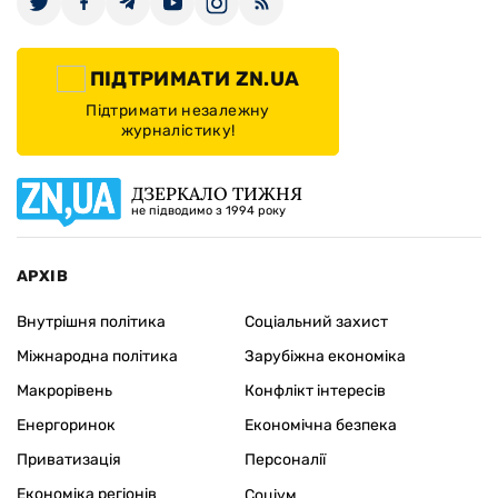
ПІДТРИМАТИ ZN.UA
Підтримати незалежну
журналістику!
ДЗЕРКАЛО ТИЖНЯ
не підводимо з 1994 року
АРХІВ
Внутрішня політика
Соціальний захист
Міжнародна політика
Зарубіжна економіка
Макрорівень
Конфлікт інтересів
Енергоринок
Економічна безпека
Приватизація
Персоналії
Економіка регіонів
Соціум