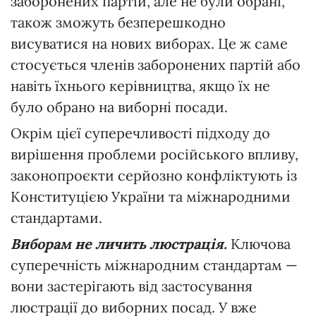
заборонених партій, але не були обрані,
також зможуть безперешкодно
висуватися на нових виборах. Це ж саме
стосується членів заборонених партій або
навіть їхнього керівництва, якщо їх не
було обрано на виборні посади.
Окрім цієї суперечливості підходу до
вирішення проблеми російського впливу,
законопроєкти серйозно конфліктують із
Конституцією України та міжнародними
стандартами.
Виборам не личить люстрація.
Ключова
суперечність міжнародним стандартам —
вони застерігають від застосування
люстрації до виборних посад. У вже