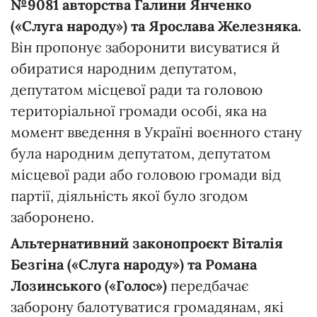
№9081 авторства Галини Янченко
(«Слуга народу») та Ярослава Железняка.
Він пропонує заборонити висуватися й
обиратися народним депутатом,
депутатом місцевої ради та головою
територіальної громади особі, яка на
момент введення в Україні воєнного стану
була народним депутатом, депутатом
місцевої ради або головою громади від
партії, діяльність якої було згодом
заборонено.
Альтернативний законопроєкт Віталія
Безгіна (
«
Слуга народу») та Романа
Лозинського («Голос»)
передбачає
заборону балотуватися громадянам, які