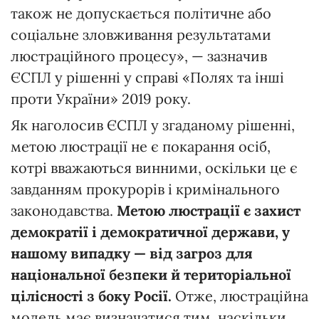
також не допускається політичне або
соціальне зловживання результатами
люстраційного процесу», — зазначив
ЄСПЛ у рішенні у справі «Полях та інші
проти України» 2019 року.
Як наголосив ЄСПЛ у згаданому рішенні,
метою люстрації не є покарання осіб,
котрі вважаються винними, оскільки це є
завданням прокурорів і кримінального
законодавства.
Метою люстрації є захист
демократії і демократичної держави, у
нашому випадку
—
від загроз для
національної безпеки й територіальної
цілісності з боку Росії.
Отже, люстраційна
модель має визначатися тим, наскільки