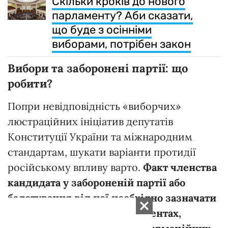
Скільки кроків до нового
парламенту? Аби сказати,
що буде з осінніми
виборами, потрібен закон
Вибори та заборонені партії: що
робити?
Попри невідповідність «виборчих»
люстраційних ініціатив депутатів
Конституції України та міжнародним
стандартам, шукати варіанти протидії
російському впливу варто.
Факт членства
кандидата у забороненій партії або
балотування від неї необхідно зазначати
в його реєстраційних документах,