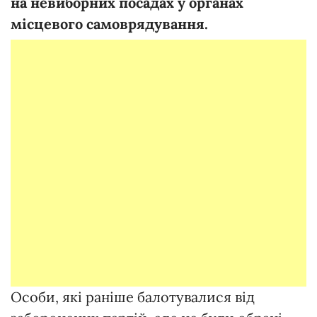
на невиборних посадах у органах
місцевого самоврядування.
Особи, які раніше балотувалися від