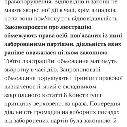
правопорушення. Відповідно й закони не
мають зворотної дії в часі, крім випадків,
коли вони пом’якшують відповідальність.
Законопроєкти про люстрацію
обмежують права осіб, пов’язаних із нині
забороненими партіями, діяльність яких
раніше вважалася цілком законною.
Тобто люстраційні обмеження матимуть
зворотну в часі дію. Запропоновані
обмеження порушують і принцип правової
визначеності, який є складником
закріпленого в статті 8 Конституції
принципу верховенства права. Попередня
діяльність громадян на виборних посадах
від заборонених партій була законною, й