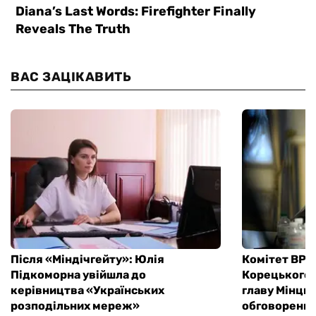
ВАС ЗАЦІКАВИТЬ
Після «Міндічгейту»: Юлія
Комітет ВР 
Підкоморна увійшла до
Корецького,
керівництва «Українських
главу Мінци
розподільних мереж»
обговоренн