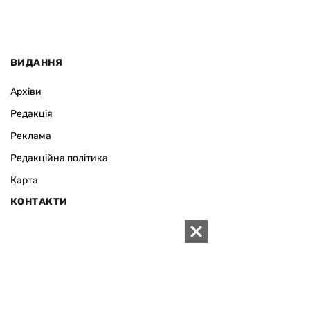
ВИДАННЯ
Архіви
Редакція
Реклама
Редакційна політика
Карта
КОНТАКТИ
01010 Київ, вул. Князів Острозьких, 19/1
Телефон рекламного відділу:
+380 44 280-09-83
Електронна пошта редакції:
zn94@ukr.net
Електронна пошта служби новин:
editor@zn.ua