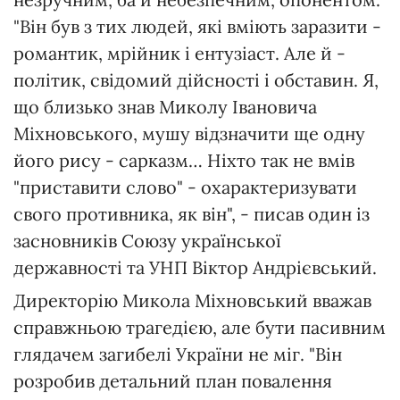
"Він був з тих людей, які вміють заразити -
романтик, мрійник і ентузіаст. Але й -
політик, свідомий дійсності і обставин. Я,
що близько знав Миколу Івановича
Міхновського, мушу відзначити ще одну
його рису - сарказм… Ніхто так не вмів
"приставити слово" - охарактеризувати
свого противника, як він", - писав один із
засновників Союзу української
державності та УНП Віктор Андрієвський.
Директорію Микола Міхновський вважав
справжньою трагедією, але бути пасивним
глядачем загибелі України не міг. "Він
розробив детальний план повалення