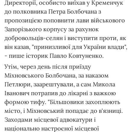
Директорії, особисто виїхав у Кременчук
до полковника Петра Болбочана з
пропозицією поповнити лави військового
Запорізького корпусу за рахунок
добровольців-селян і виступити проти, як
він казав, "принизливої для України влади",
- пише історик Павло Ковтуненко.
Утім, через день після приїзду
Міхновського Болбочана, за наказом
Петлюри, заарештували, а сам Микола
Іванович потрапив до лікарні з важкою
формою тифу. "Більшовики захоплюють
місто, і Міхновський попадає до в'язниці.
Заходами місцевої адвокатури і
національно настроєної місцевої