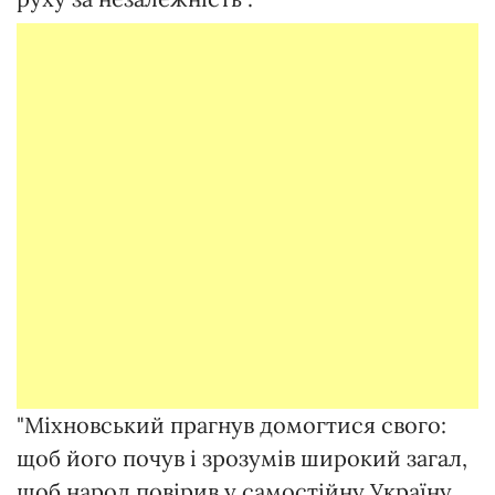
"Міхновський прагнув домогтися свого:
щоб його почув і зрозумів широкий загал,
щоб народ повірив у самостійну Україну.