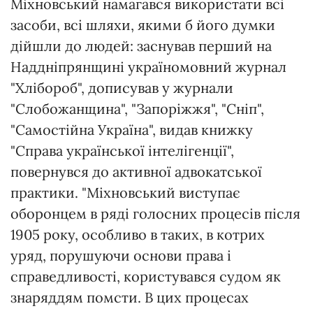
Міхновський намагався використати всі
засоби, всі шляхи, якими б його думки
дійшли до людей: заснував перший на
Наддніпрянщині україномовний журнал
"Хлібороб", дописував у журнали
"Слобожанщина", "Запоріжжя", "Сніп",
"Самостійна Україна", видав книжку
"Справа української інтелігенції",
повернувся до активної адвокатської
практики. "Міхновський виступає
оборонцем в ряді голосних процесів після
1905 року, особливо в таких, в котрих
уряд, порушуючи основи права і
справедливості, користувався судом як
знаряддям помсти. В цих процесах