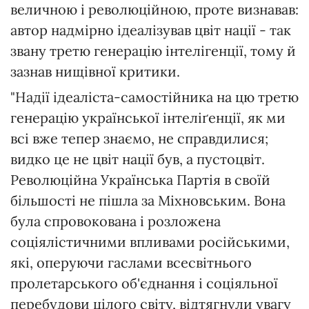
величною і революційною, проте визнавав:
автор надмірно ідеалізував цвіт нації - так
звану третю генерацію інтелігенції, тому й
зазнав нищівної критики.
"Надії ідеаліста-самостійника на цю третю
генерацію української інтеліґенції, як ми
всі вже тепер знаємо, не справдилися;
видко це не цвіт нації був, а пустоцвіт.
Революційна Українська Партія в своїй
більшості не пішла за Міхновським. Вона
була спровокована і розложена
соціялістичними впливами російськими,
які, оперуючи гаслами всесвітнього
пролетарського об'єднання і соціяльної
перебудови цілого світу, відтягнули увагу