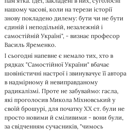
пам'ятка. Ідеї, закладені в них, суголосні
нашому часові, коли на терези історії
знову покладено дилему: бути чи не бути
єдиній і неподільній, незалежній і
самостійній Україні", - визнає професор
Василь Яременко.
І сьогодні напевне є немало тих, хто в
рядках "Самостійної України" вбачає
шовіністичні настрої і звинувачує її автора
в надмірному й невиправданому
радикалізмі. Проте не забуваймо: гасла,
які проголосив Микола Міхновський у
своїй брошурі, для початку XX ст. були не
просто новими й сміливими - вони були,
за свідченням сучасників, "чимось