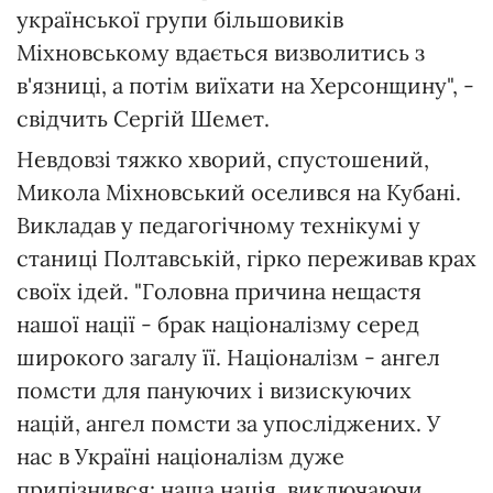
української групи більшовиків
Міхновському вдається визволитись з
в'язниці, а потім виїхати на Херсонщину", -
свідчить Сергій Шемет.
Невдовзі тяжко хворий, спустошений,
Микола Міхновський оселився на Кубані.
Викладав у педагогічному технікумі у
станиці Полтавській, гірко переживав крах
своїх ідей. "Головна причина нещастя
нашої нації - брак націоналізму серед
широкого загалу її. Націоналізм - ангел
помсти для пануючих і визискуючих
націй, ангел помсти за упосліджених. У
нас в Україні націоналізм дуже
припізнився: наша нація, виключаючи