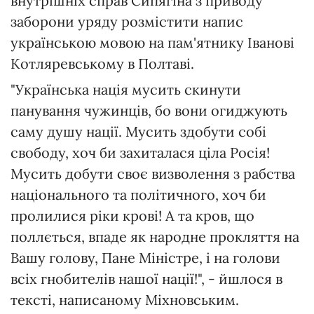
внутрішніх справ Сипягіна з приводу
заборони уряду розмістити напис
українською мовою на пам'ятнику Іванові
Котляревському в Полтаві.
"Українська нація мусить скинути
панування чужинців, бо вони огиджують
саму душу нації. Мусить здобути собі
свободу, хоч би захиталася ціла Росія!
Мусить добути своє визволення з рабства
національного та політичного, хоч би
пролилися ріки крові! А та кров, що
поллється, впаде як народне прокляття на
Вашу голову, Пане Міністре, і на голови
всіх гнобителів нашої нації!", - йшлося в
тексті, написаному Міхновським.