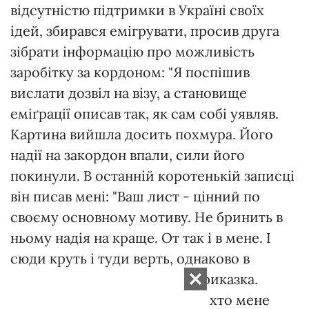
відсутністю підтримки в Україні своїх
ідей, збирався емігрувати, просив друга
зібрати інформацію про можливість
заробітку за кордоном: "Я поспішив
вислати дозвіл на візу, а становище
еміґрації описав так, як сам собі уявляв.
Картина вийшла досить похмура. Його
надії на закордон впали, сили його
покинули. В останній коротенькій записці
він писав мені: "Ваш лист - цінний по
своєму основному мотиву. Не бринить в
ньому надія на краще. От так і в мене. І
сюди круть і туди верть, однаково в
черепочку смерть, як каже приказка.
Перекажіть моє вітання усім, хто мене