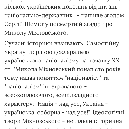
кількох українських поколінь від питань
національно-державних", - напише згодом
Сергій Шемет у посмертній згадці про
Миколу Міхновського.
Сучасні історики називають "Самостійну
Україну" першою декларацією
українського націоналізму на початку XX
ст. "Микола Міхновський понад сто років
тому надав поняттям "націоналіст" та
"націоналізм" інтегрованого -
всеохоплюючого, всепідвладного
характеру: "Нація - над усе, Україна -
українська, соборна - над усе!". Ідеологічні
твори Міхновського - не тільки історична