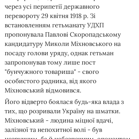
через усі перипетії державного
перевороту 29 квітня 1918 р. Зі
встановленням гетьманату УДХП
пропонувала Павлові Скоропадському
кандидатуру Миколи Міхновського на
посаду голови уряду, однак гетьман
запропонував тому лише пост
"бунчужного товариша" - свого
особистого радника, від якого
Міхновський відмовився.
Його відверто боялася будь-яка влада з
тих, що розривали Україну на шматки.
Міхновський - людина міцної вдачі,
залізної та непохитної волі - був
незручним, ба й небезпечним, опонентом.