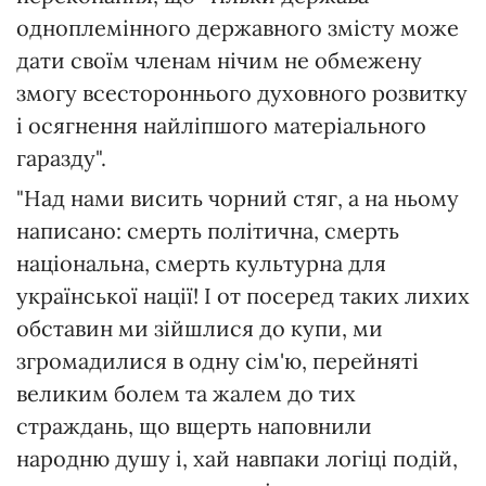
одноплемінного державного змісту може
дати своїм членам нічим не обмежену
змогу всестороннього духовного розвитку
і осягнення найліпшого матеріального
гаразду".
"Над нами висить чорний стяг, а на ньому
написано: смерть політична, смерть
національна, смерть культурна для
української нації! І от посеред таких лихих
обставин ми зійшлися до купи, ми
згромадилися в одну сім'ю, перейняті
великим болем та жалем до тих
страждань, що вщерть наповнили
народню душу і, хай навпаки логiці подій,