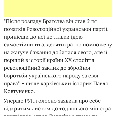
"Після розпаду Братства він став біля
початків Революційної української партії,
принісши до неї не тільки ідею
самостійництва, десятикратно помножену
на жагуче бажання добитися свого, але й
перший в історії країни XX століття
революційний заклик до збройної
боротьби українського народу за свої
права", - пише харківський історик Павло
Ковтуненко.
Уперше РУП голосно заявила про себе
відкритим листом до тодішнього міністра