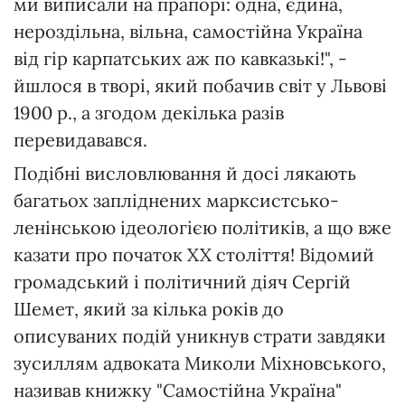
ми виписали на прапорі: одна, єдина,
нероздільна, вільна, самостійна Україна
від гір карпатських аж по кавказькі!", -
йшлося в творі, який побачив світ у Львові
1900 р., а згодом декілька разів
перевидавався.
Подібні висловлювання й досі лякають
багатьох запліднених марксистсько-
ленінською ідеологією політиків, а що вже
казати про початок XX століття! Відомий
громадський і політичний діяч Сергій
Шемет, який за кілька років до
описуваних подій уникнув страти завдяки
зусиллям адвоката Миколи Міхновського,
називав книжку "Самостійна Україна"