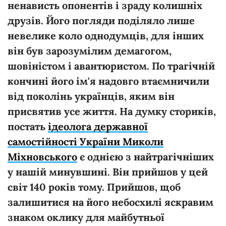
ненависть опонентів і зраду колишніх
друзів. Його погляди поділяло лише
невелике коло однодумців, для інших
він був зарозумілим демагогом,
шовіністом і авантюристом. По трагічній
кончині його ім'я надовго втаємничили
від поколінь українців, яким він
присвятив усе життя. На думку сториків,
постать
ідеолога державної
самостійності України Миколи
Міхновського
є однією з найтрагічніших
у нашій минувшині. Він прийшов у цей
світ 140 років тому. Прийшов, щоб
залишитися на його небосхилі яскравим
знаком оклику для майбутньої