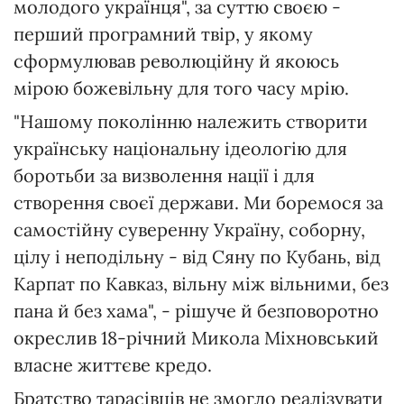
молодого українця", за суттю своєю -
перший програмний твір, у якому
сформулював революційну й якоюсь
мірою божевільну для того часу мрію.
"Нашому поколінню належить створити
українську національну ідеологію для
боротьби за визволення нації і для
створення своєї держави. Ми боремося за
самостійну суверенну Україну, соборну,
цілу і неподільну - від Сяну по Кубань, від
Карпат по Кавказ, вільну між вільними, без
пана й без хама", - рішуче й безповоротно
окреслив 18-річний Микола Міхновський
власне життєве кредо.
Братство тарасівців не змогло реалізувати