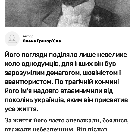
Автор
Олена Григор’Єва
Його погляди поділяло лише невелике
коло однодумців, для інших він був
зарозумілим демагогом, шовіністом і
авантюристом. По трагічній кончині
його ім'я надовго втаємничили від
поколінь українців, яким він присвятив
усе життя.
За життя його часто зневажали, боялися,
вважали небезпечним. Він пізнав