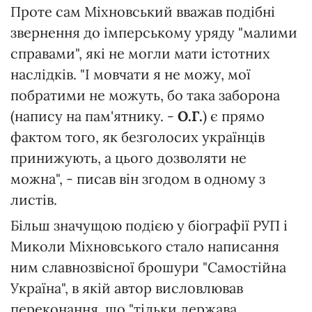
Проте сам Міхновський вважав подібні
звернення до імперському уряду "малими
справами", які не могли мати істотних
наслідків. "І мовчати я не можу, мої
побратими не можуть, бо така заборона
(напису на пам'ятнику. -
О.Г.
) є прямо
фактом того, як безголосих українців
принижують, а цього дозволяти не
можна", - писав він згодом в одному з
листів.
Більш значущою подією у біографії РУП і
Миколи Міхновського стало написання
ним славнозвісної брошури "Самостійна
Україна", в якій автор висловлював
переконання, що "тільки держава