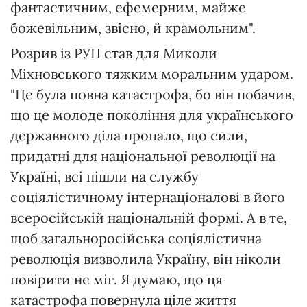
фантастичним, ефемерним, майже
божевільним, звісно, й крамольним".
Розрив із РУП став для Миколи
Міхновського тяжким моральним ударом.
"Це була повна катастрофа, бо він побачив,
що це молоде покоління для українського
державного діла пропало, що сили,
придатні для національної революції на
Україні, всі пішли на службу
соціялістичному iнтернаціоналові в його
всеросійській національній формі. А в те,
щоб загальноросійська соціялістична
революція визволила Україну, він ніколи
повірити не міг. Я думаю, що ця
катастрофа повернула ціле життя