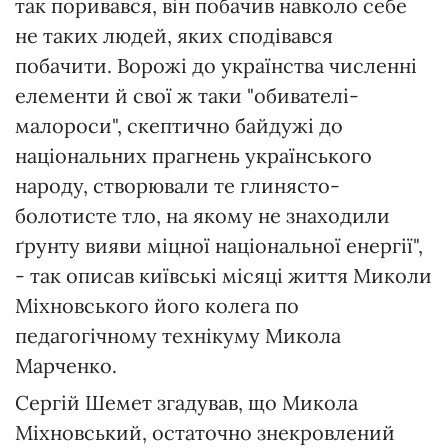
так поривався, він побачив навколо себе
не таких людей, яких сподівався
побачити. Ворожі до українства численні
елементи й свої ж таки "обивателі-
малороси", скептично байдужі до
національних прагнень українського
народу, створювали те глинясто-
болотисте тло, на якому не знаходили
ґрунту вияви міцної національної енергії",
- так описав київські місяці життя Миколи
Міхновського його колега по
педагогічному технікуму Микола
Марченко.
Сергій Шемет згадував, що Микола
Міхновський, остаточно знекровлений