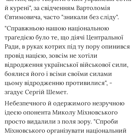
й курені", за свідченням Вартоломія
Євтимовича, часто "зникали без сліду".
"Справжньою нашою національною
траґедією було те, що діячі Центральної
Ради, в руках котрих під ту пору опинився
провід нацією, зовсім не хотіли
відродження української військової сили,
боялися його і всіми своїми силами
цьому відродженню противилися", -
згадує Сергій Шемет.
Небезпечного й одержимого незручною
ідеєю опонента Миколу Міхновського
просто видалили з поля зору. "Спроби
Міхновського організувати національний