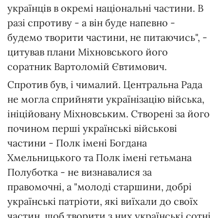
українців в окремі національні частини. В
разі спротиву - а він буде напевно -
будемо творити частини, не питаючись", -
цитував плани Міхновського його
соратник Вартоломій Євтимович.
Спротив був, і чималий. Центральна Рада
не могла сприйняти українізацію війська,
ініційовану Міхновським. Створені за його
почином перші українські військові
частини - Полк імені Богдана
Хмельницького та Полк імені гетьмана
Полуботка - не визнавалися за
правомочні, а "молоді старшини, добрі
українські патріоти, які виїхали до своїх
частин, щоб творити з них українські сотні