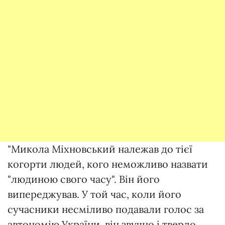
"Микола Міхновський належав до тієї
когорти людей, кого неможливо назвати
"людиною свого часу". Він його
випереджував. У той час, коли його
сучасники несміливо подавали голос за
автономію України, він звучно і твердо