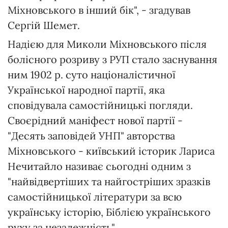
Міхновського в інший бік", - згадував
Сергій Шемет.
Надією для Миколи Міхновського після
болісного розриву з РУП стало заснування
ним 1902 р. суто націоналістичної
Української народної партії, яка
сповідувала самостійницькі погляди.
Своєрідний маніфест нової партії -
"Десять заповідей УНП" авторства
Міхновського - київський історик Лариса
Нечитайло називає сьогодні одним з
"найвідвертіших та найгостріших зразків
самостійницької літератури за всю
українську історію, Біблією українського
руху за незалежність".