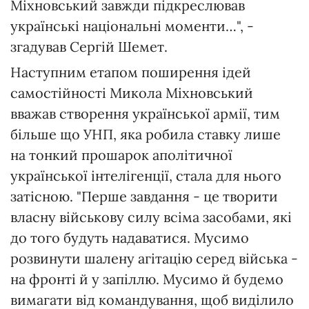
Міхновський завжди підкреслював
українські національні моменти…", -
згадував Сергій Шемет.
Наступним етапом поширення ідей
самостійності Микола Міхновський
вважав створення української армії, тим
більше що УНП, яка робила ставку лише
на тонкий прошарок аполітичної
української інтелігенції, стала для нього
затісною. "Перше завдання - це творити
власну військову силу всіма засобами, які
до того будуть надаватися. Мусимо
розвинути шалену агітацію серед війська -
на фронті й у запіллю. Мусимо й будемо
вимагати від командування, щоб виділило