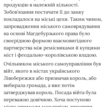
продукцію в належній кількості.
Зобов'язання постачати її до замку
покладалося на міські цехи. Таким чином,
запровадження міського самоврядування
на основі Магдебурзького права було
своєрідною формою взаємовигідного
партнерства між ремісниками й купцями
міст і феодально-королівською владою.
Очільником міського самоуправління був
війт, якого в містах українського
Лівобережжя або призначав король, або
вибирала громада, а вже потім
затверджував король. Посада війта була
переважно довічною. Хоча поступово
міста отримали можливість викупити