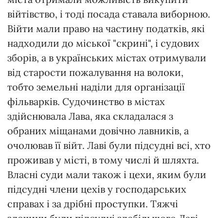
війтівство, і тоді посада ставала виборною.
Війти мали право на частину податків, які
надходили до міської "скрині", і судових
зборів, а в українських містах отримували
від старости пожалування на волоки,
тобто земельні наділи для організації
фільварків. Судочинство в містах
здійснювала Лава, яка складалася з
обраних міщанами довічно лавників, а
очолював її війт. Лаві були підсудні всі, хто
проживав у місті, в тому числі й шляхта.
Власні суди мали також і цехи, яким були
підсудні члени цехів у господарських
справах і за дрібні проступки. Тяжчі