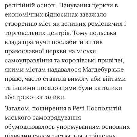
релігійній основі. Панування церкви в
економічних відносинах заважало
створенню міст як великих ремісничих і
торговельних центрів. Тому польська
влада прагнучи послабити вплив
православної церкви на міське
самоуправління та королівські привілеї,
якими містам надавалося Магдебурзьке
право, часто ставила вимогу аби війтами
та іншими посадовцями були католики
або греко-католики.
Загалом, поширення в Речі Посполитій
міського самоврядування
обумовлювалось унормуванням основних
підвалин судочинства для вирішення