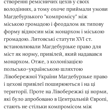
створенні ремісничих цехів у своїх
володіннях, а тому охоче приймали умови
Магдебурзького "компромісу" між
міською громадою і феодалом як типову
форму відносин між монархом і міською
громадою. Литовські статути XVI ст.
встановлювали Магдебурзьке право для
міст як норму, привілей, який надавався
монархом. Отже, з колонізацією
польсько-українською шляхтою
Лівобережної України Магдебурзьке право
і цехові привілеї поширюються і на ці
території. Проте на Лівобережжі ці норми,
які було апробовано в Центральній Європі,
стають не стільки компромісом між