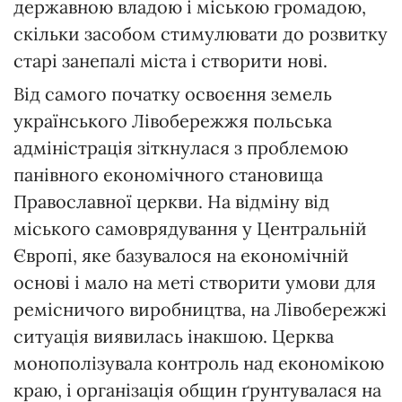
державною владою і міською громадою,
скільки засобом стимулювати до розвитку
старі занепалі міста і створити нові.
Від самого початку освоєння земель
українського Лівобережжя польська
адміністрація зіткнулася з проблемою
панівного економічного становища
Православної церкви. На відміну від
міського самоврядування у Центральній
Європі, яке базувалося на економічній
основі і мало на меті створити умови для
ремісничого виробництва, на Лівобережжі
ситуація виявилась інакшою. Церква
монополізувала контроль над економікою
краю, і організація общин ґрунтувалася на