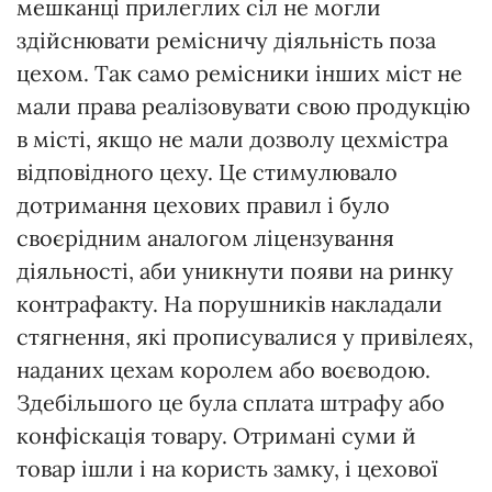
мешканці прилеглих сіл не могли
здійснювати ремісничу діяльність поза
цехом. Так само ремісники інших міст не
мали права реалізовувати свою продукцію
в місті, якщо не мали дозволу цехмістра
відповідного цеху. Це стимулювало
дотримання цехових правил і було
своєрідним аналогом ліцензування
діяльності, аби уникнути появи на ринку
контрафакту. На порушників накладали
стягнення, які прописувалися у привілеях,
наданих цехам королем або воєводою.
Здебільшого це була сплата штрафу або
конфіскація товару. Отримані суми й
товар ішли і на користь замку, і цехової