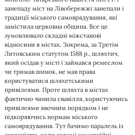
занепаду міст на Лівобережжі занепали і
традиції міського самоврядування, які
замістила церковна община. Все це
зумовлювало складні міжстанові
відносини в містах. Зокрема, за Третім
Литовським статутом 1588 р., шляхтич,
який осідав у місті і займався ремеслом
чи тримав шинок, не мав права
користуватися шляхетськими
привілеями. Проте шляхта в містах
фактично чинила свавілля, користуючись
привілеями явочним порядком і не
підкоряючись нормам міського
самоврядування. Тут бачимо паралель із
сучасністю, коли окремі комерційні