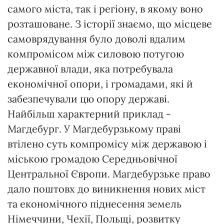
самого міста, так і регіону, в якому воно
розташоване. З історії знаємо, що місцеве
самоврядування було доволі вдалим
компромісом між силовою потугою
державної влади, яка потребувала
економічної опори, і громадами, які й
забезпечували цю опору державі.
Найбільш характерний приклад -
Магдебург. У Магдебурзькому праві
втілено суть компромісу між державою і
міською громадою Середньовічної
Центральної Європи. Магдебурзьке право
дало поштовх до виникнення нових міст
та економічного піднесення земель
Німеччини, Чехії, Польщі, розвитку