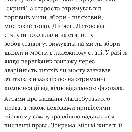
"скрині", а староста отримував від
торгівців митні збори - шляховий,
мостовий тощо. До речі, Литовські
статути покладали на старосту
зобов'язання утримувати на митні збори
шляхи й мости в належному стані. У разі ж
якщо перевізник вантажу через
аварійність шляхів чи мосту зазнавав
збитків, він мав право на отримання
компенсації від відповідального феодала.
Актами про надання Магдебурзького
права, а також цеховими привілеями
міському самоуправлінню надавалися
численні права. Зокрема, міські жителі й