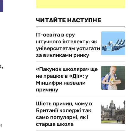
ЧИТАЙТЕ НАСТУПНЕ
IT-освіта в еру
штучного інтелекту: як
університетам устигати
за викликами ринку
и,
«Пакунок школяра» ще
не працює в «Дії»: у
Мінцифри назвали
причину
Шість причин, чому в
Британії коледжі так
само популярні, як і
старша школа
я