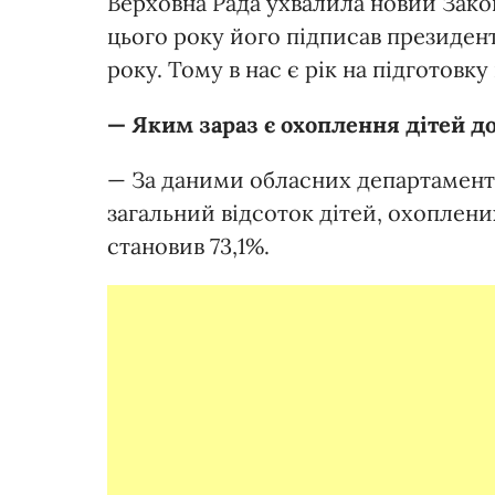
Верховна Рада ухвалила новий Закон
цього року його підписав президент
року. Тому в нас є рік на підготовку
— Яким зараз є охоплення дітей д
— За даними обласних департаментів
загальний відсоток дітей, охоплен
становив 73,1%.