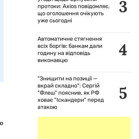
3
протоки: Axios повідомляє,
що оголошення очікують
уже сьогодні
Автоматичне стягнення
4
всіх боргів: банкам дали
годину на відповідь
виконавцю
"Знищити на позиції —
вкрай складно": Сергій
5
"Флеш" пояснив, як РФ
ховає "Іскандери" перед
атакою
о