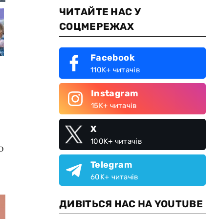
ЧИТАЙТЕ НАС У
СОЦМЕРЕЖАХ
Facebook
110K+ читачів
Instagram
15K+ читачів
X
100K+ читачів
о
Telegram
60K+ читачів
ДИВІТЬСЯ НАС НА YOUTUBE