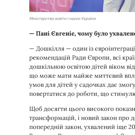
Міністерство освіти і науки України
— Пані Євгеніє, чому було ухвален
— Дошкілля — один із євроінтеграці
рекомендацій Ради Європи, всі кра
дошкільною освітою дітей віком від 
що може мати майже миттєвий впли
умов для дітей у садочках дає змог
повертатися до роботи, що стимулю
Щоб досягти цього високого показн
трансформацій, і новий закон про д
попередній закон, ухвалений іще 20