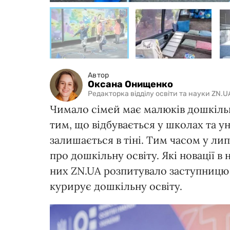
Автор
Оксана Онищенко
Редакторка відділу освіти та науки ZN.U
Чимало сімей має малюків дошкільно
тим, що відбувається у школах та у
залишається в тіні. Тим часом у ли
про дошкільну освіту. Які новації в
них ZN.UA розпитувало заступницю м
курирує дошкільну освіту.