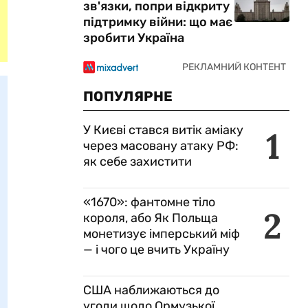
зв'язки, попри відкриту
підтримку війни: що має
зробити Україна
ПОПУЛЯРНЕ
У Києві стався витік аміаку
1
через масовану атаку РФ:
як себе захистити
«1670»: фантомне тіло
2
короля, або Як Польща
монетизує імперський міф
— і чого це вчить Україну
США наближаються до
угоди щодо Ормузької