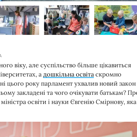
A
го віку, але суспільство більше цікавиться
ніверситетах, а
дошкільна освіта
скромно
пні цього року парламент ухвалив новий закон
 ньому закладені та чого очікувати батькам? Пр
іністра освіти і науки Євгенію Смірнову, яка