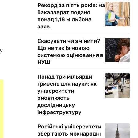
Рекорд за п'ять років: на
бакалаврат подано
понад 1,18 мільйона
заяв
Скасувати чи змінити?
Що не так із новою
у
системою оцінювання в
НУШ
Понад три мільярди
гривень для науки: як
університети
оновлюють
дослідницьку
інфраструктуру
Російські університети
зберігають міжнародні