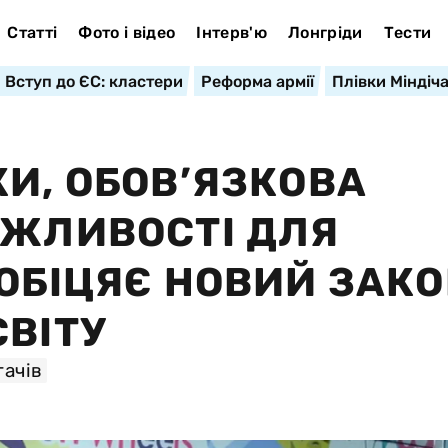
Статті
Фото і відео
Інтерв'ю
Лонгріди
Тести
Вступ до ЄС: кластери
Реформа армії
Плівки Міндіч
И, ОБОВ’ЯЗКОВА
ОЖЛИВОСТІ ДЛЯ
 ОБІЦЯЄ НОВИЙ ЗАК
СВІТУ
ачів