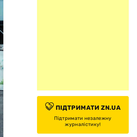
ПІДТРИМАТИ ZN.UA
Підтримати незалежну
журналістику!