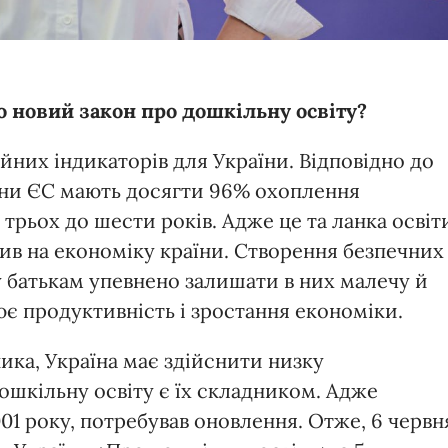
о новий закон про дошкільну освіту?
йних індикаторів для України. Відповідно до
їни ЄС мають досягти 96% охоплення
трьох до шести років. Адже це та ланка освіт
в на економіку країни. Створення безпечних
у батькам упевнено залишати в них малечу й
є продуктивність і зростання економіки.
ика, Україна має здійснити низку
ошкільну освіту є їх складником. Адже
01 року, потребував оновлення. Отже, 6 червн