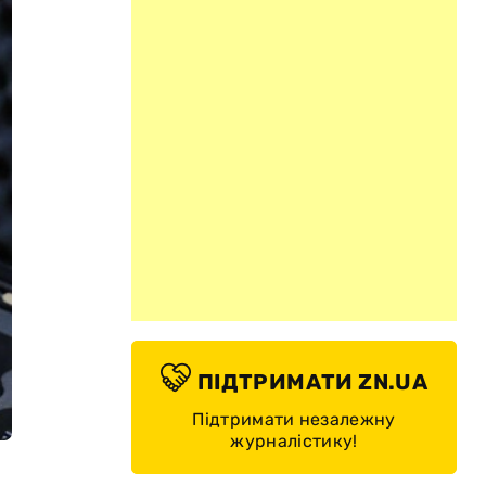
ПІДТРИМАТИ ZN.UA
Підтримати незалежну
журналістику!