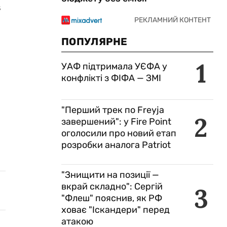
в
ПОПУЛЯРНЕ
1
УАФ підтримала УЄФА у
конфлікті з ФІФА — ЗМІ
"Перший трек по Freyja
2
завершений": у Fire Point
оголосили про новий етап
розробки аналога Patriot
"Знищити на позиції —
вкрай складно": Сергій
3
"Флеш" пояснив, як РФ
ховає "Іскандери" перед
атакою