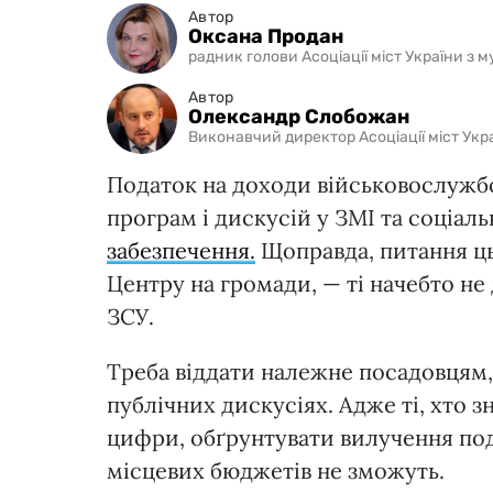
Автор
Оксана Продан
радник голови Асоціації міст України з 
Автор
Олександр Слобожан
Виконавчий директор Асоціації міст Укр
Податок на доходи військовослужб
програм і дискусій у ЗМІ та соціаль
забезпечення.
Щоправда, питання ць
Центру на громади, — ті начебто н
ЗСУ.
Треба віддати належне посадовцям, 
публічних дискусіях. Адже ті, хто 
цифри, обґрунтувати вилучення под
місцевих бюджетів не зможуть.