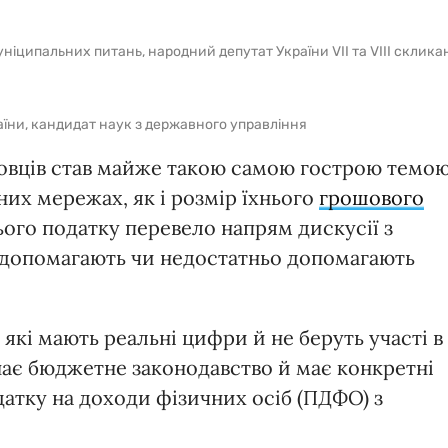
муніципальних питань, народний депутат України VII та VIII склика
аїни, кандидат наук з державного управління
овців став майже такою самою гострою темо
них мережах, як і розмір їхнього
грошового
ого податку перевело напрям дискусії з
е допомагають чи недостатньо допомагають
які мають реальні цифри й не беруть участі в
знає бюджетне законодавство й має конкретні
атку на доходи фізичних осіб (ПДФО) з