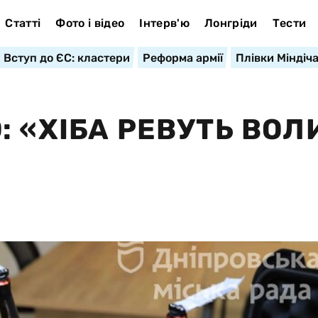
Статті
Фото і відео
Інтерв'ю
Лонгріди
Тести
Вступ до ЄС: кластери
Реформа армії
Плівки Міндіч
 «ХІБА РЕВУТЬ ВОЛ