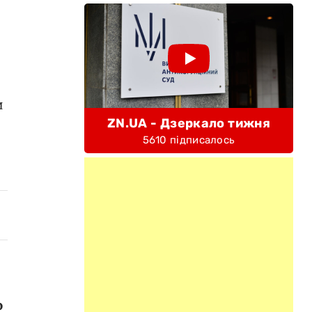
и
ZN.UA - Дзеркало тижня
5610 підписалось
о