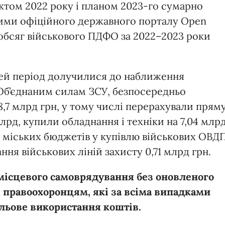
том 2022 року і планом 2023-го сумарно
аними офіційного державного порталу Open
 обсяг військового ПДФО за 2022–2023 роки
 цей період долучилися до наближення
Об’єднаним силам ЗСУ, безпосередньо
8,7 млрд грн, у тому числі перерахували прям
лрд, купили обладнання і техніки на 7,04 млрд
 міських бюджетів у купівлю військових ОВД
ння військових ліній захисту 0,71 млрд грн.
місцевого самоврядування без оновленого
ч правоохоронцям, які за всіма випадками
льове використання коштів.