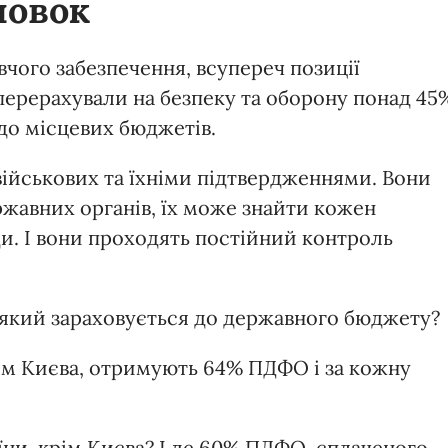
новок
вчого забезпечення, всупереч позиції
 перерахували на безпеку та оборону понад 45
до місцевих бюджетів.
 військових та їхніми підтвердженнями. Вони
жавних органів, їх може знайти кожен
и. І вони проходять постійний контроль
 який зараховується до державного бюджету?
рім Києва, отримують 64% ПДФО і за кожну
їни, крім Києва? І де 60% ПДФО, сплаченого