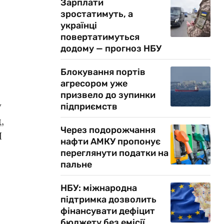
Зарплати
зростатимуть, а
українці
повертатимуться
додому — прогноз НБУ
Блокування портів
агресором уже
призвело до зупинки
у
підприємств
,
Через подорожчання
П
нафти АМКУ пропонує
переглянути податки на
пальне
НБУ: міжнародна
підтримка дозволить
фінансувати дефіцит
бюджету без емісії