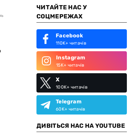
ЧИТАЙТЕ НАС У
СОЦМЕРЕЖАХ
нь
Facebook
110K+ читачів
ю
Instagram
15K+ читачів
X
100K+ читачів
Telegram
60K+ читачів
ДИВІТЬСЯ НАС НА YOUTUBE