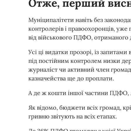
Отже, перший вис
Муніципалітети навіть без законода
контролерів і правоохоронців, уже
від військового ПДФО, отриманого 
Усі ці видатки прозорі, із запитами
під постійним контролем низки дер
журналіст чи активний член громад
казначейства ще до проплати.
А де ж кошти іншої частини ПДФО,
Як відомо, бюджети всіх громад, к
гривню звітують на всіх етапах.
Де 36% ПДФО громадян з усієї Укра