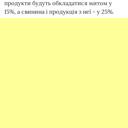
продукти будуть обкладатися митом у
15%, а свинина і продукція з неї - у 25%.