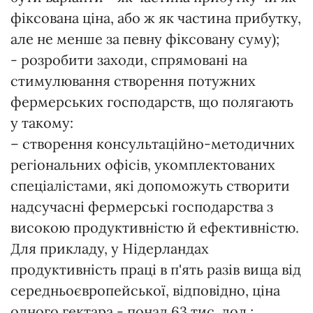
фіксована ціна, або ж як частина прибутку,
але не менше за певну фіксовану суму);
- розробити заходи, спрямовані на
стимулювання створення потужних
фермерських господарств, що полягають
у такому:
– створення консультаційно-методичних
регіональних офісів, укомплектованих
спеціалістами, які допоможуть створити
надсучасні фермерські господарства з
високою продуктивністю й ефективністю.
Для прикладу, у Нідерландах
продуктивність праці в п'ять разів вища від
середньоєвропейської, відповідно, ціна
одного гектара - понад 63 тис. дол.;