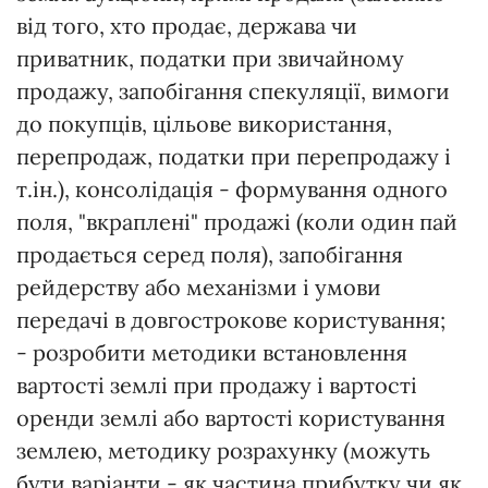
від того, хто продає, держава чи
приватник, податки при звичайному
продажу, запобігання спекуляції, вимоги
до покупців, цільове використання,
перепродаж, податки при перепродажу і
т.ін.), консолідація - формування одного
поля, "вкраплені" продажі (коли один пай
продається серед поля), запобігання
рейдерству або механізми і умови
передачі в довгострокове користування;
- розробити методики встановлення
вартості землі при продажу і вартості
оренди землі або вартості користування
землею, методику розрахунку (можуть
бути варіанти - як частина прибутку чи як