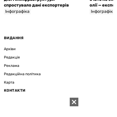
спростувало дані експортерів
олії — експе
Інфографіка
Інфографіка
ВИДАННЯ
Архіви
Редакція
Реклама
Редакційна політика
Карта
КОНТАКТИ
01010 Київ, вул. Князів Острозьких, 19/1
Телефон рекламного відділу:
+380 44 280-09-83