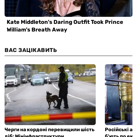
ВАС ЗАЦІКАВИТЬ
Черги на кордоні перевищили шість
Російські ат
діб: Мінінфраструктури
б'ють по ек