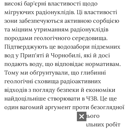
високі бар'єрні властивості щодо
мігруючих радіонуклідів. Ці властивості
зони забезпечуються активною сорбцією
та міцним утриманням радіонуклідів
породами геологічного середовища.
Підтверджують це водозабори підземних
вод у Прип'яті й Чорнобилі, які й досі
подають воду, що відповідає нормативам.
Тому ми обґрунтували, що глибинні
геологічні сховища радіоактивних
відходів з погляду безпеки й економіки
найдоцільніше створювати в ЧЗВ. Це ще
один вагомий аргумент проти безоглядної
зміни меж зони без попереднього
проведення геологорозвідувальних робіт