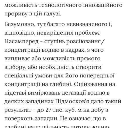
можливість технологічного інноваційного
прориву в цій галузі.
Безумовно, тут багато невизначеного і,
відповідно, невирішених проблем.
Насамперед - ступінь розсіювання/
концентрації водню в надрах, з чого
випливає або можливість прямого
відбору, або необхідність створити
спеціальні умови для його попередньої
концентрації на глибині. Оцінювання на
підставі вимірювань дегазації водню в
деяких западинах Підмосков'я дало такий
результат - до 27 тис. куб. м на добу з
поверхонь западин. Це означає, що в
глибині надр щільність потоку водню