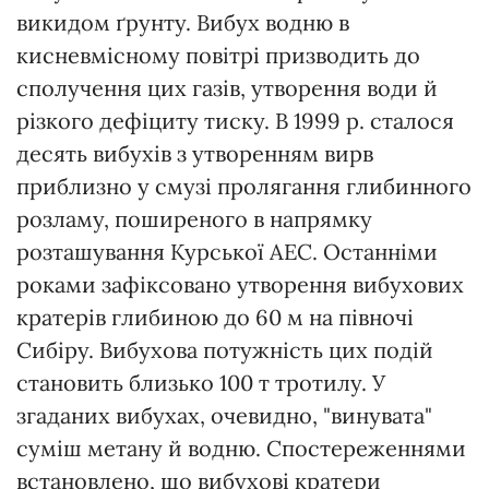
викидом ґрунту. Вибух водню в
кисневмісному повітрі призводить до
сполучення цих газів, утворення води й
різкого дефіциту тиску. В 1999 р. сталося
десять вибухів з утворенням вирв
приблизно у смузі пролягання глибинного
розламу, поширеного в напрямку
розташування Курської АЕС. Останніми
роками зафіксовано утворення вибухових
кратерів глибиною до 60 м на півночі
Сибіру. Вибухова потужність цих подій
становить близько 100 т тротилу. У
згаданих вибухах, очевидно, "винувата"
суміш метану й водню. Спостереженнями
встановлено, що вибухові кратери