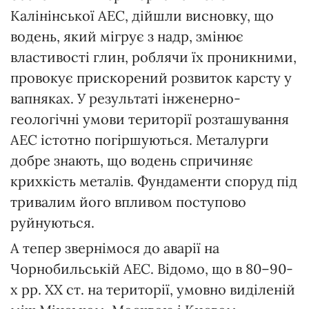
Калінінської АЕС, дійшли висновку, що
водень, який мігрує з надр, змінює
властивості глин, роблячи їх проникними,
провокує прискорений розвиток карсту у
вапняках. У результаті інженерно-
геологічні умови території розташування
АЕС істотно погіршуються. Металурги
добре знають, що водень спричиняє
крихкість металів. Фундаменти споруд під
тривалим його впливом поступово
руйнуються.
А тепер звернімося до аварії на
Чорнобильській АЕС. Відомо, що в 80–90-
х рр. ХХ ст. на території, умовно виділеній