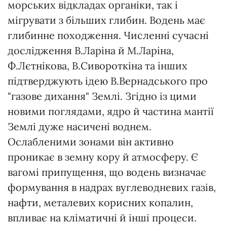
морських відкладах органіки, так і
мігрувати з більших глибин. Водень має
глибинне походження. Численні сучасні
дослідження В.Ларіна й М.Ларіна,
Ф.Лєтнікова, В.Сивороткіна та інших
підтверджують ідею В.Вернадського про
"газове дихання" Землі. Згідно із цими
новими поглядами, ядро й частина мантії
Землі дуже насичені воднем.
Ослабленими зонами він активно
проникає в земну кору й атмосферу. Є
вагомі припущення, що водень визначає
формування в надрах вуглеводневих газів,
нафти, металевих корисних копалин,
впливає на кліматичні й інші процеси.