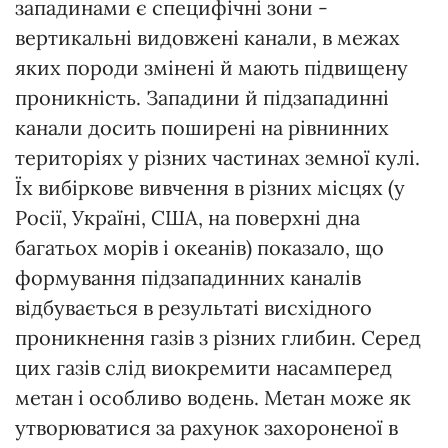
западинами є специфічні зони -
вертикальні видовжені канали, в межах
яких породи змінені й мають підвищену
проникність. Западини й підзападинні
канали досить поширені на рівнинних
територіях у різних частинах земної кулі.
Їх вибіркове вивчення в різних місцях (у
Росії, Україні, США, на поверхні дна
багатьох морів і океанів) показало, що
формування підзападинних каналів
відбувається в результаті висхідного
проникнення газів з різних глибин. Серед
цих газів слід виокремити насамперед
метан і особливо водень. Метан може як
утворюватися за рахунок захороненої в