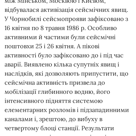
між Мінськом, Москвою і Києвом,
відбувалася активізація сейсмічних явищ.
У Чорнобилі сейсмопрояви зафіксовано з
16 квітня по 8 травня 1986 р. Особливо
активними й частими були сейсмічні
поштовхи 25 і 26 квітня. А пікові
активності було зафіксовано до і під час
аварії. Виявлено кілька супутніх явищ і
наслідків, які дозволяють припустити, що
сейсмічна активність призвела до
мобілізації глибинного водню, його
інтенсивного підняття системою
елементарних розломів і підзападинними
каналами і, зрештою, до вибуху в
четвертому блоці станції. Результати