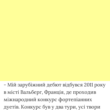
- Мій зарубіжний дебют відбувся 2011 року
в місті Вальберг, Франція, де проходив
міжнародний конкурс фортепіанних
дуетів. Конкурс був у два тури, усі твори