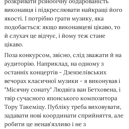
розкривати різнобічну обдарованість
виконавця і підкреслювати найкращі його
якості. І потрібно грати музику, яка
подобається: якщо виконавцеві цікаво, то
й слухач це відчує, і йому теж стане
цікаво.
Поза конкурсом, звісно, слід зважати й на
аудиторію. Наприклад, на одному з
останніх концертів - Дзензелівських
вечорах класичної музики - я виконував і
"Місячну сонату" Людвіга ван Бетховена, і
твір сучасного японського композитора
Тору Такеміцу. Публіку треба виховувати,
задавати нові координати сприйняття, але
робити це ненав'язливо і не з