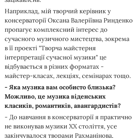
Наприклад, мій творчий керівник у
консерваторії Оксана Валеріївна Ринденко
пропагує комплексний інтерес до
сучасного музичного мистецтва, зокрема
в її проекті "Творча майстерня
інтерпретації сучасної музики" це
відбувається в різних форматах -
майстер-класах, лекціях, семінарах тощо.
- Яка музика вам особисто близька?
Можливо, це музика віденських
класиків, романтиків, авангардистів?
- До навчання в консерваторії я практично
не виконував музики ХХ століття, усе
закінчувалося творами Рахманінова,