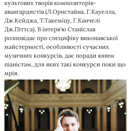
культових творів композиторів-
авангардистів (Л.Орнстайна, Г.Кауелла,
Дж.Кейджа, Т.Такеміцу, Г.Канчелі
Дж.Піттса). В інтерв'ю Станіслав
розповідає про специфіку виконавської
майстерності, особливості сучасних
музичних конкурсів, дає поради юним
піаністам, для яких такі конкурси поки що
мрія.