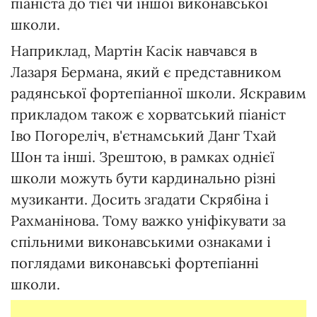
піаніста до тієї чи іншої виконавської
школи.
Наприклад, Мартін Касік навчався в
Лазаря Бермана, який є представником
радянської фортепіанної школи. Яскравим
прикладом також є хорватський піаніст
Іво Погореліч, в'єтнамський Данг Тхай
Шон та інші. Зрештою, в рамках однієї
школи можуть бути кардинально різні
музиканти. Досить згадати Скрябіна і
Рахманінова. Тому важко уніфікувати за
спільними виконавськими ознаками і
поглядами виконавські фортепіанні
школи.