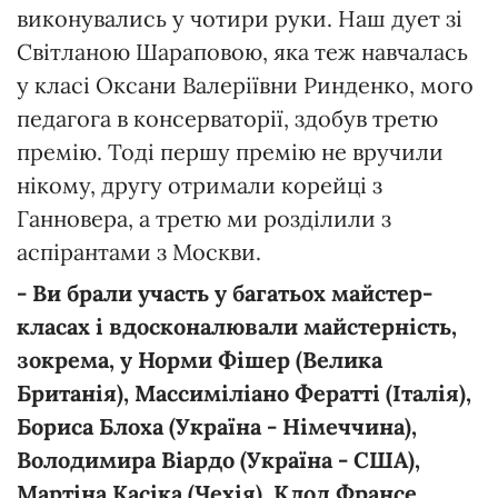
виконувались у чотири руки. Наш дует зі
Світланою Шараповою, яка теж навчалась
у класі Оксани Валеріївни Ринденко, мого
педагога в консерваторії, здобув третю
премію. Тоді першу премію не вручили
нікому, другу отримали корейці з
Ганновера, а третю ми розділили з
аспірантами з Москви.
- Ви брали участь у багатьох майстер-
класах і вдосконалювали майстерність,
зокрема, у Норми Фішер (Велика
Британія), Массиміліано Фератті (Італія),
Бориса Блоха (Україна - Німеччина),
Володимира Віардо (Україна - США),
Мартіна Касіка (Чехія), Клод Франсе