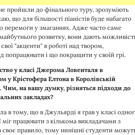
 не пройшли до фінального туру, зрозуміють
жаю, що для більшості піаністів буде набагато
до перемоги у змаганнях. Адже часто саме
 майбутнього розвитку, вони дають можливіст
вої "акценти" в роботі над твором,
д попрацювати і що покращити у своїй грі.
ство у класі Джерома Ловенталя в
м у Крістофера Елтона в Королівській
. Чим, на вашу думку, різняться підходи до
чальних закладах?
ла в тому, що в Джульярді я грав у класі одно
ї міг працювати з кількома викладачами з
 своє правило, тому нинішні студенти можут