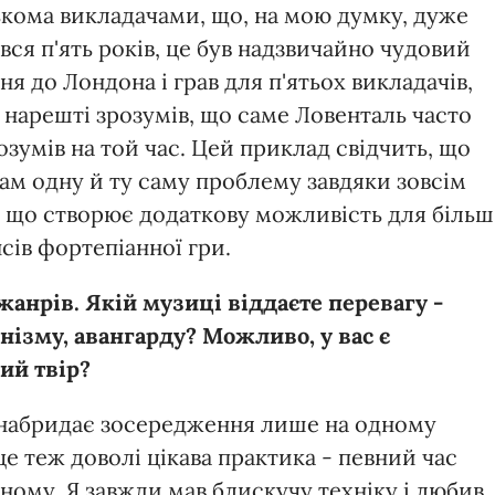
лькома викладачами, що, на мою думку, дуже
вся п'ять років, це був надзвичайно чудовий
ня до Лондона і грав для п'ятьох викладачів,
 нарешті зрозумів, що саме Ловенталь часто
розумів на той час. Цей приклад свідчить, що
ам одну й ту саму проблему завдяки зовсім
, що створює додаткову можливість для більш
сів фортепіанної гри.
 жанрів. Якій музиці віддаєте перевагу -
нізму, авангарду? Можливо, у вас є
ий твір?
і набридає зосередження лише на одному
це теж доволі цікава практика - певний час
ному. Я завжди мав блискучу техніку і любив