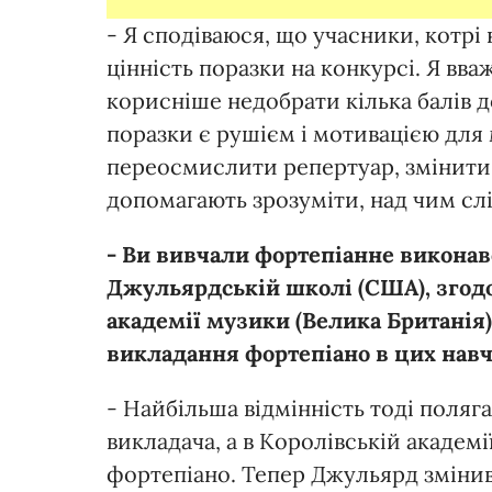
- Я сподіваюся, що учасники, котрі
цінність поразки на конкурсі. Я вва
корисніше недобрати кілька балів 
поразки є рушієм і мотивацією для
переосмислити репертуар, змінити с
допомагають зрозуміти, над чим слі
- Ви вивчали фортепіанне виконав
Джульярдській школі (США), згодо
академії музики (Велика Британія)
викладання фортепіано в цих нав
- Найбільша відмінність тоді поляга
викладача, а в Королівській академі
фортепіано. Тепер Джульярд змінив