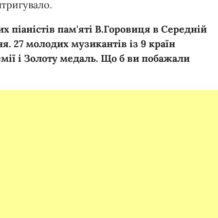
нтригувало.
 піаністів пам'яті В.Горовиця в Середній
я. 27 молодих музикантів із 9 країн
емії і Золоту медаль. Що б ви побажали