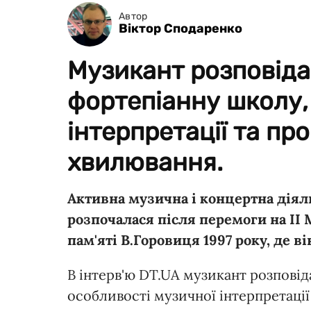
Автор
Віктор Сподаренко
Музикант розповіда
фортепіанну школу,
інтерпретації та пр
хвилювання.
Активна музична і концертна діяль
розпочалася після перемоги на ІІ
пам'яті В.Горовиця 1997 року, де в
В інтерв'ю DT.UA музикант розпові
особливості музичної інтерпретаці