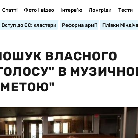
Статті
Фото і відео
Інтерв'ю
Лонгріди
Тести
Вступ до ЄС: кластери
Реформа армії
Плівки Міндіч
"ПОШУК ВЛАСНОГО
ГОЛОСУ" В МУЗИЧНО
 МЕТОЮ"