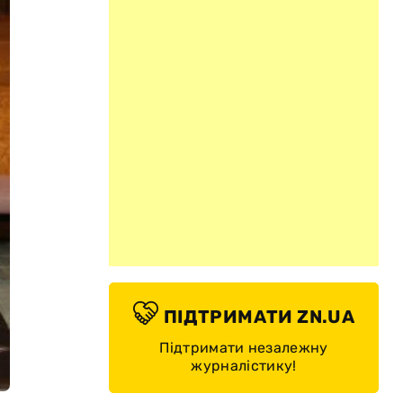
ПІДТРИМАТИ ZN.UA
Підтримати незалежну
журналістику!