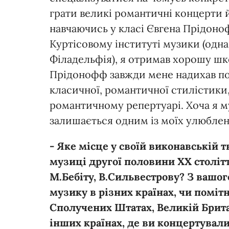
грати великі романтичні концерти й
навчаючись у класі Євгена Прідоно
Куртісовому інституті музики (одн
Філадельфія), я отримав хорошу шк
Прідонофф завжди мене надихав поє
класичної, романтичної стилістики,
романтичному репертуарі. Хоча я м
залишається одним із моїх улюблен
- Яке місце у своїй виконавській т
музиці другої половини ХХ столітт
М.Бебіту, В.Сильвестрову? З вашо
музику в різних країнах, чи поміт
Сполучених Штатах, Великій Британ
інших країнах, де ви концертувал