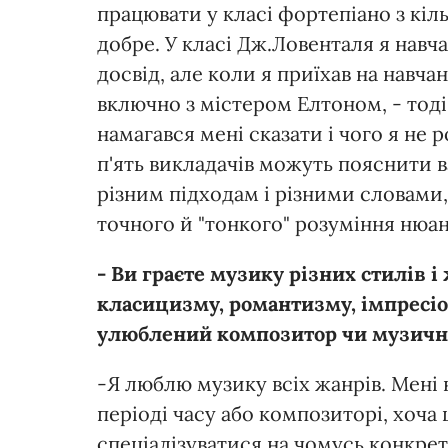
працювати у класі фортепіано з кі
добре. У класі Дж.Ловенталя я навча
досвід, але коли я приїхав на навчан
включно з містером Елтоном, - тоді
намагався мені сказати і чого я не 
п'ять викладачів можуть пояснити в
різним підходам і різними словами
точного й "тонкого" розуміння нюан
- Ви граєте музику різних стилів і
класицизму, романтизму, імпресіо
улюблений композитор чи музичн
-Я люблю музику всіх жанрів. Мен
періоді часу або композиторі, хоча 
спеціалізуватися на чомусь конкрет