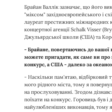
Брайан Валлік зазначає, що його в
"міксом" західноєвропейського і сх
лауреат престижних міжнародних ко
концертної агенції Schalk Visser (B
Джульярдської школи (США) та Корол
- Брайане, повертаючись до вашої 
можете пригадати, як саме ви про н
конкурс, а США - далеко за океано
- Наскільки пам'ятаю, відбірковий 
мого рідного міста, тому я повернувс
на прослуховуванні. Згодом дізнавс
поїхати на конкурс. Горовиць був і 
найулюбленіших виконавців, тому я 