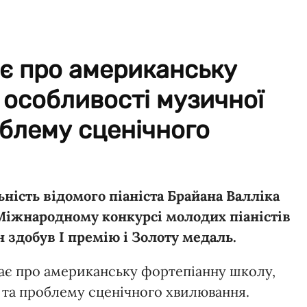
є про американську
 особливості музичної
облему сценічного
ність відомого піаніста Брайана Валліка
 Міжнародному конкурсі молодих піаністів
ін здобув І премію і Золоту медаль.
дає про американську фортепіанну школу,
ї та проблему сценічного хвилювання.