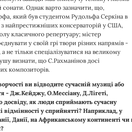
 сонати. Однак варто зазначити, що,
ффа, який був студентом Рудольфа Серкіна в
а з найпрестижніших консерваторій у США,
олу класичного репертуару; містер
днувати у своїй грі твори різних напрямів -
 а не тільки спеціалізуватися на великому
ушу визнати, що С.Рахманінов досі
их композиторів.
ворчості ви відводите сучасній музиці або
я - Дж.Кейджу, О.Мессіану, Д.Лігеті,
го досвіду, як люди сприймають сучасну
ні відмінності у сприйнятті? Наприклад, у
ії, Данії, на Африканському континенті чи 
и?