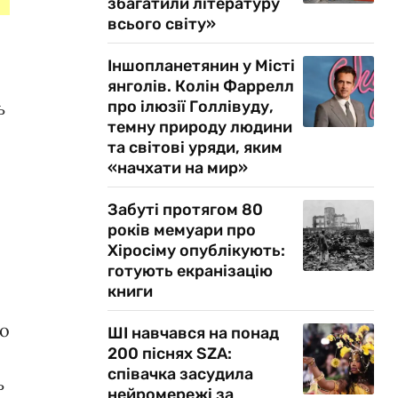
збагатили літературу
всього світу»
Іншопланетянин у Місті
янголів. Колін Фаррелл
ь
про ілюзії Голлівуду,
темну природу людини
та світові уряди, яким
«начхати на мир»
Забуті протягом 80
років мемуари про
Хіросіму опублікують:
готують екранізацію
книги
го
ШІ навчався на понад
200 піснях SZA:
співачка засудила
ь
нейромережі за