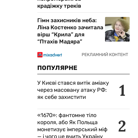
крадіжку треків
Гімн захисників неба:
Ліна Костенко зачитала
вірш “Крила” для
“Птахів Мадяра”
ПОПУЛЯРНЕ
У Києві стався витік аміаку
1
через масовану атаку РФ:
як себе захистити
«1670»: фантомне тіло
2
короля, або Як Польща
монетизує імперський міф
— і чого це вчить Україну