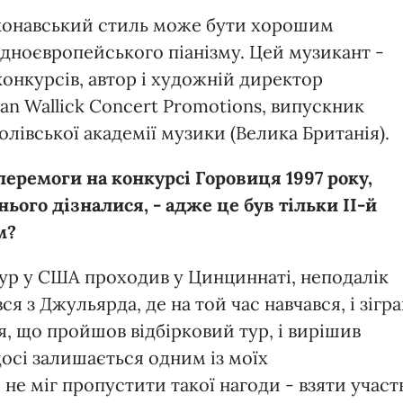
иконавський стиль може бути хорошим
ідноєвропейського піанізму. Цей музикант -
нкурсів, автор і художній директор
ryan Wallick Concert Promotions, випускник
івської академії музики (Велика Британія).
перемоги на конкурсі Горовиця 1997 року,
ього дізналися, - адже це був тільки ІІ-й
м?
тур у США проходив у Цинциннаті, неподалік
я з Джульярда, де на той час навчався, і зігра
я, що пройшов відбірковий тур, і вирішив
досі залишається одним із моїх
не міг пропустити такої нагоди - взяти участ