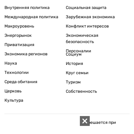
Внутренняя политика
Социальная защита
Международная политика
Зарубежная экономика
Макроуровень
Конфликт интересов
Энергорынок
Экономическая
безопасность
Приватизация
Персоналии
Экономика регионов
Социум
Наука
История
Технологии
Круг семьи
Среда обитания
Туризм
Церковь
Собственность
Культура
Использование материалов «ZN.UA» разрешается при
условии ссылки на «ZN.UA».