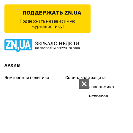
ПОДДЕРЖАТЬ ZN.UA
Поддержать независимую
журналистику!
ЗЕРКАЛО НЕДЕЛИ
не подводим с 1994-го года
АРХИВ
Внутренняя политика
Социальная защита
Международная политика
Зарубежная экономика
Макроуровень
Конфликт интересов
Энергорынок
Экономическая
безопасность
Приватизация
Персоналии
Экономика регионов
Социум
Наука