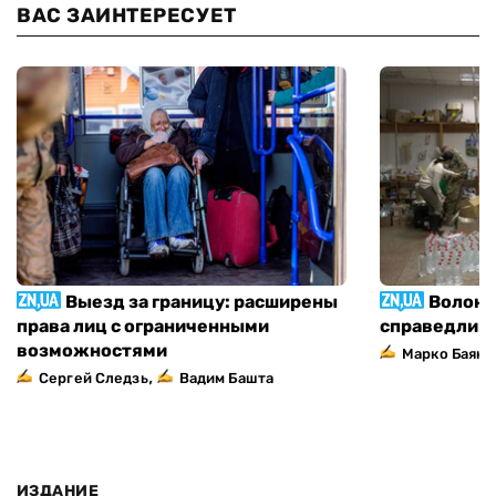
ВАС ЗАИНТЕРЕСУЕТ
Выезд за границу: расширены
Волонт
права лиц с ограниченными
справедлив
возможностями
Марко Баяно
,
Сергей Следзь
Вадим Башта
ИЗДАНИЕ