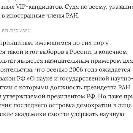
ных VIP-кандидатов. Судя по всему, указани
в в иностранные члены РАН.
RELATED VIDEO
я принципам, имеющимся до сих пор у
я такой итог выборов в России, в конечном
зультат является назидательным примером для
оятельства, что осенью 2006 года ожидается
закон РФ «О науке и государственной научно
ствии с которыми должность президента РАН
 а утверждаемой президентом РФ. Но даже пр
ния последнего островка демократии в лице
йские академики смогли удержать научную