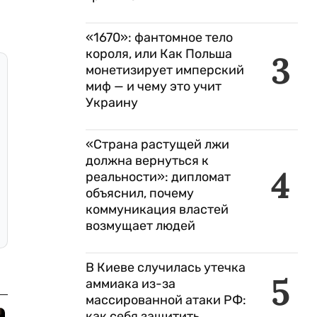
«1670»: фантомное тело
короля, или Как Польша
3
монетизирует имперский
миф — и чему это учит
Украину
«Страна растущей лжи
должна вернуться к
4
реальности»: дипломат
объяснил, почему
коммуникация властей
возмущает людей
В Киеве случилась утечка
5
аммиака из-за
массированной атаки РФ:
как себя защитить