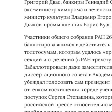
Григорий Двас, банкиры Геннадий 
экс-министр химпрома и чеченски
министр культуры Владимир Егоров
Дьяков, промышленник Борис Кузы
Участники общего собрания РАН 26
баллотировавшимся в действитель
толстосумам, которым удалось «пр
секций и отделений (в РАН трехсту
Забаллотировали даже заместителя
диссертационного совета в Академ
убеждал голосовать сам президен
оттенком восхищения в среде учен
поступок Сергея Степашина, котор
российской прессе относительно м
пройдя секцию, снял свою кандида