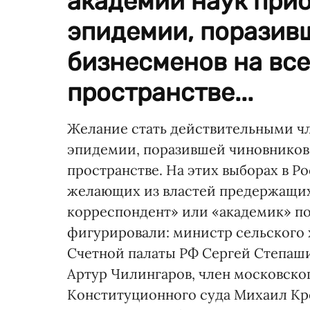
академии наук при
эпидемии, поразив
бизнесменов на вс
пространстве...
Желание стать действительными ч
эпидемии, поразившей чиновников 
пространстве. На этих выборах в Р
желающих из властей предержащих 
корреспондент» или «академик» по
фигурировали: министр сельского 
Счетной палаты РФ Сергей Степаш
Артур Чилингаров, член московско
Конституционного суда Михаил Кре