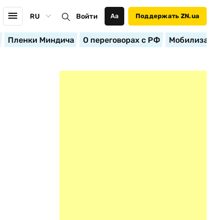
RU
Войти
Аа
Поддержать ZN.ua
Пленки Миндича
О переговорах с РФ
Мобилизация