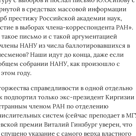
вернутой в средствах массовой информации
рб престижу Российской академии наук,
стие в выборах члена-корреспондента РАН».
 такое письмо и с такой аргументацией
 члены НАНУ из числа баллотировавшихся в
несменов? Наши идут до конца, даже если
 общем собрании НАНУ, как произошло с
 этом году.
оржества справедливости в одной отдельно
к подпортил только экс-президент Киргизии
остранным членом РАН по отделению
ислительных систем (сейчас преподает в МГ
вской премии Виталий Гинзбург уверен, что
спущено указание с самого верха властного