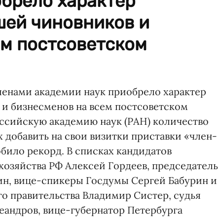
обрело характер
шей чиновников и
ем постсоветском
ленами академии наук приобрело характер
и бизнесменов на всем постсоветском
оссийскую академию наук (РАН) количество
добавить на свои визитки приставки «член-
било рекорд. В списках кандидатов
хозяйства РФ Алексей Гордеев, председатель
ин, вице-спикеры Госдумы Сергей Бабурин и
го правительства Владимир Систер, судья
андров, вице-губернатор Петербурга