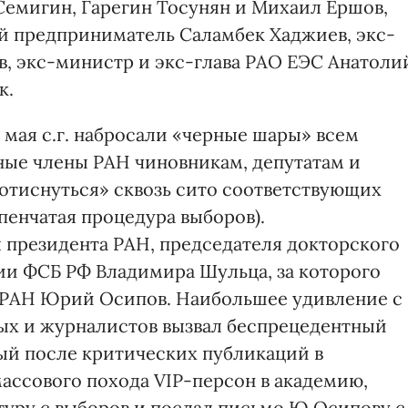
Семигин, Гарегин Тосунян и Михаил Ершов,
й предприниматель Саламбек Хаджиев, экс-
, экс-министр и экс-глава РАО ЕЭС Анатоли
к.
 мая с.г. набросали «черные шары» всем
ные члены РАН чиновникам, депутатам и
отиснуться» сквозь сито соответствующих
пенчатая процедура выборов).
 президента РАН, председателя докторского
ии ФСБ РФ Владимира Шульца, за которого
т РАН Юрий Осипов. Наибольшее удивление с
ых и журналистов вызвал беспрецедентный
ый после критических публикаций в
ассового похода VIP-персон в академию,
туру с выборов и послал письмо Ю.Осипову с