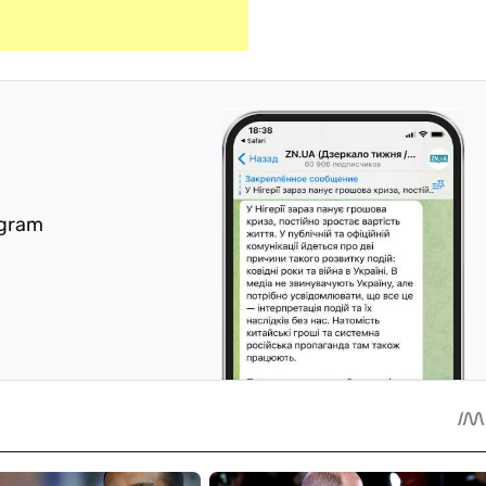
egram