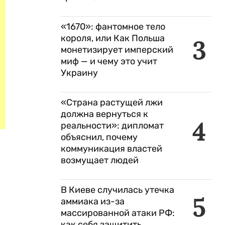
«1670»: фантомное тело
короля, или Как Польша
3
монетизирует имперский
миф — и чему это учит
Украину
«Страна растущей лжи
должна вернуться к
4
реальности»: дипломат
объяснил, почему
коммуникация властей
возмущает людей
В Киеве случилась утечка
5
аммиака из-за
массированной атаки РФ:
как себя защитить