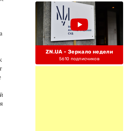
а
ZN.UA - Зеркало недели
к
5610 подписчиков
т
е
ий
я