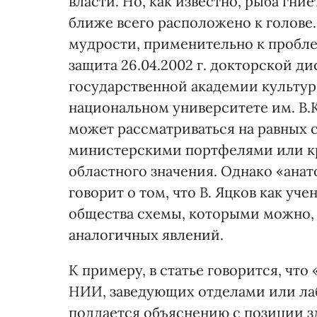
власти. Но, как известно, рыба гние
ближе всего расположено к голов
мудрости, применительно к пробле
защита 26.04.2002 г. докторской д
государственной академии культу
национальном университете им. В.К
может рассматриваться на равных 
министерскими портфелями или кр
областного значения. Однако «ана
говорит о том, что В. Яцков как у
общества схемы, которыми можно, 
аналогичных явлений.
К примеру, в статье говорится, чт
НИИ, заведующих отделами или ла
поддается объяснению с позиции зд