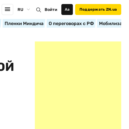
RU
Войти
Аа
Поддержать ZN.ua
Пленки Миндича
О переговорах с РФ
Мобилизация
ОЙ