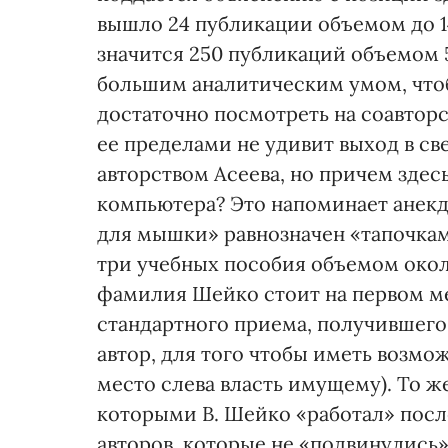
вышло 24 публикации объемом до 14
значится 250 публикаций объемом 
большим аналитическим умом, что
достаточно посмотреть на соавторс
ее пределами не удивит выход в св
авторством Асеева, но причем здесь
компьютера? Это напоминает анекдо
для мышки» равнозначен «тапочкам 
три учебных пособия объемом окол
фамилия Шейко стоит на первом ме
стандартного приема, получившего
автор, для того чтобы иметь возмо
место слева власть имущему). То же
которыми В. Шейко «работал» посл
авторов, которые не «подвинулись»