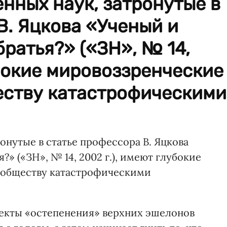
нных наук, затронутые в
В. Яцкова «Ученый и
братья?» («ЗН», № 14,
убокие мировоззренческие
еству катастрофическими
нутые в статье профессора В. Яцкова
?» («ЗН», № 14, 2002 г.), имеют глубокие
т обществу катастрофическими
спекты «остепенения» верхних эшелонов