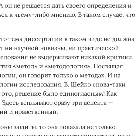
А он не решается дать своего определения и
ься к чьему-либо мнению. В таком случае, что
 что тема диссертации в таком виде не должна
ет ни научной новизны, ни практической
следования не выдерживают никакой критики.
нятия «метод» и «методология». Посвящая
гии, он говорит только о методах. И на
ологии исследования, В. Шейко снова-таки
а это, решение было единогласным! Как
! Здесь всплывают сразу три аспекта —
ий и нравственный.
оны защиты, то она показала не только
учных и моральных качеств соискателя, но и