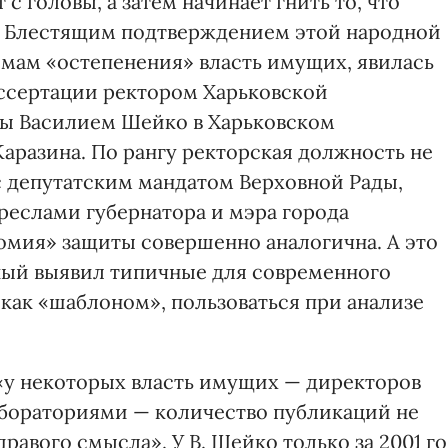
т с головы, а затем начинает гнить то, что
е. Блестящим подтверждением этой народной
мам «остепенения» власть имущих, явилась
иссертации ректором Харьковской
ры Василием Шейко в Харьковском
аразина. По рангу ректорская должность не
с депутатским мандатом Верховной Рады,
еслами губернатора и мэра города
томия» защиты совершенно аналогична. А это
ченый выявил типичные для современного
как «шаблоном», пользоваться при анализе
о «у некоторых власть имущих — директоров
бораториями — количество публикаций не
равого смысла». У В. Шейко только за 2001 г