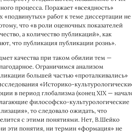
бного процесса. Поражает «всеядность»
тих «подвинутых» работ к теме диссертации не
отому, что «в роли оценочных показателей
ачество, а количество публикаций», как
мают, что публикация публикации рознь».
дмет качества при таком обилии тем —
благодарное. Ограничимся анализом
убликации большей частью «проталкивались»
 исследования «Историко-культурологически
ии в период глобализма (конец XIX — начал
ополагающие философско-культурологические
лизация», то следовало ожидать, что
делится с этими понятиями. Нет, В.Шейко
ни эти понятия, ни термин «формация» не