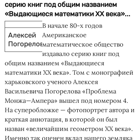
серию книг под общим названием
«Выдающиеся математики ХХ века»...
В начале 80-х годов
Алексей
Американское
Погорелов
математическое общество
издавало серию книг под
общим названием «Выдающиеся
математики ХХ века». Том с монографией
харьковского ученого Алексея
Васильевича Погорелова «Проблема
Монжа—Ампера» вышел под номером 4.
На суперобложке — фотопортрет автора и
краткая аннотация, в которой он был
назван «величайшим геометром ХХ века».
Именно так оценен вклад нашего земляка