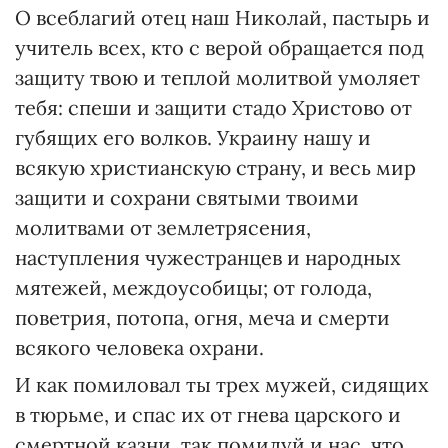
О всеблагий отец наш Николай, пастырь и
учитель всех, кто с верой обращается под
защиту твою и теплой молитвой умоляет
тебя: спеши и защити стадо Христово от
губящих его волков. Украину нашу и
всякую христианскую страну, и весь мир
защити и сохрани святыми твоими
молитвами от землетрясения,
наступления чужестранцев и народных
мятежей, междоусобицы; от голода,
поветрия, потопа, огня, меча и смерти
всякого человека охрани.
И как помиловал ты трех мужей, сидящих
в тюрьме, и спас их от гнева царского и
смертной казни, так помилуй и нас, что