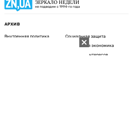
ЗЕРКАЛО НЕДЕЛИ
не подводим с 1994-го года
АРХИВ
Внутренняя политика
Социальная защита
Международная политика
Зарубежная экономика
Макроуровень
Конфликт интересов
Энергорынок
Экономическая
безопасность
Приватизация
Персоналии
Экономика регионов
Социум
Наука
История
Технологии
Круг семьи
Среда обитания
Туризм
Церковь
Собственность
Культура