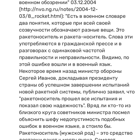
военном обозрении" 03.12.2004
(http://nvo.ng.ru/notes/2004-12-
03/8_rocket.html): "Есть в военном словаре
два понятия, которые при всей своей
созвучности обозначают разные вещи. Это
ракетоноситель и ракета-носитель. Слова эти
употребляются в гражданской прессе и в
разговорах с одинаковой частотой
правильности и неправильности. Видимо, по
этой ошибке вошли и в военный язык.
Некоторое время назад министр обороны
Сергей Иванов, докладывая президенту
страны об успешном завершении испытаний
новой ракетной системы, публично заявил, что
"ракетоноситель прошел все испытания и
показал свою надежность". Вряд ли кто-то из
близкого круга советников министра посмел
объяснить шефу недопустимость подобных
ошибок в военном языке, а стоило бы.
Ракетоноситель (мужской род) – это средство
доставки ракет к месту пуска. Самолет,