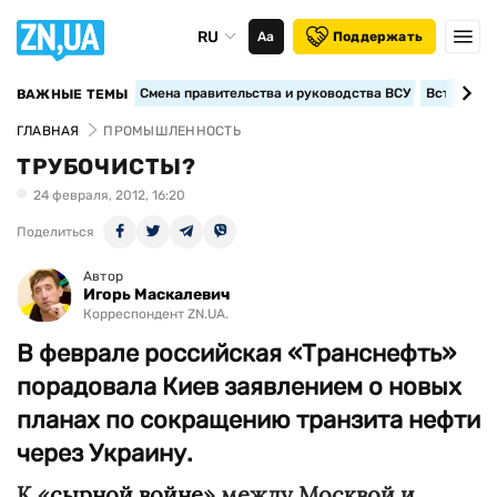
RU
Аа
Поддержать
Смена правительства и руководства ВСУ
Вступление
ВАЖНЫЕ ТЕМЫ
ГЛАВНАЯ
ПРОМЫШЛЕННОСТЬ
ТРУБОЧИСТЫ?
24 февраля, 2012, 16:20
Поделиться
Автор
Игорь Маскалевич
Корреспондент ZN.UA.
В феврале российская «Транснефть»
порадовала Киев заявлением о новых
планах по сокращению транзита нефти
через Украину.
К «
сырной войне
» между Москвой и