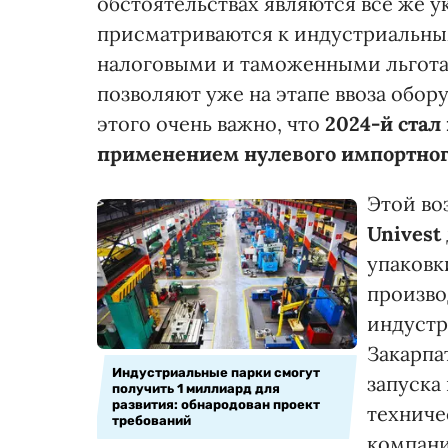
обстоятельствах являются все же 
присматриваются к индустриальным
налоговыми и таможенными льгота
позволяют уже на этапе ввоза обор
этого очень важно, что
2024-й стал
применением нулевого импортног
Этой во
Univest
упаковк
произво
индустр
Закарпа
Индустриальные парки смогут
запуска 
получить 1 миллиард для
развития: обнародован проект
техниче
требований
компани