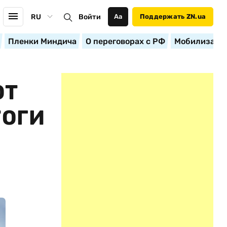
RU
Войти
Аа
Поддержать ZN.ua
Пленки Миндича
О переговорах с РФ
Мобилизация
ЮТ
ТОГИ