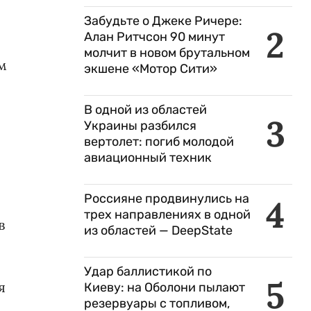
Забудьте о Джеке Ричере:
2
Алан Ритчсон 90 минут
молчит в новом брутальном
м
экшене «Мотор Сити»
.
В одной из областей
3
Украины разбился
вертолет: погиб молодой
авиационный техник
Россияне продвинулись на
4
трех направлениях в одной
в
из областей — DeepState
Удар баллистикой по
5
я
Киеву: на Оболони пылают
резервуары с топливом,