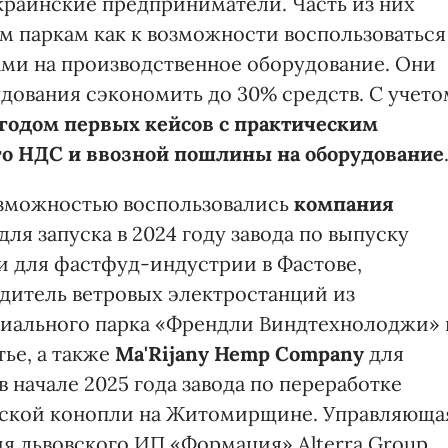
украинские предприниматели. Часть из них
 паркам как к возможности воспользоваться
ми на производственное оборудование. Они
удования сэкономить до 30% средств. С учето
 годом первых кейсов с практическим
о НДС и ввозной пошлины на оборудование
зможностью воспользовались
компания
для запуска в 2024 году завода по выпуску
и для фастфуд-индустрии в Фастове,
дитель ветровых электростанций из
иального парка «Френдли Виндтехнолоджи» 
тье, а также
Ma'Rijany Hemp Company
для
в начале 2025 года завода по переработке
ской конопли на Житомирщине. Управляюща
я львовского ИП «Формация» Alterra Group