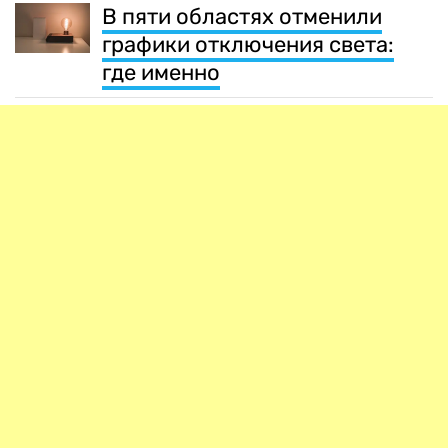
В пяти областях отменили
графики отключения света:
где именно